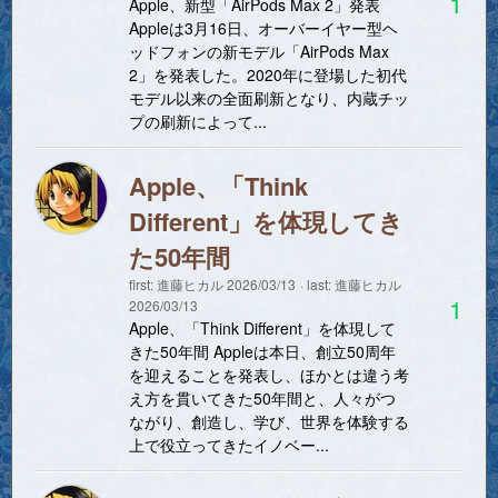
1
Apple、新型「AirPods Max 2」発表
Appleは3月16日、オーバーイヤー型ヘ
ッドフォンの新モデル「AirPods Max
2」を発表した。2020年に登場した初代
モデル以来の全面刷新となり、内蔵チッ
プの刷新によって...
Apple、「Think
Different」を体現してき
た50年間
first:
進藤ヒカル
2026/03/13
last:
進藤ヒカル
1
2026/03/13
Apple、「Think Different」を体現して
きた50年間 Appleは本日、創立50周年
を迎えることを発表し、ほかとは違う考
え方を貫いてきた50年間と、人々がつ
ながり、創造し、学び、世界を体験する
上で役立ってきたイノベー...