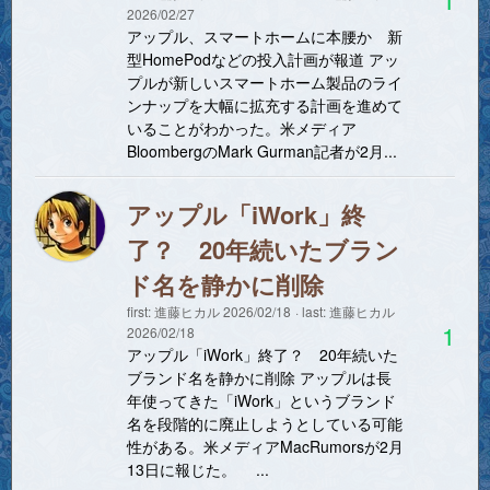
2026/02/27
アップル、スマートホームに本腰か 新
型HomePodなどの投入計画が報道 アッ
プルが新しいスマートホーム製品のライ
ンナップを大幅に拡充する計画を進めて
いることがわかった。米メディア
BloombergのMark Gurman記者が2月...
アップル「iWork」終
了？ 20年続いたブラン
ド名を静かに削除
first:
進藤ヒカル
2026/02/18
last:
進藤ヒカル
1
2026/02/18
アップル「iWork」終了？ 20年続いた
ブランド名を静かに削除 アップルは長
年使ってきた「iWork」というブランド
名を段階的に廃止しようとしている可能
性がある。米メディアMacRumorsが2月
13日に報じた。 ...