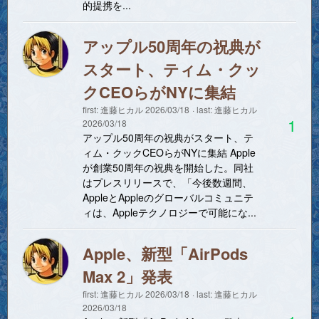
的提携を...
アップル50周年の祝典が
スタート、ティム・クッ
クCEOらがNYに集結
first:
進藤ヒカル
2026/03/18
last:
進藤ヒカル
1
2026/03/18
アップル50周年の祝典がスタート、テ
ィム・クックCEOらがNYに集結 Apple
が創業50周年の祝典を開始した。同社
はプレスリリースで、「今後数週間、
AppleとAppleのグローバルコミュニテ
ィは、Appleテクノロジーで可能にな...
Apple、新型「AirPods
Max 2」発表
first:
進藤ヒカル
2026/03/18
last:
進藤ヒカル
2026/03/18