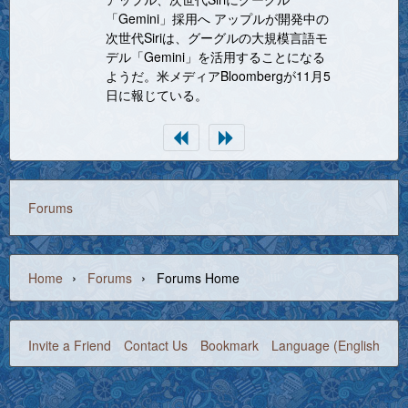
「Gemini」採用へ アップルが開発中の
次世代Siriは、グーグルの大規模言語モ
デル「Gemini」を活用することになる
ようだ。米メディアBloombergが11月5
日に報じている。
Forums
›
›
Home
Forums
Forums Home
Invite a Friend
Contact Us
Bookmark
Language (English)
©