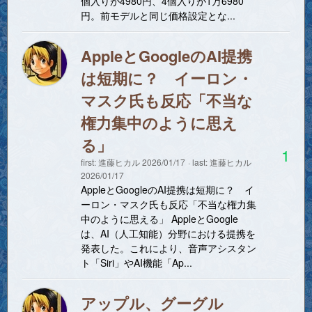
個入りが4980円、4個入りが1万6980
円。前モデルと同じ価格設定とな...
AppleとGoogleのAI提携
は短期に？ イーロン・
マスク氏も反応「不当な
権力集中のように思え
る」
1
first:
進藤ヒカル
2026/01/17
last:
進藤ヒカル
2026/01/17
AppleとGoogleのAI提携は短期に？ イ
ーロン・マスク氏も反応「不当な権力集
中のように思える」 AppleとGoogle
は、AI（人工知能）分野における提携を
発表した。これにより、音声アシスタン
ト「Siri」やAI機能「Ap...
アップル、グーグル