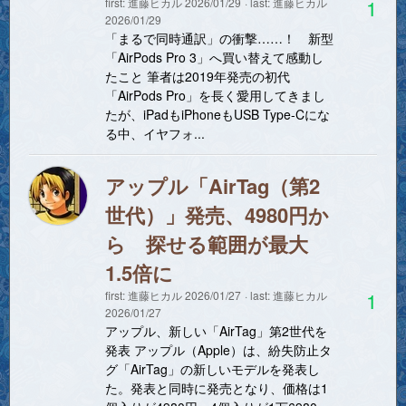
1
first:
進藤ヒカル
2026/01/29
last:
進藤ヒカル
2026/01/29
「まるで同時通訳」の衝撃……！ 新型
「AirPods Pro 3」へ買い替えて感動し
たこと 筆者は2019年発売の初代
「AirPods Pro」を長く愛用してきまし
たが、iPadもiPhoneもUSB Type-Cにな
る中、イヤフォ...
アップル「AirTag（第2
世代）」発売、4980円か
ら 探せる範囲が最大
1.5倍に
1
first:
進藤ヒカル
2026/01/27
last:
進藤ヒカル
2026/01/27
アップル、新しい「AirTag」第2世代を
発表 アップル（Apple）は、紛失防止タ
グ「AirTag」の新しいモデルを発表し
た。発表と同時に発売となり、価格は1