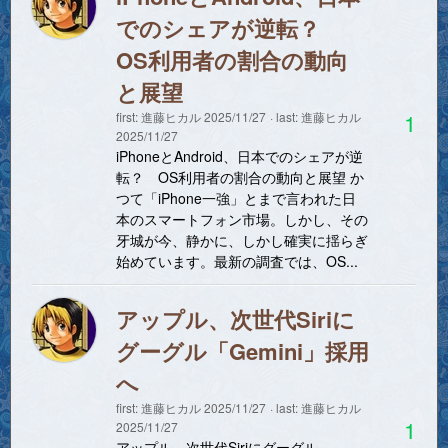
でのシェアが逆転？
OS利用者の割合の動向
と展望
1
first:
進藤ヒカル
2025/11/27
last:
進藤ヒカル
2025/11/27
iPhoneとAndroid、日本でのシェアが逆
転？ OS利用者の割合の動向と展望 か
つて「iPhone一強」とまで言われた日
本のスマートフォン市場。しかし、その
牙城が今、静かに、しかし確実に揺らぎ
始めています。最新の調査では、OS...
アップル、次世代Siriに
グーグル「Gemini」採用
へ
first:
進藤ヒカル
2025/11/27
last:
進藤ヒカル
1
2025/11/27
アップル、次世代Siriにグーグル