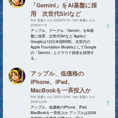
「Gemini」をAI基盤に採
用 次世代Siriなど
first:
進藤ヒカル
2026/01/14
last:
進藤ヒカル
1
2026/01/14
アップル、グーグル「Gemini」をAI基
盤に採用 次世代Siriなど Appleと
Googleは12日(米国時間)、次世代の
Apple Foundation ModelsとしてGoogle
の「Gemini」とクラウド技術を採用す
る...
アップル、低価格の
iPhone、iPad、
MacBookを一斉投入か
first:
進藤ヒカル
2025/12/04
last:
進藤ヒカル
1
2025/12/04
アップル、低価格のiPhone、iPad、
MacBookを一斉投入か アップルは2026