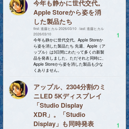
今年も静かに世代交代。
Apple Storeから姿を消
した製品たち
first:
進藤ヒカル
2026/03/10
last:
進藤ヒカル
1
2026/03/10
今年も静かに世代交代。Apple Storeか
ら姿を消した製品たち 先週、Apple（ア
ップル）は3日間にわたって多くの新製
品を発表しました。ただそれと同時に、
Apple Storeから姿を消した製品も少な
くありません。
アップル、2304分割のミ
ニLED 5Kディスプレイ
「Studio Display
XDR」。「Studio
Display」も同時発表
1