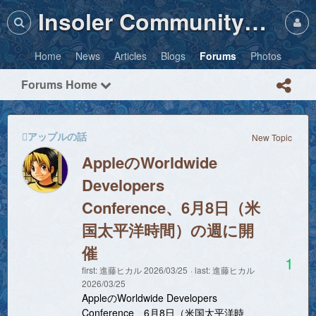
Insoler Community・Photos
Home
News
Articles
Blogs
Forums
Photos
Forums Home
アップルの話
New Topic
AppleのWorldwide
Developers
Conference、6月8日（米
国太平洋時間）の週に開
催
1
first:
進藤ヒカル
2026/03/25
last:
進藤ヒカル
2026/03/25
AppleのWorldwide Developers
Conference、6月8日（米国太平洋時