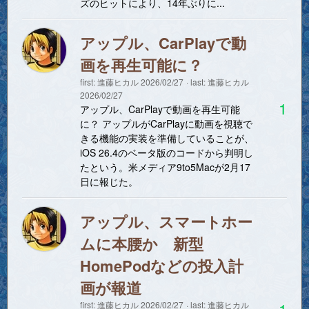
ズのヒットにより、14年ぶりに...
アップル、CarPlayで動
画を再生可能に？
first:
進藤ヒカル
2026/02/27
last:
進藤ヒカル
2026/02/27
1
アップル、CarPlayで動画を再生可能
に？ アップルがCarPlayに動画を視聴で
きる機能の実装を準備していることが、
iOS 26.4のベータ版のコードから判明し
たという。米メディア9to5Macが2月17
日に報じた。
アップル、スマートホー
ムに本腰か 新型
HomePodなどの投入計
画が報道
1
first:
進藤ヒカル
2026/02/27
last:
進藤ヒカル