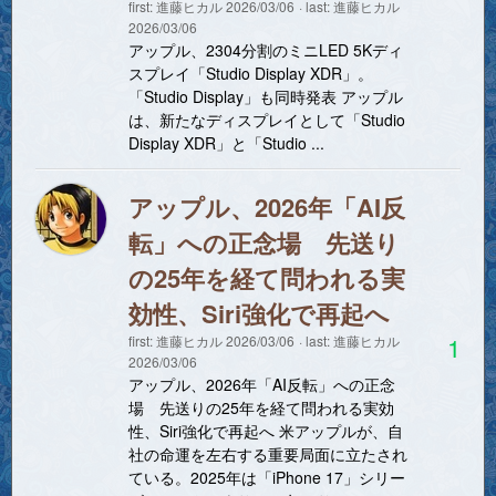
first:
進藤ヒカル
2026/03/06
last:
進藤ヒカル
2026/03/06
アップル、2304分割のミニLED 5Kディ
スプレイ「Studio Display XDR」。
「Studio Display」も同時発表 アップル
は、新たなディスプレイとして「Studio
Display XDR」と「Studio ...
アップル、2026年「AI反
転」への正念場 先送り
の25年を経て問われる実
効性、Siri強化で再起へ
1
first:
進藤ヒカル
2026/03/06
last:
進藤ヒカル
2026/03/06
アップル、2026年「AI反転」への正念
場 先送りの25年を経て問われる実効
性、Siri強化で再起へ 米アップルが、自
社の命運を左右する重要局面に立たされ
ている。2025年は「iPhone 17」シリー