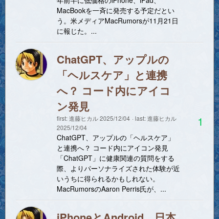
年前半に低価格のiPhone、iPad、
MacBookを一斉に発売する予定だとい
う。米メディアMacRumorsが11月21日
に報じた。...
ChatGPT、アップルの
「ヘルスケア」と連携
へ？ コード内にアイコ
ン発見
1
first:
進藤ヒカル
2025/12/04
last:
進藤ヒカル
2025/12/04
ChatGPT、アップルの「ヘルスケア」
と連携へ？ コード内にアイコン発見
「ChatGPT」に健康関連の質問をする
際、よりパーソナライズされた体験が近
いうちに得られるかもしれない。
MacRumorsのAaron Perris氏が、...
iPhoneとAndroid、日本