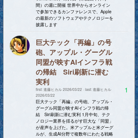
間）の週に開催 世界中からオンライン
で参加できるカンファレンスで、Apple
の最新のソフトウェアやテクノロジーを
披露します
巨大テック「再編」の号
砲、アップル・グーグル
同盟が映すAIインフラ戦
の帰結 Siri刷新に潜む
実利
1
first:
進藤ヒカル
2026/03/22
last:
進藤ヒカル
2026/03/22
巨大テック「再編」の号砲、アップル・
グーグル同盟が映すAIインフラ戦の帰
結 Siri刷新に潜む実利 1月中旬、テク
ノロジー業界を揺るがす巨大な「同盟」
が産声を上げた。米アップルと米グーグ
ルが、生成AI分野で複数年にわたる戦略