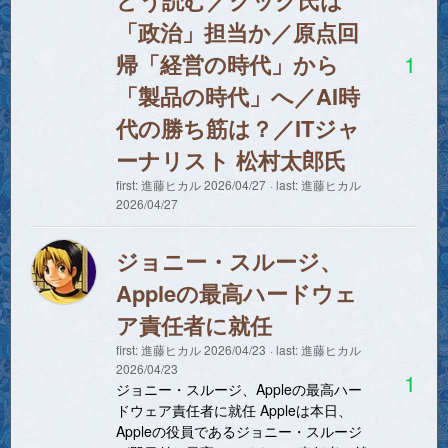
どう読む／クック氏は
「政治」担当か／原点回
帰「経営の時代」から
1
「製品の時代」へ／AI時
代の勝ち筋は？／ITジャ
ーナリスト 松村太郎氏
first:
進藤ヒカル
2026/04/27
last:
進藤ヒカル
2026/04/27
ジョニー・スルージ、
Appleの最高ハードウェ
ア責任者に就任
first:
進藤ヒカル
2026/04/23
last:
進藤ヒカル
2026/04/23
1
ジョニー・スルージ、Appleの最高ハー
ドウェア責任者に就任 Appleは本日、
Appleの役員であるジョニー・スルージ