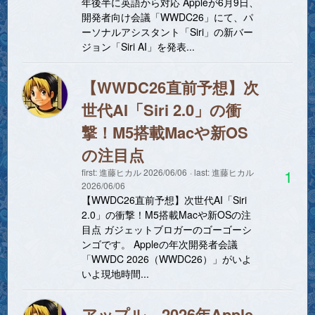
年後半に英語から対応 Appleが6月9日、
開発者向け会議「WWDC26」にて、パ
ーソナルアシスタント「Siri」の新バー
ジョン「Siri AI」を発表...
【WWDC26直前予想】次
世代AI「Siri 2.0」の衝
撃！M5搭載Macや新OS
の注目点
1
first:
進藤ヒカル
2026/06/06
last:
進藤ヒカル
2026/06/06
【WWDC26直前予想】次世代AI「Siri
2.0」の衝撃！M5搭載Macや新OSの注
目点 ガジェットブロガーのゴーゴーシ
ンゴです。 Appleの年次開発者会議
「WWDC 2026（WWDC26）」がいよ
いよ現地時間...
アップル、2026年Apple