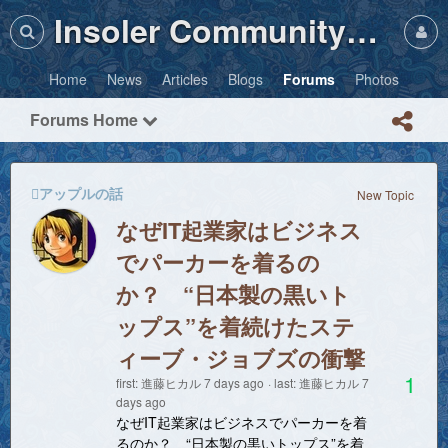
Insoler Community・Photos
Home
News
Articles
Blogs
Forums
Photos
Forums Home
アップルの話
New Topic
なぜIT起業家はビジネス
でパーカーを着るの
か？ “日本製の黒いト
ップス”を着続けたステ
ィーブ・ジョブズの衝撃
1
first:
進藤ヒカル
7 days ago
last:
進藤ヒカル
7
days ago
なぜIT起業家はビジネスでパーカーを着
るのか？ “日本製の黒いトップス”を着