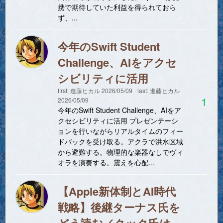
携で期待していた利益を得られておら
ず、...
今年のSwift Student
Challenge、AIをアクセ
シビリティに活用
first:
進藤ヒカル
2026/05/09
last:
進藤ヒカル
1
2026/05/09
今年のSwift Student Challenge、AIをア
クセシビリティに活用 プレゼンテーシ
ョンを行いながらリアルタイムのフィー
ドバックを受け取る。アクラで洪水区域
から避難する。物理的な楽器なしでヴィ
オラを演奏する。震えを心配...
【Apple新体制とAI時代
戦略】後継ターナス氏を