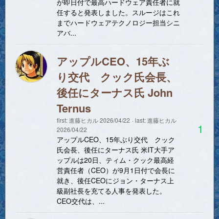
が即日付で最高ハードウェア責任者に就
任すると発表しました。スルージはこれ
までハードウェアテクノロジー担当シニ
アバ...
アップルCEO、15年ぶ
り交代 クック氏会長、
後任にターナス氏 John
Ternus
first:
進藤ヒカル
2026/04/22
last:
進藤ヒカル
1
2026/04/22
アップルCEO、15年ぶり交代 クック
氏会長、後任にターナス氏 米IT大手ア
ップルは20日、ティム・クック最高経
営責任者（CEO）が9月1日付で会長に
就き、後任CEOにジョン・ターナス上
級副社長を充てる人事を発表した。
CEO交代は、...