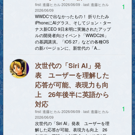
1
first:
進藤ヒカル
2026/06/09
last:
進藤ヒカル
2026/06/09
WWDCで出なかったもの！ 折りたたみ
iPhoneにAIグラス、そしてジョン・ター
ナス新CEO 9日未明に実施されたアップ
ルの開発者向けイベント「WWDC26」
の基調講演。「iOS 27」などの各種OS
の新バージョンに、新世代の「A...
次世代の「Siri AI」発
表 ユーザーを理解した
応答が可能、表現力も向
上 26年後半に英語から
対応
1
first:
進藤ヒカル
2026/06/09
last:
進藤ヒカル
2026/06/09
次世代の「Siri AI」発表 ユーザーを理
解した応答が可能、表現力も向上 26