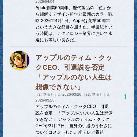
2026/04/04
Apple創業50周年、歴代製品の「色」か
ら紐解くデザイン哲学と最新のカラー戦
略 2026年4月1日、Appleは創業50周年
という大きな節目を迎えた。半世紀とい
う時間は、テクノロジー業界において永
遠にも等しい長さだ。
アップルのティム・クッ
クCEO、引退説を否定
「アップルのない人生は
想像できない」
1
first:
進藤ヒカル
2026/03/26
last:
進藤ヒカル
2026/03/26
アップルのティム・クックCEO、引退
説を否定 「アップルのない人生は想像
できない」 アップルのティム・クック
CEOが3月17日、自身の引退のうわさに
ついてコメントした。米テレビ番組