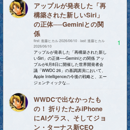
アップルが発表した「再
構築された新しいSiri」
の正体──Geminiとの関
係
1
first:
進藤ヒカル
2026/06/10
last:
進藤ヒカル
2026/06/10
アップルが発表した「再構築された新し
いSiri」の正体──Geminiとの関係 アッ
プルが6月8日に開催した世界開発者会
議「WWDC 26」の基調講演において、
Apple Intelligenceの今後の戦略と、エー
ジェンティックな...
WWDCで出なかったも
の！ 折りたたみiPhone
にAIグラス、そしてジョ
ン・ターナス新CEO