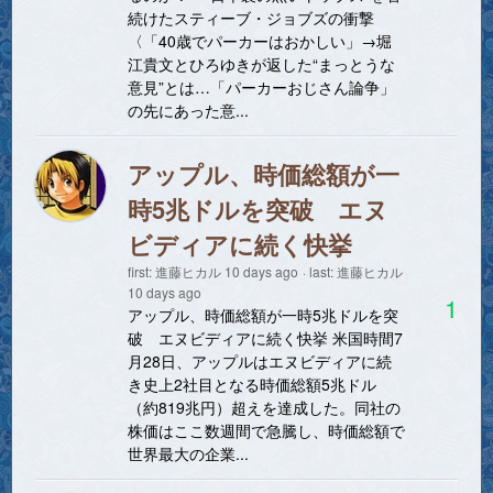
続けたスティーブ・ジョブズの衝撃
〈「40歳でパーカーはおかしい」→堀
江貴文とひろゆきが返した“まっとうな
意見”とは…「パーカーおじさん論争」
の先にあった意...
アップル、時価総額が一
時5兆ドルを突破 エヌ
ビディアに続く快挙
first:
進藤ヒカル
10 days ago
last:
進藤ヒカル
10 days ago
1
アップル、時価総額が一時5兆ドルを突
破 エヌビディアに続く快挙 米国時間7
月28日、アップルはエヌビディアに続
き史上2社目となる時価総額5兆ドル
（約819兆円）超えを達成した。同社の
株価はここ数週間で急騰し、時価総額で
世界最大の企業...