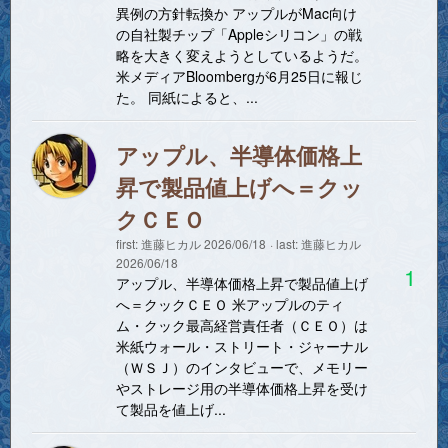
異例の方針転換か アップルがMac向け
の自社製チップ「Appleシリコン」の戦
略を大きく変えようとしているようだ。
米メディアBloombergが6月25日に報じ
た。 同紙によると、...
アップル、半導体価格上
昇で製品値上げへ＝クッ
クＣＥＯ
first:
進藤ヒカル
2026/06/18
last:
進藤ヒカル
2026/06/18
1
アップル、半導体価格上昇で製品値上げ
へ＝クックＣＥＯ 米アップルのティ
ム・クック最高経営責任者（ＣＥＯ）は
米紙ウォール・ストリート・ジャーナル
（ＷＳＪ）‌のインタビューで、メモリー
やストレージ用の⁠半導体価格上昇を受け
て製品を値上げ...