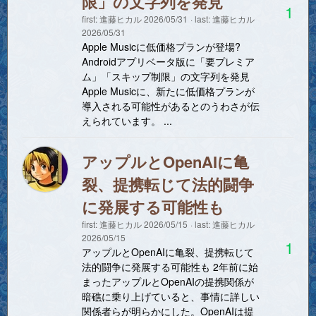
限」の文字列を発見
1
first:
進藤ヒカル
2026/05/31
last:
進藤ヒカル
2026/05/31
Apple Musicに低価格プランが登場?
Androidアプリベータ版に「要プレミア
ム」「スキップ制限」の文字列を発見
Apple Musicに、新たに低価格プランが
導入される可能性があるとのうわさが伝
えられています。 ...
アップルとOpenAIに亀
裂、提携転じて法的闘争
に発展する可能性も
first:
進藤ヒカル
2026/05/15
last:
進藤ヒカル
2026/05/15
1
アップルとOpenAIに亀裂、提携転じて
法的闘争に発展する可能性も 2年前に始
まったアップルとOpenAIの提携関係が
暗礁に乗り上げていると、事情に詳しい
関係者らが明らかにした。OpenAIは提