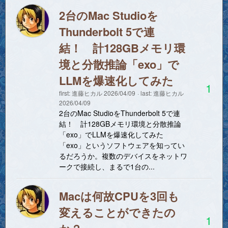
2台のMac Studioを
Thunderbolt 5で連
結！ 計128GBメモリ環
境と分散推論「exo」で
LLMを爆速化してみた
1
first:
進藤ヒカル
2026/04/09
last:
進藤ヒカル
2026/04/09
2台のMac StudioをThunderbolt 5で連
結！ 計128GBメモリ環境と分散推論
「exo」でLLMを爆速化してみた
「exo」というソフトウェアを知ってい
るだろうか。複数のデバイスをネットワ
ークで接続し、まるで1台の...
Macは何故CPUを3回も
変えることができたの
1