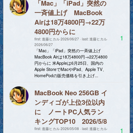
「Mac」「iPad」突然の
一斉値上げ MacBook
Airは18万4800円→22万
4800円からに
1
first:
進藤ヒカル
2026/06/27
last:
進藤ヒカル
2026/06/27
「Mac」「iPad」突然の一斉値上げ
MacBook Airは18万4800円→22万4800
円からに 米Appleは6月25日、国内の
Apple StoreでMacやiPad、Apple TV、
HomePodの販売価格を引き上げ...
MacBook Neo 256GB イ
ンディゴが上位3位以内
に ノートPC人気ラン
キングTOP10 2026/5/8
1
first:
進藤ヒカル
2026/05/08
last:
進藤ヒカル