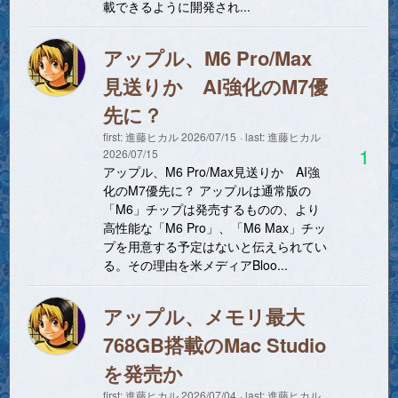
載できるように開発され...
アップル、M6 Pro/Max
見送りか AI強化のM7優
先に？
first:
進藤ヒカル
2026/07/15
last:
進藤ヒカル
1
2026/07/15
アップル、M6 Pro/Max見送りか AI強
化のM7優先に？ アップルは通常版の
「M6」チップは発売するものの、より
高性能な「M6 Pro」、「M6 Max」チッ
プを用意する予定はないと伝えられてい
る。その理由を米メディアBloo...
アップル、メモリ最大
768GB搭載のMac Studio
を発売か
first:
進藤ヒカル
2026/07/04
last:
進藤ヒカル