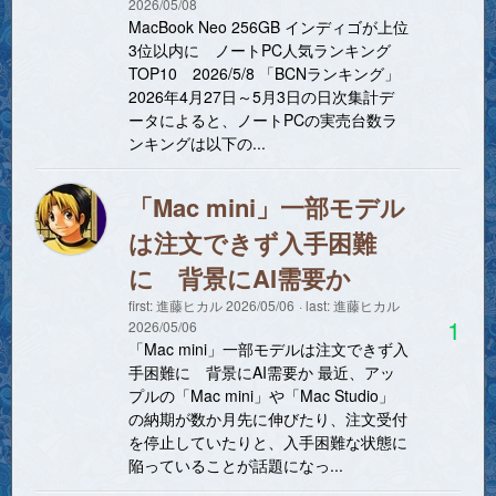
2026/05/08
MacBook Neo 256GB インディゴが上位
3位以内に ノートPC人気ランキング
TOP10 2026/5/8 「BCNランキング」
2026年4月27日～5月3日の日次集計デ
ータによると、ノートPCの実売台数ラ
ンキングは以下の...
「Mac mini」一部モデル
は注文できず入手困難
に 背景にAI需要か
first:
進藤ヒカル
2026/05/06
last:
進藤ヒカル
1
2026/05/06
「Mac mini」一部モデルは注文できず入
手困難に 背景にAI需要か 最近、アッ
プルの「Mac mini」や「Mac Studio」
の納期が数か月先に伸びたり、注文受付
を停止していたりと、入手困難な状態に
陥っていることが話題になっ...