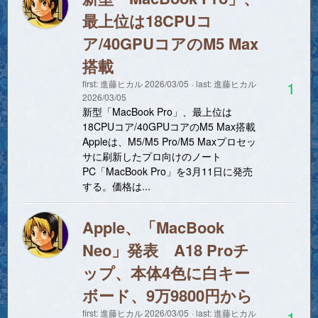
最上位は18CPUコ
ア/40GPUコアのM5 Max
搭載
1
first:
進藤ヒカル
2026/03/05
last:
進藤ヒカル
2026/03/05
新型「MacBook Pro」、最上位は
18CPUコア/40GPUコアのM5 Max搭載
Appleは、M5/M5 Pro/M5 Maxプロセッ
サに刷新したプロ向けのノート
PC「MacBook Pro」を3月11日に発売
する。価格は...
Apple、「MacBook
Neo」発表 A18 Proチ
ップ、本体4色に白キー
ボード、9万9800円から
1
first:
進藤ヒカル
2026/03/05
last:
進藤ヒカル