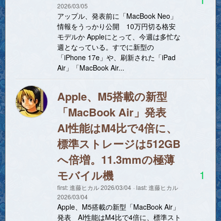
2026/03/05
アップル、発表前に「MacBook Neo」
情報をうっかり公開 10万円切る格安
モデルか Appleにとって、今週は多忙な
週となっている。すでに新型の
「iPhone 17e」や、刷新された「iPad
Air」「MacBook Air...
Apple、M5搭載の新型
「MacBook Air」発表
AI性能はM4比で4倍に、
標準ストレージは512GB
へ倍増。11.3mmの極薄
1
モバイル機
first:
進藤ヒカル
2026/03/04
last:
進藤ヒカル
2026/03/04
Apple、M5搭載の新型「MacBook Air」
発表 AI性能はM4比で4倍に、標準スト