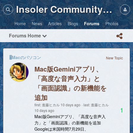
Insoler Community・Photos
Home
News
Articles
Blogs
Forums
Photos
Forums Home
🖥️Macのパソコン
New Topic
Mac版Geminiアプリ、
「高度な音声入力」と
「画面認識」の新機能を
追加
first:
進藤ヒカル
10 days ago
last:
進藤ヒカル
1
10 days ago
Mac版Geminiアプリ、「高度な音声入
力」と「画面認識」の新機能を追加
Googleは米国時間7月29日、