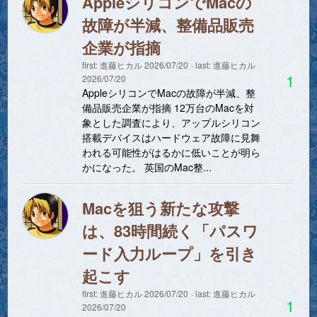
AppleシリコンでMacの
故障が半減、整備品販売
企業が指摘
first:
進藤ヒカル
2026/07/20
last:
進藤ヒカル
1
2026/07/20
AppleシリコンでMacの故障が半減、整
備品販売企業が指摘 12万台のMacを対
象とした調査により、アップルシリコン
搭載デバイスはハードウェア故障に見舞
われる可能性がはるかに低いことが明ら
かになった。 英国のMac整...
Macを狙う新たな攻撃
は、83時間続く「パスワ
ード入力ループ」を引き
起こす
first:
進藤ヒカル
2026/07/20
last:
進藤ヒカル
1
2026/07/20