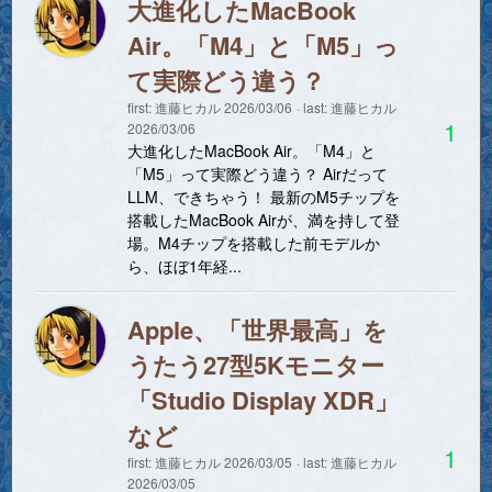
大進化したMacBook
Air。「M4」と「M5」っ
て実際どう違う？
first:
進藤ヒカル
2026/03/06
last:
進藤ヒカル
1
2026/03/06
大進化したMacBook Air。「M4」と
「M5」って実際どう違う？ Airだって
LLM、できちゃう！ 最新のM5チップを
搭載したMacBook Airが、満を持して登
場。M4チップを搭載した前モデルか
ら、ほぼ1年経...
Apple、「世界最高」を
うたう27型5Kモニター
「Studio Display XDR」
など
1
first:
進藤ヒカル
2026/03/05
last:
進藤ヒカル
2026/03/05