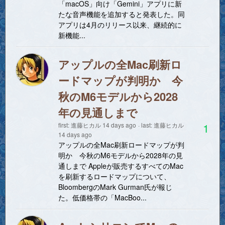
「macOS」向け「Gemini」アプリに新
たな音声機能を追加すると発表した。同
アプリは4月のリリース以来、継続的に
新機能...
アップルの全Mac刷新ロ
ードマップが判明か 今
秋のM6モデルから2028
年の見通しまで
1
first:
進藤ヒカル
14 days ago
last:
進藤ヒカル
14 days ago
アップルの全Mac刷新ロードマップが判
明か 今秋のM6モデルから2028年の見
通しまで Appleが販売するすべてのMac
を刷新するロードマップについて、
BloombergのMark Gurman氏が報じ
た。低価格帯の「MacBoo...