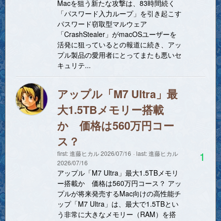
Macを狙う新たな攻撃は、83時間続く
「パスワード入力ループ」を引き起こす
パスワード窃取型マルウェア
「CrashStealer」がmacOSユーザーを
活発に狙っているとの報道に続き、アッ
プル製品の愛用者にとってまたも悪いセ
キュリテ...
アップル「M7 Ultra」最
大1.5TBメモリー搭載
か 価格は560万円コー
ス？
1
first:
進藤ヒカル
2026/07/16
last:
進藤ヒカル
2026/07/16
アップル「M7 Ultra」最大1.5TBメモリ
ー搭載か 価格は560万円コース？ アッ
プルが将来発売するMac向けの高性能チ
ップ「M7 Ultra」は、最大で1.5TBとい
う非常に大きなメモリー（RAM）を搭