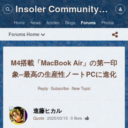
Insoler Community・Photos
Home
News
Articles
Blogs
Forums
Photos
Forums Home
M4搭載「MacBook Air」の第一印
象--最高の生産性ノートPCに進化
Reply
Subscribe
New Topic
進藤ヒカル
Quote
2025/03/15
0 likes