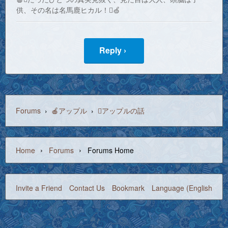
供、その名は名馬鹿ヒカル！🍏
Reply ›
Forums
›
🍎アップル
›
アップルの話
›
›
Home
Forums
Forums Home
Invite a Friend
Contact Us
Bookmark
Language (English)
©