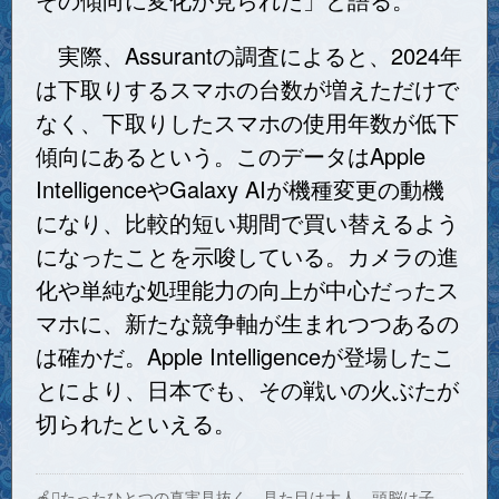
実際、Assurantの調査によると、2024年
は下取りするスマホの台数が増えただけで
なく、下取りしたスマホの使用年数が低下
傾向にあるという。このデータはApple
IntelligenceやGalaxy AIが機種変更の動機
になり、比較的短い期間で買い替えるよう
になったことを示唆している。カメラの進
化や単純な処理能力の向上が中心だったス
マホに、新たな競争軸が生まれつつあるの
は確かだ。Apple Intelligenceが登場したこ
とにより、日本でも、その戦いの火ぶたが
切られたといえる。
🍎たったひとつの真実見抜く、見た目は大人、頭脳は子