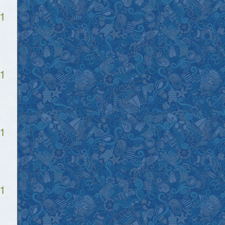
1
1
1
1