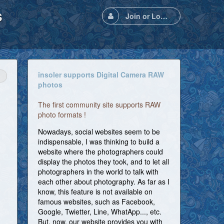
s
Join or Login
insoler supports Digital Camera RAW
photos
The first community site supports RAW
photo formats !
Nowadays, social websites seem to be
indispensable, I was thinking to build a
website where the photographers could
display the photos they took, and to let all
photographers in the world to talk with
each other about photography. As far as I
know, this feature is not available on
famous websites, such as Facebook,
Google, Twietter, Line, WhatApp..., etc.
But, now, our website provides you with