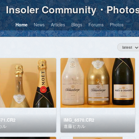
Insoler Community・Photo
Home
News
Articles
Blogs
Forums
Photos
latest
571.CR2
IMG_6570.CR2
カル
進藤ヒカル