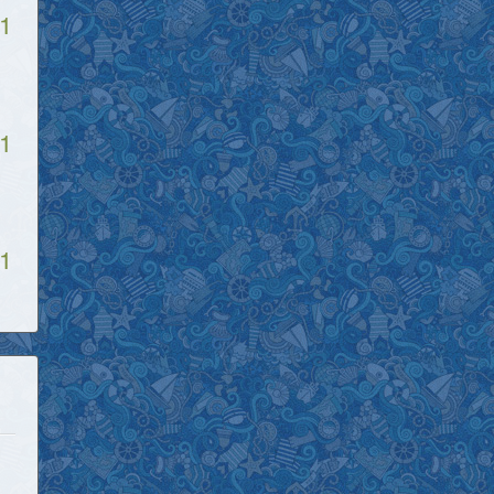
1
1
1