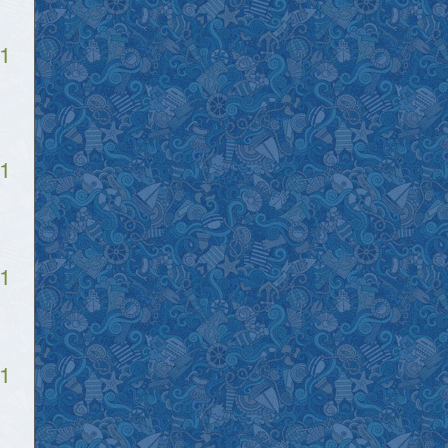
1
1
1
1