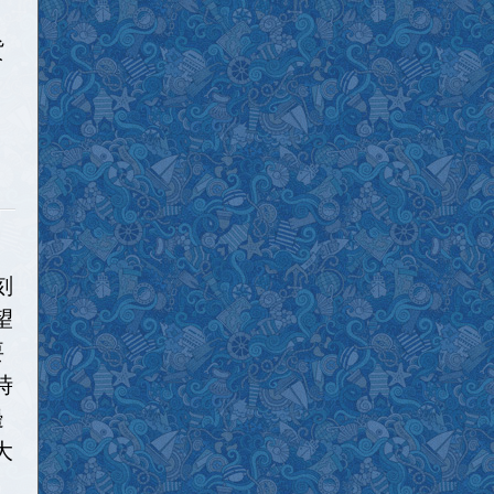
貨
刻
望
要
時
邊
大