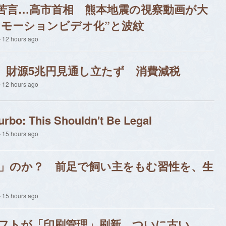
苦言…高市首相 熊本地震の視察動画が大
ロモーションビデオ化”と波紋
12 hours ago
 財源5兆円見通し立たず 消費減税
12 hours ago
rbo: This Shouldn't Be Legal
15 hours ago
」のか？ 前足で飼い主をもむ習性を、生
15 hours ago
フトが「印刷管理」刷新…ついに古い