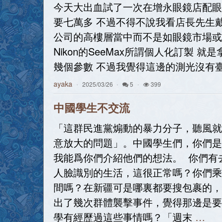
今天大出血試了一次在增永眼鏡店配眼
要七萬多 不過不得不說我看店長先生
公司的高樓層當中而不是如眼鏡市場或者
Nikon的SeeMax所謂個人化訂製 
幾個參數 不過我覺得這邊的測光沒有
ayaka
2025/03/26
5
399
中國學生不交流
「這群民進黨煽動的暴力分子，聽風就
意放大的問題」。中國學生們，你們是
我能爲你們介紹他們的想法。 你們有
人臉識別的生活，這很正常嗎？你們乘
間嗎？在新疆可是哪裏都要搜包裹的，
出了幾次群體襲擊事件，覺得那邊是要
學有經歷過這些事情嗎？「週末
…