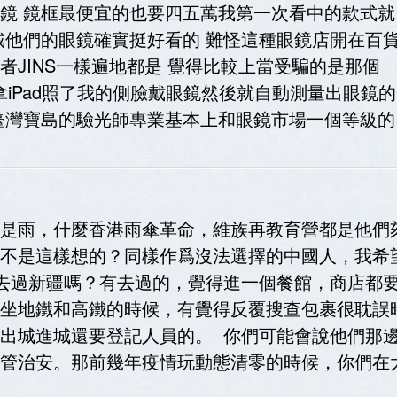
鏡 鏡框最便宜的也要四五萬我第一次看中的款式就
戴他們的眼鏡確實挺好看的 難怪這種眼鏡店開在百
JINS一樣遍地都是 覺得比較上當受騙的是那個
就是拿iPad照了我的側臉戴眼鏡然後就自動測量出眼鏡的
臺灣寶島的驗光師專業基本上和眼鏡市場一個等級的
是雨，什麼香港雨傘革命，維族再教育營都是他們
不是這樣想的？同樣作爲沒法選擇的中國人，我希
去過新疆嗎？有去過的，覺得進一個餐館，商店都
坐地鐵和高鐵的時候，有覺得反覆搜查包裹很耽誤
出城進城還要登記人員的。 你們可能會說他們那
管治安。那前幾年疫情玩動態清零的時候，你們在