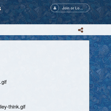
s
Join or Login