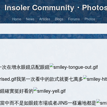
Insoler Community・Photo
Home
News
Articles
Blogs
Forums
Photos
一次在增永眼鏡店配眼鏡
我第一次看中的款式就要七萬多
鏡確實挺好看的
當中而不是如眼鏡市場或者JINS一樣遍地都是