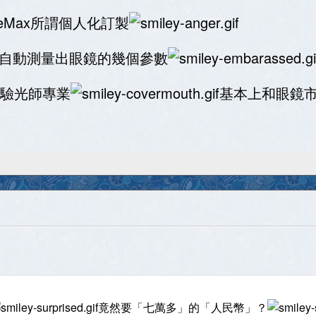
eMax所謂個人化訂製
就自動測量出眼鏡的幾個參數
驗光師專業
基本上和眼鏡
竟然要「七萬多」的「人民幣」？