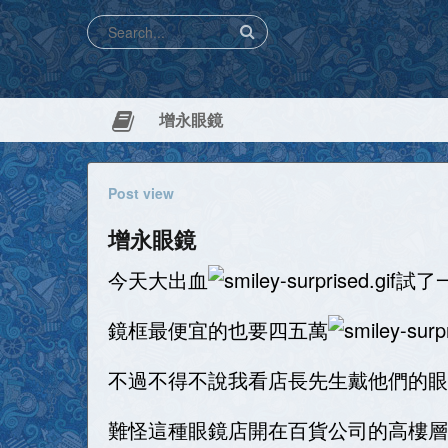
增永眼鏡
Post view
增永眼鏡
今天大出血
試了
鏡框最便宜的也要四五萬
不過不得不說我看店長先生戴他們的眼
難怪這種眼鏡店開在百貨公司的高樓層