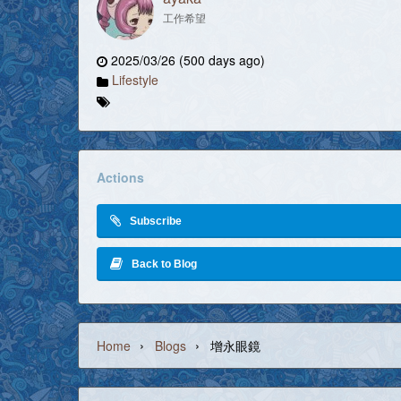
工作希望
2025/03/26 (500 days ago)
Lifestyle
Actions
Subscribe
Back to Blog
›
›
Home
Blogs
增永眼鏡