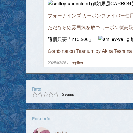
如果是CARBON的
フォーナインズ カーボンファイバー使用ス
ただならぬ雰囲気を放つカーボン製高
這個只要「¥13,200」！
Combination Titanium by Akira Te
2025/03/26
1
replies
Rate
0
votes
Post info
ayaka