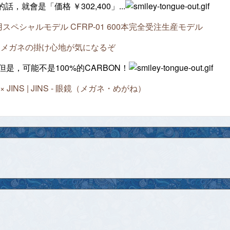
話，就會是「価格 ￥302,400」...
ペシャルモデル CFRP-01 600本完全受注生産モデル
級メガネの掛け心地が気になるぞ
但是，可能不是100%的CARBON！
shima × JINS | JINS - 眼鏡（メガネ・めがね）