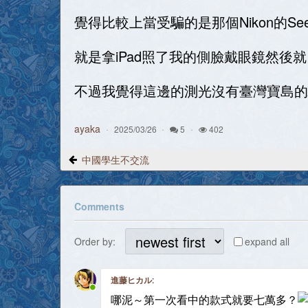
覺得比較上當受騙的是那個Nikon的Se
就是拿iPad照了我的側臉戴眼鏡然後
不過我覺得這邊的測光沒有臺灣寶島的
ayaka
2025/03/26
5
402
中國學生不交流
Comments
Order by:
expand all
進藤ヒカル
:
哪泥～第一次看中的款式就要七萬多？