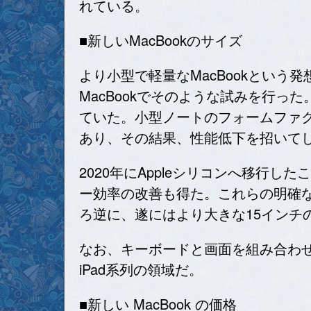
れている。
■新しいMacBookのサイズ
より小型で軽量なMacBookという発
MacBookでそのような試みを行った
ていた。小型ノートのフォームファ
あり、その結果、性能低下を招いて
2020年にAppleシリコンへ移行
ー効率の改善も得た。これらの明確
ろ逆に、遂にはより大きな15インチのMa
なお、キーボードと画面を組み合わ
iPad系列の領域だ。
■新しい MacBook の価格