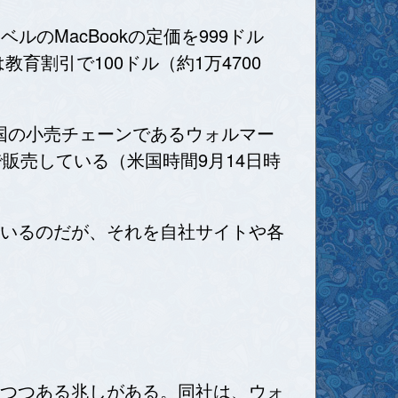
のMacBookの定価を999ドル
育割引で100ドル（約1万4700
。
国の小売チェーンであるウォルマー
円）で販売している（米国時間9月14日時
売しているのだが、それを自社サイトや各
しつつある兆しがある。同社は、ウォ