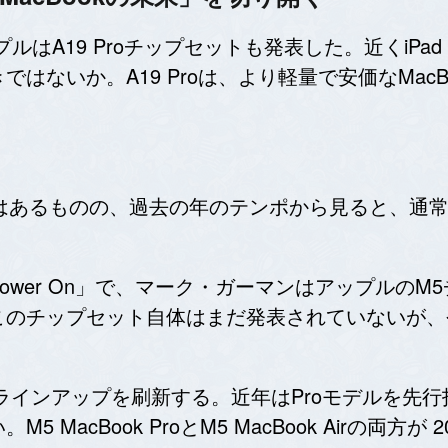
アップルはA19 Proチップセットも発表した。近くiP
はないか。A19 Proは、より軽量で安価なMac
測はあるものの、過去の年のテンポから見ると、通常の
wer On」で、マーク・ガーマンはアップルのM
このチップセット自体はまだ発表されていないが、
kのラインアップを刷新する。近年はProモデルを先行
MacBook ProとM5 MacBook Airの両方