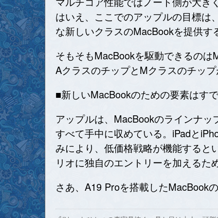
マルチコア性能ではノート側が大きく優位
はいえ、ここでのアップルの目標は、高
な新しいクラスのMacBookを提供
そもそもMacBookを駆動できるの
AクラスのチップとMクラスのチップ
■新しいMacBookのための要素は
アップルは、MacBookのラインナッ
すべて手中に収めている。iPadとi
みにより、低価格戦略が機能するという
リオに独自のエントリーを加えるた
さあ、A19 Proを搭載したMacBoo