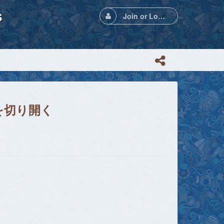
s
Join or Login
」を切り開く