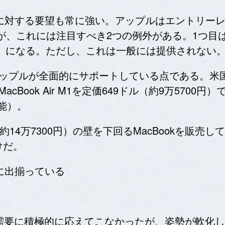
kに対する要望も常に強い。アップルはエントリーレベル
たが、これには注目すべき2つの例外がある。1つ目は教
00円）になる。ただし、これは一般には提供されない
アップルが全面的にサポートしている点である。米
acBook Air M1を定価649ドル（約9万5700
可能）。
約14万7300円）の壁を下回るMacBookを販
けだ。
でに出揃っている
た需要に積極的に応えてこなかったが、姿勢が軟化