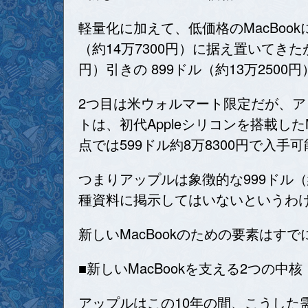
軽量化に加えて、低価格のMacBoo
（約14万7300円）に据え置いてき
円）引きの 899ドル（約13万25
2つ目は米ウォルマート限定だが、
トは、初代Appleシリコンを搭載したM
点では599ドル約8万8300円で入手
つまりアップルは象徴的な999ドル（
種資料に掲示してはいないというわ
新しいMacBookのための要素はす
■新しいMacBookを支える2つの中核
アップルはこの10年の間、こうし