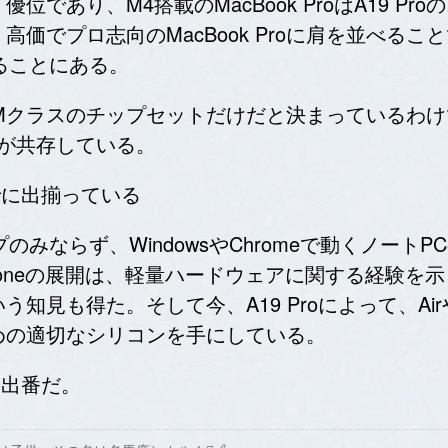
であり、M4搭載のMacBook ProはA19 P
価でプロ志向のMacBook Proに肩を並べる
することにある。
はMクラスのチップセットだけだと決まっているわけ
が共存している。
すでに出揃っている
プのみならず、WindowsやChromeで動くノー
Phoneの展開は、軽量ハードウェアに関する経験
知見も得た。そして今、A19 Proによって、Ai
めの適切なシリコンを手にしている。
kの出番だ。