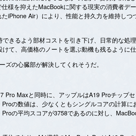
様を抑えたMacBookに関する現実の消費者デー
iPhone Air）により、性能と持久力を維持し
を維持できるよう部材コストを引き下げ、日常的な処
化を設けて、高価格のノートを選ぶ動機も残るように
oシリーズの心臓部が解決してくれそうだ。
、iPhone 17 Pro Maxと同時に、アップルはA19 
 Proの数値は、少なくともシングルコアの計算にお
の平均スコアが3758であるのに対し、MacBook Air