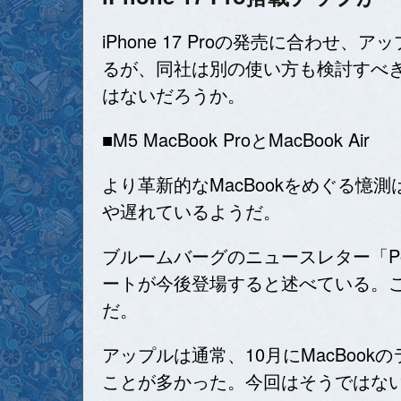
iPhone 17 Proの発売に合わせ、
るが、同社は別の使い方も検討すべきで
はないだろうか。
■M5 MacBook ProとMacBook Air
より革新的なMacBookをめぐる憶
や遅れているようだ。
ブルームバーグのニュースレター「Po
ートが今後登場すると述べている。
だ。
アップルは通常、10月にMacBoo
ことが多かった。今回はそうではない。M5 