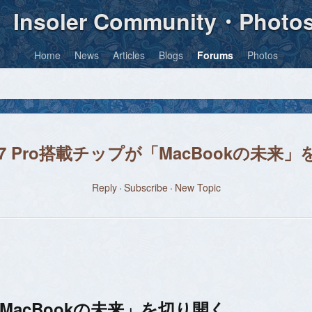
Insoler Community・Photo
Home
News
Articles
Blogs
Forums
Photos
e 17 Pro搭載チップが「MacBookの未来
Reply
Subscribe
New Topic
が「MacBookの未来」を切り開く