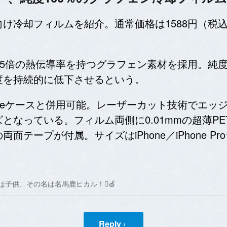
iPhone向け冷却フィルムを紹介。通常価格は1588
5倍の熱伝導率を持つグラフェン素材を採用。純度
度を持続的に低下させるという。
iPhoneケースと併用可能。レーザーカット技術で
となっている。フィルム両側に0.01mmの超薄P
プが付属。サイズはiPhone／iPhone Proシリー
は子供、その名は名馬鹿ヒカル！🍏
Reply ›