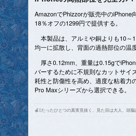
AmazonでPhizzorが販売中の
18％オフの1299円で提供する。
本製品は、アルミや銅よりも10～1
均一に拡散し、背面の過熱部位の温
厚さ0.12mm、重量は0.15gで
バーするために不規則なカットサイズ
耗性と防傷性を高め、適度な粘着力の両面テー
Pro Maxシリーズから選択できる。
🍎たったひとつの真実見抜く、見た目は大人、頭脳