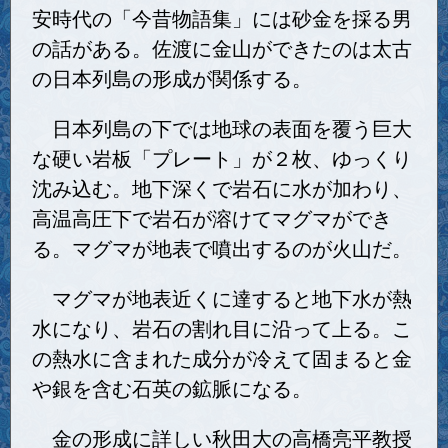
安時代の「今昔物語集」には砂金を採る男
の話がある。佐渡に金山ができたのは太古
の日本列島の形成が関係する。
日本列島の下では地球の表面を覆う巨大
な硬い岩板「プレート」が２枚、ゆっくり
沈み込む。地下深くで岩石に水が加わり、
高温高圧下で岩石が溶けてマグマができ
る。マグマが地表で噴出するのが火山だ。
マグマが地表近くに達すると地下水が熱
水になり、岩石の割れ目に沿って上る。こ
の熱水に含まれた成分が冷えて固まると金
や銀を含む石英の鉱脈になる。
金の形成に詳しい秋田大の高橋亮平教授