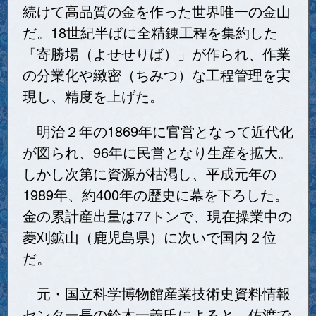
続けて高品質の金を作った世界唯一の金山
だ。18世紀半ばに全精錬工程を集約した
「寄勝場（よせせりば）」が作られ、作業
の分業化や緻密（ちみつ）な工程管理を実
現し、精度を上げた。
明治２年の1869年に官営となって近代化
が図られ、96年に民営となり生産を拡大。
しかし次第に資源が枯渇し、平成元年の
1989年、約400年の歴史に幕を下ろした。
金の累計産出量は77トンで、現在操業中の
菱刈鉱山（鹿児島県）に次いで国内２位
だ。
元・国立科学博物館産業技術史資料情報
センター長の鈴木一義氏によると、佐渡で