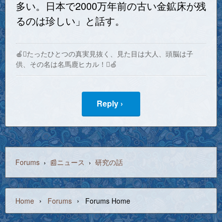
多い。日本で2000万年前の古い金鉱床が残
るのは珍しい」と話す。
🍎たったひとつの真実見抜く、見た目は大人、頭脳は子
供、その名は名馬鹿ヒカル！🍏
Reply ›
Forums
›
📰ニュース
›
研究の話
›
›
Home
Forums
Forums Home