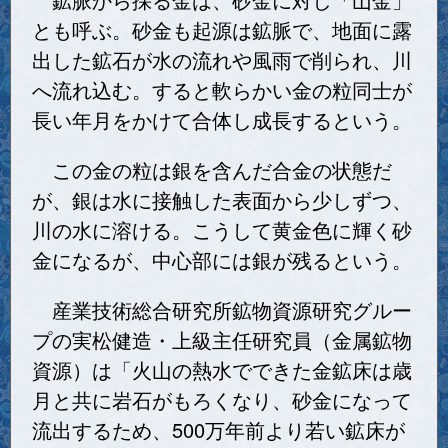
とも呼ぶ。砂金も起源は鉱脈で、地面に露
出した鉱石が水の流れや風雨で削られ、川
へ流れ込む。すると軟らかい金の粒同士が
長い年月をかけて合体し成長するという。
この金の粒は銀を含んだ合金の状態だ
が、銀は水に接触した表面から少しずつ、
川の水に溶ける。こうして黄金色に輝く砂
金になるが、中心部には銀が残るという。
産業技術総合研究所鉱物資源研究グルー
プの実松健造・上級主任研究員（金属鉱物
資源）は「火山の熱水でできた金鉱床は歳
月と共に岩石がもろくなり、砂金になって
流出するため、500万年前より若い鉱床が