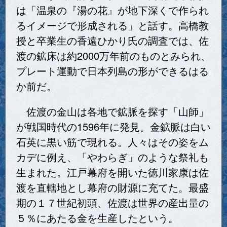
は「温泉の『湯の花』が地下深くで作られ
るイメージで形成される」と話す。高橋教
授と卒業生の香遠ひかり氏の調査では、佐
渡の鉱床は約2000万年前のものとみられ、
プレート運動で日本列島の形ができるはる
か前だ。
佐渡の金山は各地で鉱脈を探す「山師」
が戦国時代の1596年に発見。金鉱脈は白い
石英に黒い筋で現れる。人々はその姿をム
カデに例え、「やわらぎ」のような祭礼も
生まれた。江戸幕府を開いた徳川家康は佐
渡を直轄地とし幕府の財源に充てた。最盛
期の１７世紀初頭、佐渡は世界の産出量の
５％にあたる金を生産したという。