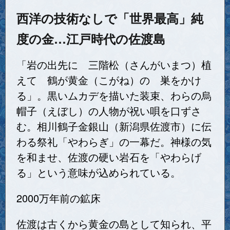
西洋の技術なしで「世界最高」純
度の金…江戸時代の佐渡島
「岩の出先に 三階松（さんがいまつ）植
えて 鶴が黄金（こがね）の 巣をかけ
る」。黒いムカデを描いた装束、わらの烏
帽子（えぼし）の人物が祝い唄を口ずさ
む。相川鶴子金銀山（新潟県佐渡市）に伝
わる祭礼「やわらぎ」の一幕だ。神様の気
を和ませ、佐渡の硬い岩石を「やわらげ
る」という意味が込められている。
2000万年前の鉱床
佐渡は古くから黄金の島として知られ、平