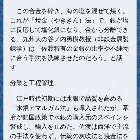
この合金を砕き、海の塩を混ぜて焼く。
これが「焼金（やききん）法」で、銀が塩
に反応して塩化銀になり、金から分離でき
る。九州大の谷ノ内勇樹教授（非鉄金属製
錬学）は「佐渡特有の金銀の比率や不純物
に合う手法を洗練させたのだろう」と話
す。
分業と工程管理
江戸時代初期には水銀で品質を高める
「水銀アマルガム法」も導入されたが、幕
府が鎖国政策で水銀の購入元のスペインを
警戒し、輸入を止めた。佐渡は西洋で主流
の手法を使わず、伝統の灰吹法と焼金法を