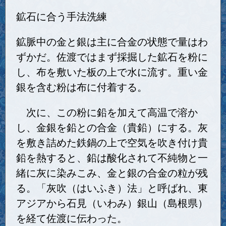
鉱石に合う手法洗練
鉱脈中の金と銀は主に合金の状態で量はわ
ずかだ。佐渡ではまず採掘した鉱石を粉に
し、布を敷いた板の上で水に流す。重い金
銀を含む粉は布に付着する。
次に、この粉に鉛を加えて高温で溶か
し、金銀を鉛との合金（貴鉛）にする。灰
を敷き詰めた鉄鍋の上で空気を吹き付け貴
鉛を熱すると、鉛は酸化されて不純物と一
緒に灰に染みこみ、金と銀の合金の粒が残
る。「灰吹（はいふき）法」と呼ばれ、東
アジアから石見（いわみ）銀山（島根県）
を経て佐渡に伝わった。