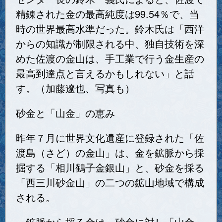
精錬された金の最高純度は99.54％で、当
時の世界最高水準だった。鈴木氏は「西洋
からの知識が制限される中、独自技術を深
めた佐渡の金山は、手工業で行う金生産の
最高到達点と言えるかもしれない」と話
す。（加藤遼也、写真も）
砂金と「山金」の恵み
昨年７月に世界文化遺産に登録された「佐
渡島（さど）の金山」は、金を鉱脈から採
掘する「相川鶴子金銀山」と、砂金を採る
「西三川砂金山」の二つの鉱山地域で構成
される。
鉱脈から採る金は、砂金に対し「山金」