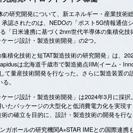
代半導体の研究開発について、新エネルギー・産業技術総合
承認されたのは、NEDOの「ポスト5G情報通信
ける「日米連携に基づく2nm世代半導体の集積化技
ッケージ設計・製造技術開発」の2つ。
集積化技術と短TAT製造技術の研究開発」は、20
は北海道千歳市で製造拠点IIM(イーム・Innovative I
IBMと協力して量産技術開発を行なった。さらに製造装
いる。
ッケージ設計・製造技術開発」は2024年3月に採
用いたパッケージの大型化と低消費電力化を実現
技術の確立を目的に、設計・製造技術の開発を行な
r、シンガポールの研究機関A⋆STAR IMEとの国際