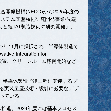
開発機構(NEDO)から2025年度の
システム基盤強化研究開発事業/先端
術と短TAT製造技術の研究開発」、
22年11月に採択され、半導体製造で
ntegration for
置の設置、クリーンルーム稼働開始など
択。半導体製造で後工程に関連するプ
する実装量産技術・設計に必要なデザ
っている。
連携も推進。2024年度には基本プロセス