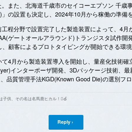
た。また、北海道千歳市のセイコーエプソン 千歳
tions(RCS)」の設置も決定し、2024年10月から稼働
前工程分野で設置完了した製造装置によって、4月
 GAA(ゲートオールアラウンド)トランジスタ試作
t)をリリースし、顧客によるプロトタイピングが開始できる
いて4月から製造装置導入を開始し、量産化技術確
tion Layer)インターポーザ開発、3Dパッケージ技
)の構築推進、品質管理手法KGD(Known Good Die)の
は子供、その名は名馬鹿ヒカル！🍏
Reply ›