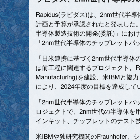
Rapidus(ラピダス)は、2nm世
計画と予算が承認されたと発表した。
半導体製造技術の開発(委託)」にお
「2nm世代半導体のチップレットパ
「日米連携に基づく2nm世代半導体の
は前工程に関連するプロジェクト。Rapidus
Manufacturing)を建設、米
により、2024年度の目標を達成して
「2nm世代半導体のチップレットパ
ロジェクトで、2nm世代の半導体を
インキット、チップレットのテスト
米IBMや独研究機関のFraunhofe