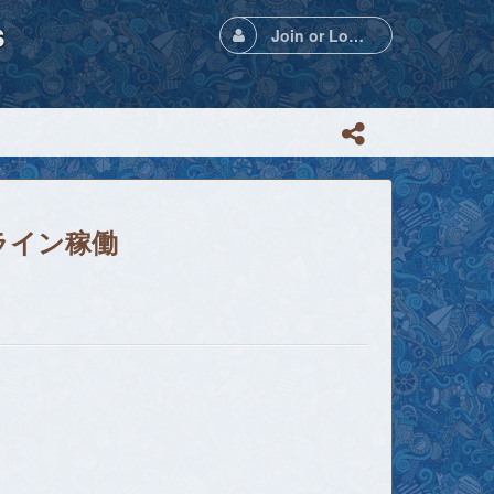
s
Join or Login
ライン稼働