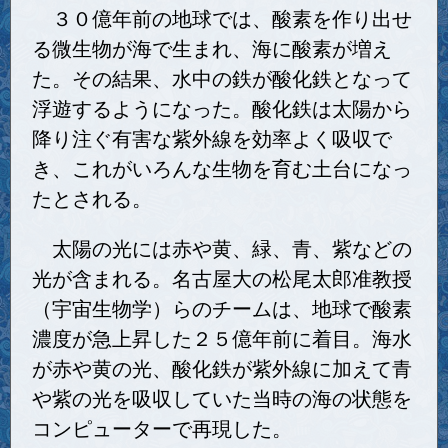
３０億年前の地球では、酸素を作り出せ
る微生物が海で生まれ、海に酸素が増え
た。その結果、水中の鉄が酸化鉄となって
浮遊するようになった。酸化鉄は太陽から
降り注ぐ有害な紫外線を効率よく吸収で
き、これがいろんな生物を育む土台になっ
たとされる。
太陽の光には赤や黄、緑、青、紫などの
光が含まれる。名古屋大の松尾太郎准教授
（宇宙生物学）らのチームは、地球で酸素
濃度が急上昇した２５億年前に着目。海水
が赤や黄の光、酸化鉄が紫外線に加えて青
や紫の光を吸収していた当時の海の状態を
コンピューターで再現した。