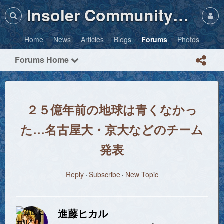
Insoler Community・Photos
Home
News
Articles
Blogs
Forums
Photos
Forums Home
２５億年前の地球は青くなかっ
た…名古屋大・京大などのチーム
発表
Reply
Subscribe
New Topic
進藤ヒカル