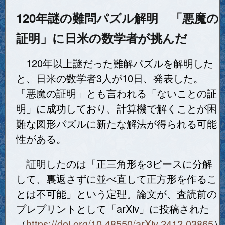
120年謎の難問パズル解明 「悪魔の
証明」に日米の数学者が挑んだ
120年以上謎だった難解パズルを解明した
と、日米の数学者3人が10日、発表した。
「悪魔の証明」とも言われる「ないことの証
明」に成功しており、計算機で解くことが困
難な図形パズルに新たな解法が得られる可能
性がある。
証明したのは「正三角形を3ピースに分解
して、裏返さずに並べ直して正方形を作るこ
とは不可能」という定理。論文が、査読前の
プレプリントとして「arXiv」に投稿された
（
https://doi.org/10.48550/arXiv.2412.03865
）