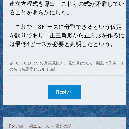
連立方程式を導出。これらの式が矛盾してい
ることを明らかにした。
これで、3ピースに分割できるという仮定
が誤りであり、正三角形から正方形を作るに
は最低4ピースが必要と判明したという。
🍎たったひとつの真実見抜く、見た目は大人、頭脳は子供、そ
の名は名馬鹿ヒカル！🍏
Reply ›
Forums
›
📰ニュース
›
研究の話