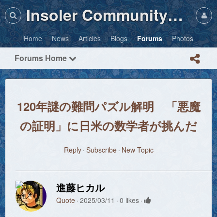
Insoler Community・Photos
Home
News
Articles
Blogs
Forums
Photos
Forums Home
120年謎の難問パズル解明 「悪魔
の証明」に日米の数学者が挑んだ
Reply
Subscribe
New Topic
進藤ヒカル
Quote
2025/03/11
0 likes