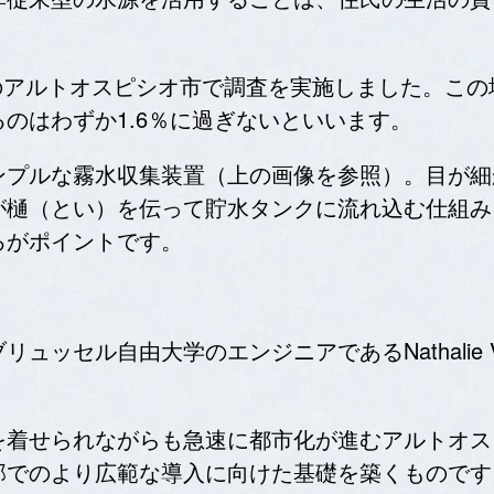
長中のアルトオスピシオ市で調査を実施しました。こ
のはわずか1.6％に過ぎないといいます。
ンプルな霧水収集装置（上の画像を参照）。目が細
が樋（とい）を伝って貯水タンクに流れ込む仕組み
ろがポイントです。
ッセル自由大学のエンジニアであるNathalie Ve
を着せられながらも急速に都市化が進むアルトオス
部でのより広範な導入に向けた基礎を築くものです