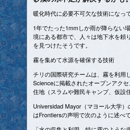
暖化時代に必要不可欠な技術になっ
1年でたった1mmしか雨が降らない
境にある都市で、人々は地下水を頼
を見つけたそうです。
霧を集めて水源を確保する技術
チリの国際研究チームは、霧を利用した水の収
Scienceに掲載されたオープン
住地（スラムや難民キャンプ、仮設
Universidad Mayor（マヨー
はFrontiersの声明で次のように述
「水の収集と利用、特に霧のような