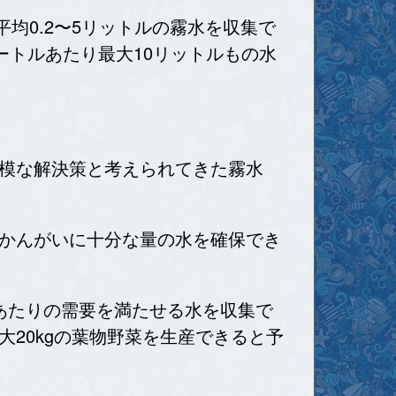
均0.2〜5リットルの霧水を収集で
ートルあたり最大10リットルもの水
模な解決策と考えられてきた霧水
かんがいに十分な量の水を確保でき
あたりの需要を満たせる水を収集で
20kgの葉物野菜を生産できると予