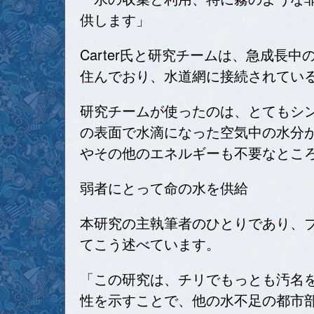
供します」
Carter氏と研究チームは、急成
住んでおり、水道網に接続されている
研究チームが使ったのは、とてもシ
の表面で水滴になった空気中の水分
やその他のエネルギーも不要なとこ
弱者にとって命の水を供給
本研究の主執筆者のひとりであり、ブリュ
てこう述べています。
「この研究は、チリでもっとも汚名
性を示すことで、他の水不足の都市