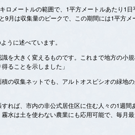
キロメートルの範囲で、1平方メートルあたり1日平
と9月は収集量のピークで、この期間には1平方メ
次のように述べています。
認識を大きく変えるものです。これまで地方の小規
り得ることを示しました」
面積の収集ネットでも、アルトオスピシオの緑地の
張すれば、市内の非公式居住区に住む人々の1週間
霧水は土を使わない農業にも応用可能で、毎月最大