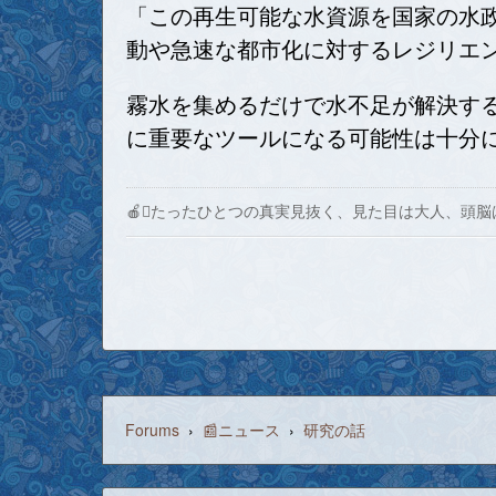
「この再生可能な水資源を国家の水
動や急速な都市化に対するレジリエ
霧水を集めるだけで水不足が解決す
に重要なツールになる可能性は十分
🍎たったひとつの真実見抜く、見た目は大人、頭脳
Forums
›
📰ニュース
›
研究の話