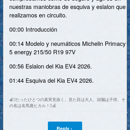
nuestras maniobras de esquiva y eslalon que
realizamos en circuito.
00:00 Introducción
00:14 Modelo y neumáticos Michelin Primacy
5 energy 215/50 R19 97V
00:56 Eslalon del Kia EV4 2026.
01:44 Esquiva del Kia EV4 2026.
🍎たったひとつの真実見抜く、見た目は大人、頭脳は子供、そ
の名は名馬鹿ヒカル！🍏
Reply ›