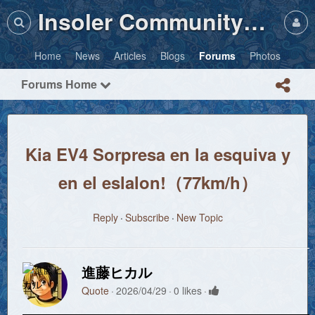
Insoler Community・Photos
Home
News
Articles
Blogs
Forums
Photos
Forums Home
Kia EV4 Sorpresa en la esquiva y
en el eslalon!（77km/h）
Reply
Subscribe
New Topic
進藤ヒカル
Quote
2026/04/29
0 likes