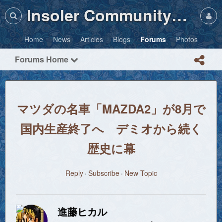
Insoler Community・Photos
Home
News
Articles
Blogs
Forums
Photos
Forums Home
マツダの名車「MAZDA2」が8月で
国内生産終了へ デミオから続く
歴史に幕
Reply
Subscribe
New Topic
進藤ヒカル