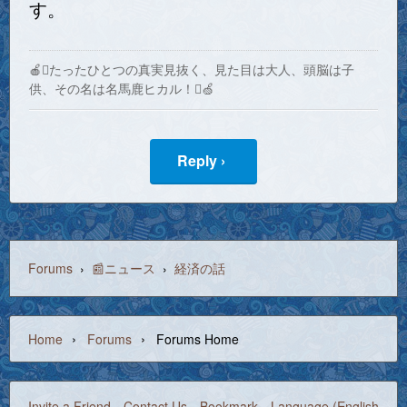
す。
🍎たったひとつの真実見抜く、見た目は大人、頭脳は子
供、その名は名馬鹿ヒカル！🍏
Reply ›
Forums
›
📰ニュース
›
経済の話
›
›
Home
Forums
Forums Home
Invite a Friend
Contact Us
Bookmark
Language (English)
©