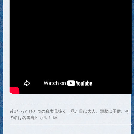
🍎たったひとつの真実見抜く、見た目は大人、頭脳は子供、そ
の名は名馬鹿ヒカル！🍏