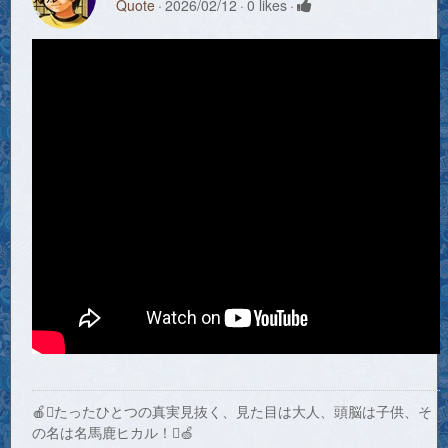
Quote
2026/02/12
0 likes
🍎たったひとつの真実見抜く、見た目は大人、頭脳は子供、そ
の名は名馬鹿ヒカル！🍏