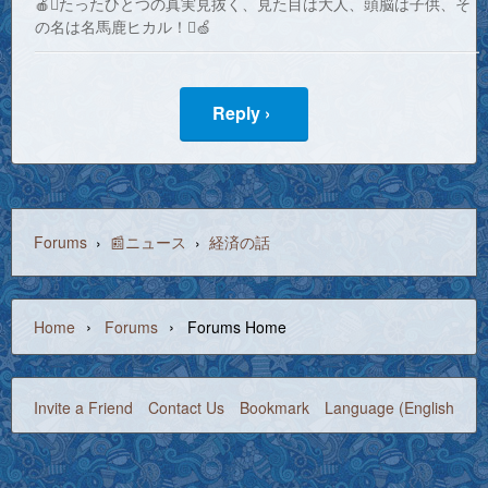
🍎たったひとつの真実見抜く、見た目は大人、頭脳は子供、そ
の名は名馬鹿ヒカル！🍏
Reply ›
Forums
›
📰ニュース
›
経済の話
›
›
Home
Forums
Forums Home
Invite a Friend
Contact Us
Bookmark
Language (English)
©