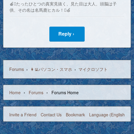
🍎たったひとつの真実見抜く、見た目は大人、頭脳は子
供、その名は名馬鹿ヒカル！🍏
Reply ›
Forums
›
👩‍💻パソコン・スマホ
›
マイクロソフト
›
›
Home
Forums
Forums Home
Invite a Friend
Contact Us
Bookmark
Language (English)
©