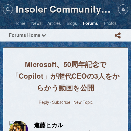
Insoler Community・Photos
Home
News
Articles
Blogs
Forums
Photos
Forums Home
Microsoft、50周年記念で
「Copilot」が歴代CEOの3人をか
らかう動画を公開
Reply
Subscribe
New Topic
進藤ヒカル