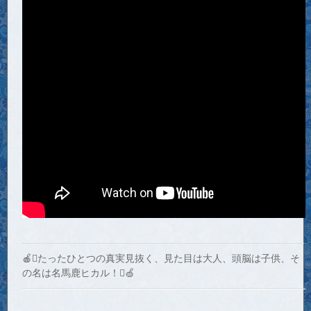
🍎たったひとつの真実見抜く、見た目は大人、頭脳は子供、そ
の名は名馬鹿ヒカル！🍏