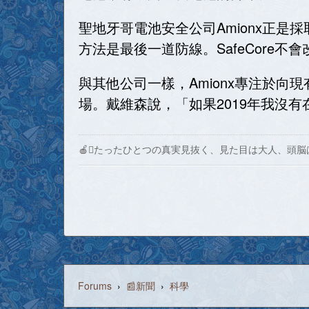
聖地牙哥電池安全公司Amionx正是採取這
方法是最後一道防線。SafeCore不
與其他公司一樣，Amionx專注於
場。戴維森說，「如果2019年我沒
🍎たったひとつの真実見抜く、見た目は大人、頭脳
Forums
›
📰新聞
›
科學