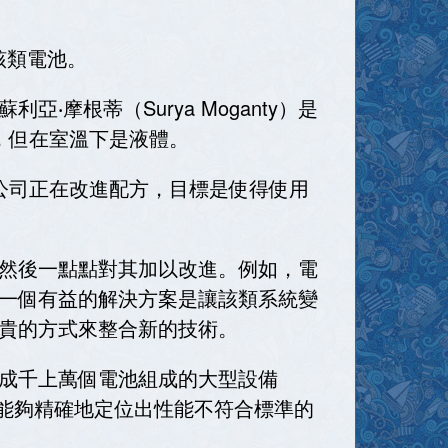
出該類電池。
根蒂（Surya Moganty）是
，但在室溫下是液體。
公司正在改進配方，目標是使得使用
然後一點點對其加以改進。例如，電
一個有益的解決方案是讓該類系統變
貴的方式來整合新的技術。
成千上萬個電池組成的大型設備
）指出，「能夠精確地定位出性能不符合標準的