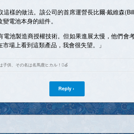
樣的做法。該公司的首席運營長比爾‧戴維森(Bill Dav
會改變電池本身的組件。
向現有電池製造商授權技術。但如果進展太慢，他們會
有在市場上看到這類產品，我會很失望。」
は子供、その名は名馬鹿ヒカル！🍏
Reply ›