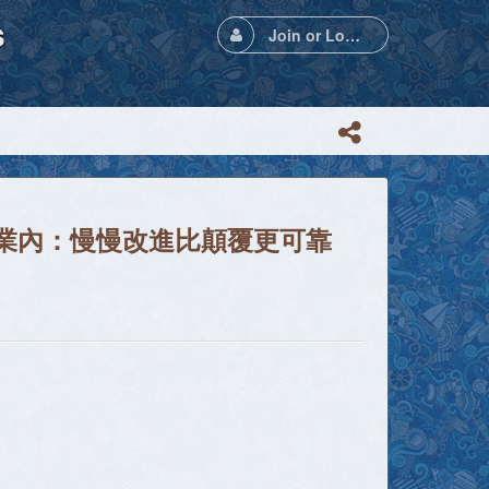
s
Join or Login
業內：慢慢改進比顛覆更可靠