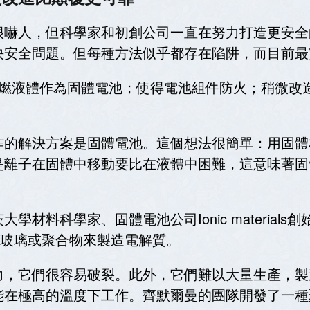
很嚇人，但科學家和初創公司一直在努力打造更安全
決安全問題。但每種方法似乎都存在陷阱，而目前最
易燃液體作為固體電池；使得電池組件防火；稍微改
作的解決方案是固體電池。這個想法很簡單：用固體
是離子在固體中移動要比在液體中困難，這意味著固
科學家、固體電池公司Ionic materials創始人
瓷、玻璃或聚合物來製造電解質。
力，它們很容易破裂。此外，它們難以大量生產，製
能在極高的溫度下工作。齊默爾曼的團隊開發了一種