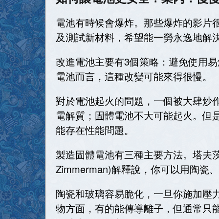
電池有時候會爆炸。那些爆炸的影片
及測試新材料，希望能一勞永逸地解
改進電池主要有3個策略：避免使用
電池而言，這種改變可能來得很慢。
對於電池起火的問題，一個被大肆炒
電解質；固體電池不大可能起火。但
能存在性能問題。
製造固體電池有三種主要方法。塔夫茨大學材料
Zimmerman)解釋說，你可以用陶
陶瓷和玻璃容易脆化，一旦你施加壓
物方面，有的能傳導離子，但通常只