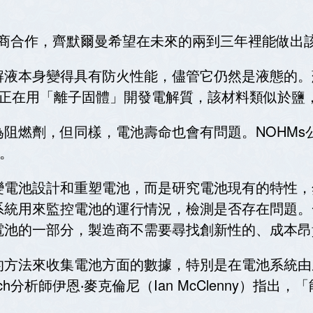
在與電池製造商合作，齊默爾曼希望在未來的兩到三年裡能做
本身變得具有防火性能，儘管它仍然是液態的。蘇利亞‧摩
們正在用「離子固體」開發電解質，該材料類似於鹽
阻燃劑，但同樣，電池壽命也會有問題。NOHMs
期。
變電池設計和重塑電池，而是研究電池現有的特性，
系統用來監控電池的運行情況，檢測是否存在問題。
電池的一部分，製造商不需要尋找創新性的、成本昂
的方法來收集電池方面的數據，特別是在電池系統由
earch分析師伊恩‧麥克倫尼（Ian McClenny