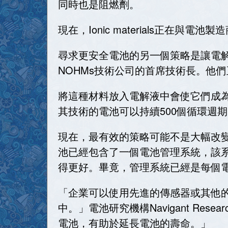
同時也是阻燃劑。
現在，Ionic materials正
尋求更安全電池的另一個策略是讓電解液
NOHMs技術公司的首席技術長。他
將這種材料放入電解液中會使它們成為
其技術的電池可以持續500個循環週
現在，最有效的策略可能不是大幅改
池已經包含了一個電池管理系統，該
得更好。畢竟，管理系統已經是每個
「企業可以使用先進的傳感器或其他
中。」電池研究機構Navigant Res
電池，有助於延長電池的壽命。」