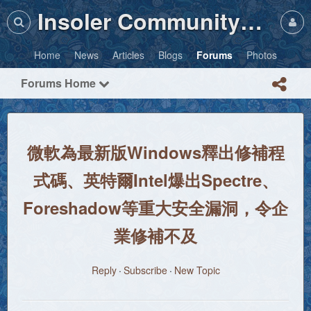
Insoler Community・Photos
Home
News
Articles
Blogs
Forums
Photos
Forums Home
微軟為最新版Windows釋出修補程
式碼 、英特爾Intel爆出Spectre、
Foreshadow等重大安全漏洞，令企
業修補不及
Reply
Subscribe
New Topic