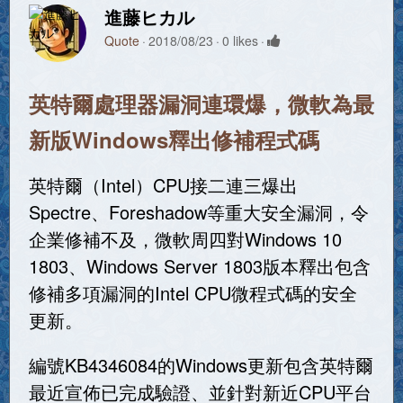
進藤ヒカル
Quote
2018/08/23
0 likes
英特爾處理器漏洞連環爆，微軟為最
新版Windows釋出修補程式碼
英特爾（Intel）CPU接二連三爆出
Spectre、Foreshadow等重大安全漏洞，令
企業修補不及，微軟周四對Windows 10
1803、Windows Server 1803版本釋出包含
修補多項漏洞的Intel CPU微程式碼的安全
更新。
編號KB4346084的Windows更新包含英特爾
最近宣佈已完成驗證、並針對新近CPU平台