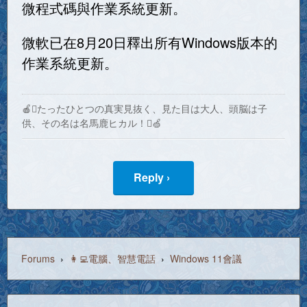
微程式碼與作業系統更新。
微軟已在8月20日釋出所有Windows版本的
作業系統更新。
🍎たったひとつの真実見抜く、見た目は大人、頭脳は子
供、その名は名馬鹿ヒカル！🍏
Reply ›
Forums
›
👩‍💻電腦、智慧電話
›
Windows 11會議