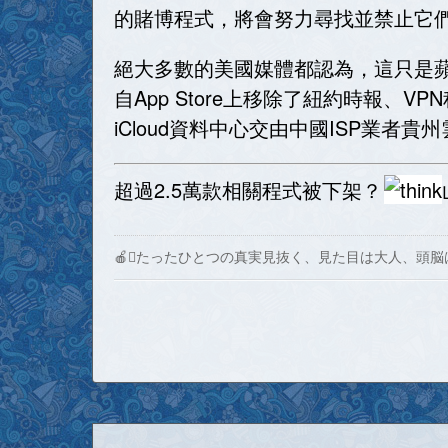
的賭博程式，將會努力尋找並禁止它們再出
絕大多數的美國媒體都認為，這只是
自App Store上移除了紐約時報、
iCloud資料中心交由中國ISP業者貴
超過2.5萬款相關程式被下架？
🍎たったひとつの真実見抜く、見た目は大人、頭脳