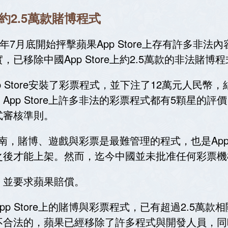
上約2.5萬款賭博程式
年7月底開始抨擊蘋果App Store上存有許多非
移除中國App Store上約2.5萬款的非法賭博
pp Store安裝了彩票程式，並下注了12萬元人民
pp Store上許多非法的彩票程式都有5顆星的
式審核準則。
核指南，賭博、遊戲與彩票是最難管理的程式，也是App
之後才能上架。然而，迄今中國並未批准任何彩票機
，並要求蘋果賠償。
p Store上的賭博與彩票程式，已有超過2.5萬
法的，蘋果已經移除了許多程式與開發人員，同時攔阻