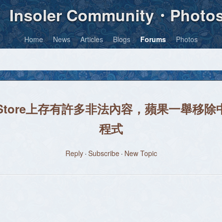
Insoler Community・Photo
Home
News
Articles
Blogs
Forums
Photos
tore上存有許多非法內容，蘋果一舉移除中國A
程式
Reply
Subscribe
New Topic