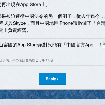
現在App Store上。
蘋果被迫遵循中國法令的另一個例子，從去年迄今，
VPN程式與Skype，而且中國地區iPhone還過濾
州雲上負責經營。
山寨國的App Store絕對只能有「中國官方App」！
は子供、その名は名馬鹿ヒカル！🍏
Reply ›