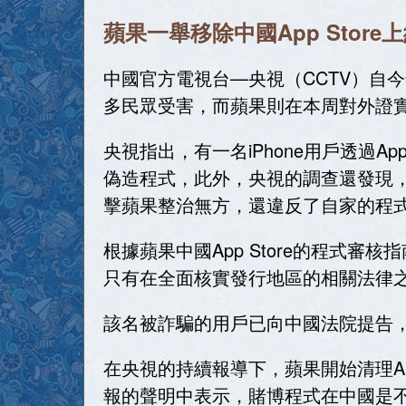
蘋果一舉移除中國App Store
中國官方電視台—央視（CCTV）自今
多民眾受害，而蘋果則在本周對外證實，已
央視指出，有一名iPhone用戶透過A
偽造程式，此外，央視的調查還發現，A
擊蘋果整治無方，還違反了自家的程
根據蘋果中國App Store的程式審
只有在全面核實發行地區的相關法律
該名被詐騙的用戶已向中國法院提告
在央視的持續報導下，蘋果開始清理Ap
報的聲明中表示，賭博程式在中國是不合