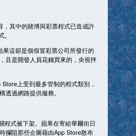
法內容，其中的賭博與彩票程式已造成許
程式。
幣，結果這卻是個假冒彩票公司所發行的
評價，且是開發人員花錢買來的，央視抨
 Store上受到最多管制的程式類別，
構透過網路提供服務。
款相關程式被下架。蘋果在寄給華爾街日
那些企圖藉由App Store散布