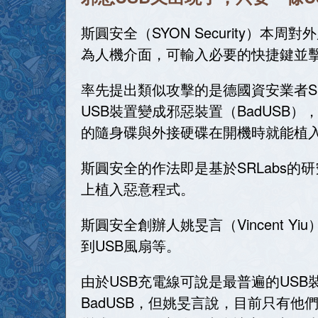
斯圓安全（SYON Security）本
為人機介面，可輸入必要的快捷鍵並
率先提出類似攻擊的是德國資安業者SR
USB裝置變成邪惡裝置（BadUS
的隨身碟與外接硬碟在開機時就能植
斯圓安全的作法即是基於SRLabs
上植入惡意程式。
斯圓安全創辦人姚旻言（Vincent Y
到USB風扇等。
由於USB充電線可說是最普遍的US
BadUSB，但姚旻言說，目前只有他