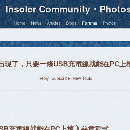
Insoler Community・Photo
Home
News
Articles
Blogs
Forums
Photos
又出現了，只要一條USB充電線就能在PC上
Reply
Subscribe
New Topic
SB充電線就能在PC上植入惡意程式