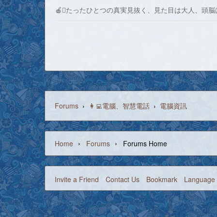
🍎たったひとつの真実見抜く、見た目は大人、頭脳
Forums
›
👩‍💻電腦、智慧電話
›
電腦資訊
›
›
Home
Forums
Forums Home
Invite a Friend
Contact Us
Bookmark
Language 