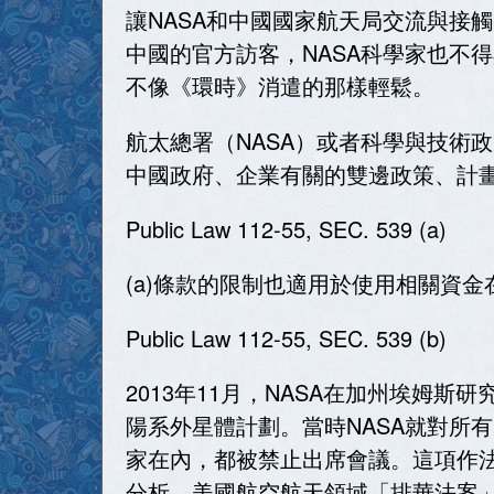
讓NASA和中國國家航天局交流與接觸
中國的官方訪客，NASA科學家也不
不像《環時》消遣的那樣輕鬆。
航太總署（NASA）或者科學與技術
中國政府、企業有關的雙邊政策、計
Public Law 112-55, SEC. 539 (a)
(a)條款的限制也適用於使用相關資金
Public Law 112-55, SEC. 539 (b)
2013年11月，NASA在加州埃姆斯研究
陽系外星體計劃。當時NASA就對所
家在內，都被禁止出席會議。這項作
分析，美國航空航天領域「排華法案