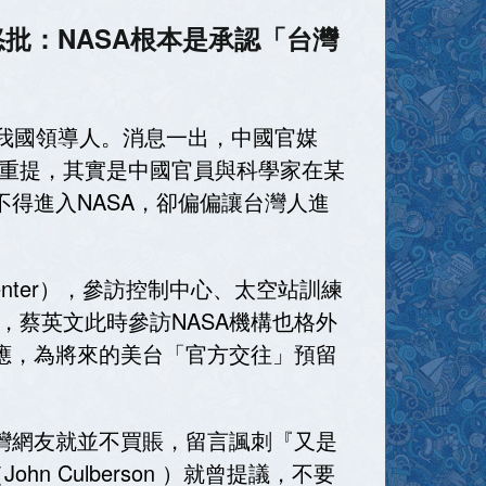
批：NASA根本是承認「台灣
的我國領導人。消息一出，中國官媒
重提，其實是中國官員與科學家在某
得進入NASA，卻偏偏讓台灣人進
Center），參訪控制中心、太空站訓練
蔡英文此時參訪NASA機構也格外
應，為將來的美台「官方交往」預留
灣網友就並不買賬，留言諷刺『又是
Culberson ）就曾提議，不要