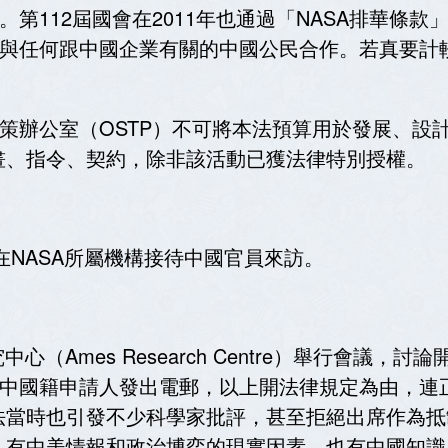
。第112屆國會在2011年也通過「NASA排華條款
得與任何跟中國企業有關的中國公民合作。若真要計較
政策辦公室（OSTP）不可將本法預算用於發展、設
畫、指令、契約，除非該活動已獲法律特別授權。
在NASA所屬機構接待中國官員來訪。
中心（Ames Research Centre）舉行會議，討
有中國籍申請人發出電郵，以上開法律規定為由，連
法當時也引發不少科學家批評，甚至拒絕出席作為抵
」有中美情報和政治博弈的現實因素，也有中國知識