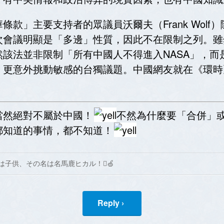
款」主要支持者的眾議員沃爾夫（Frank Wol
次會議明顯是「多邊」性質，因此不在限制之列。雖
該法並非限制「所有中國人不得進入NASA」，而
，更意外挑動敏感的台獨議題。中國網友就在《環時
當然絕對不屬於中國！
不然為什麼要「合併」
都知道的事情，都不知道！
は子供、その名は名馬鹿ヒカル！🍏
Reply ›