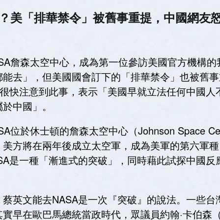
」？美「排華禁令」被舊事重提，中國網友怒
ASA詹森太空中心，成為第一位參訪美國官方機構
都能去」，但美國國會訂下的「排華禁令」也被舊事
友很快注意到此事，表示「美國早就立法任何中國人不
屬於中國」。
位於休士頓的詹森太空中心（Johnson Space 
美方將在兩年後成立太空軍，成為美軍的第六軍種，
SA是一種「漸進式的突破」，同時藉此試探中國反
蔡英文能去NASA是一次『突破』的說法。一些台
在歐巴馬總統當政時代，眾議員約翰·卡伯森（John 