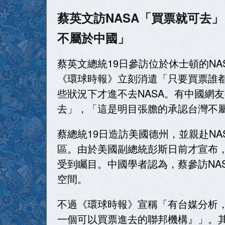
蔡英文訪NASA「買票就可去
不屬於中國」
蔡英文總統19日參訪位於休士頓的N
《環球時報》立刻消遣「只要買票誰
些狀況下才進不去NASA。有中國網
去」，「這是明目張膽的承認台灣不
蔡總統19日造訪美國德州，並親赴NASA
區。由於美國副總統彭斯日前才宣布，
受到矚目。中國學者認為，蔡參訪NA
空間。
不過《環球時報》宣稱「有台媒分析，
一個可以買票進去的聯邦機構』」。其實早