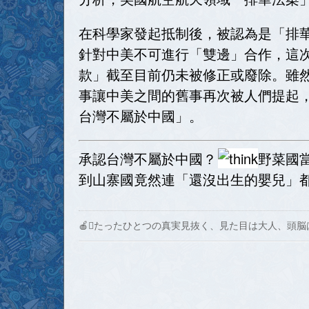
在科學家發起抵制後，被認為是「排華條
針對中美不可進行「雙邊」合作，這
款」截至目前仍未被修正或廢除。雖然
事讓中美之間的舊事再次被人們提起
台灣不屬於中國」。
承認台灣不屬於中國？
野菜國
到山寨國竟然連「還沒出生的嬰兒」
🍎たったひとつの真実見抜く、見た目は大人、頭脳