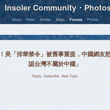
Insoler Community・Photo
Home
News
Articles
Blogs
Forums
Photos
」！美「排華禁令」被舊事重提，中國網友怒
認台灣不屬於中國」
Reply
Subscribe
New Topic