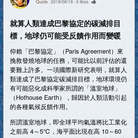
Quote
2018/08/18
0 likes
就算人類達成巴黎協定的碳減排目
標，地球仍可能受反饋作用而變暖
仰賴「巴黎協定」（Paris Agreement）來
挽救發燒地球的任務，可能比以前評估的還
要難上許多。一項國際新研究表明，就算人
類達成了巴黎協定碳減排目標，地球環境仍
有可能​​惡化成科學家所謂的「溫室地球」
（Hothouse Earth），歸因於人類活動引起
的各種氣候反饋作用。
所謂溫室地球，即全球平均氣溫將比工業化
之前高 4～5℃，海平面比現在高 10～60