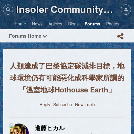
Insoler Community・Photos
Home
News
Articles
Blogs
Forums
Photos
Forums Home
人類達成了巴黎協定碳減排目標，地
球環境仍有可能​​惡化成科學家所謂的
「溫室地球Hothouse Earth」
Reply
Subscribe
New Topic
進藤ヒカル