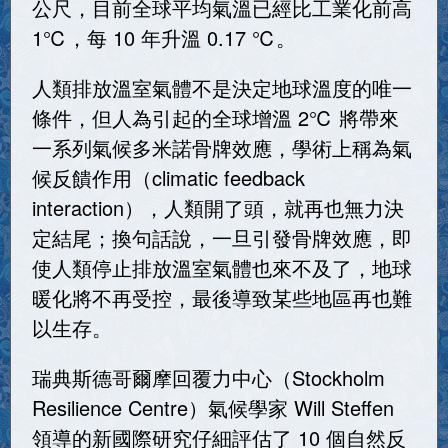
公尺，目前全球平均氣溫已經比工業化前高
1℃，每 10 年升溫 0.17 ℃。
人類排放溫室氣體不是決定地球溫度的唯一
條件，但人為引起的全球增溫 2℃ 將帶來
一系列氣候多米諾骨牌效應，學術上稱為氣
候反饋作用（climatic feedback
interaction），人類開了頭，就再也無力決
定結尾；換句話說，一旦引發骨牌效應，即
使人類停止排放溫室氣體也來不及了，地球
暖化將不再受控，最後導致某些地區再也難
以生存。
瑞典斯德哥爾摩回覆力中心（Stockholm
Resilience Centre）氣候學家 Will Steffen
領導的新國際研究仔細評估了 10 個自然反