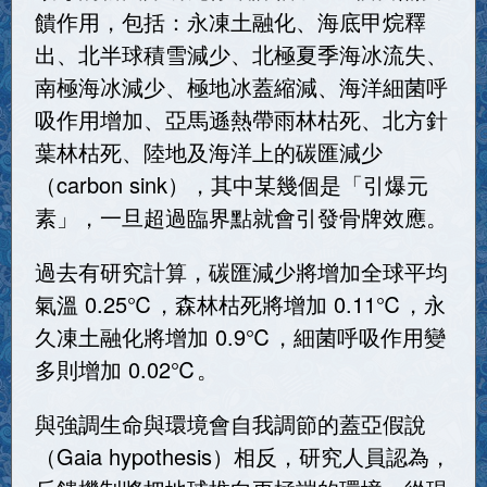
饋作用，包括：永凍土融化、海底甲烷釋
出、北半球積雪減少、北極夏季海冰流失、
南極海冰減少、極地冰蓋縮減、海洋細菌呼
吸作用增加、亞馬遜熱帶雨林枯死、北方針
葉林枯死、陸地及海洋上的碳匯減少
（carbon sink），其中某幾個是「引爆元
素」，一旦超過臨界點就會引發骨牌效應。
過去有研究計算，碳匯減少將增加全球平均
氣溫 0.25℃，森林枯死將增加 0.11℃，永
久凍土融化將增加 0.9℃，細菌呼吸作用變
多則增加 0.02℃。
與強調生命與環境會自我調節的蓋亞假說
（Gaia hypothesis）相反，研究人員認為，