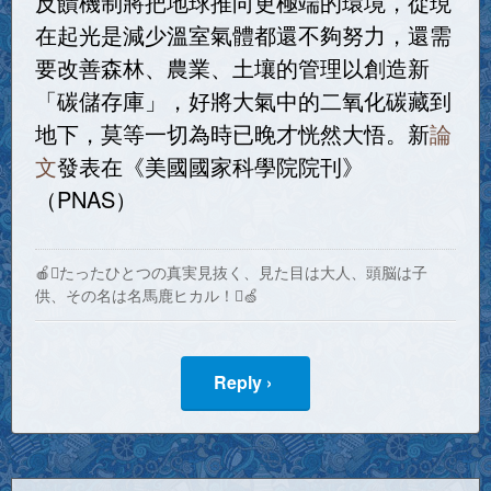
反饋機制將把地球推向更極端的環境，從現
在起光是減少溫室氣體都還不夠努力，還需
要改善森林、農業、土壤的管理以創造新
「碳儲存庫」，好將大氣中的二氧化碳藏到
地下，莫等一切為時已晚才恍然大悟。新
論
文
發表在《美國國家科學院院刊》
（PNAS）
🍎たったひとつの真実見抜く、見た目は大人、頭脳は子
供、その名は名馬鹿ヒカル！🍏
Reply ›