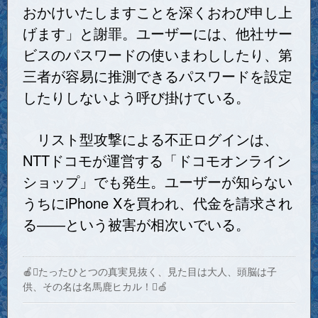
おかけいたしますことを深くおわび申し上
げます」と謝罪。ユーザーには、他社サー
ビスのパスワードの使いまわししたり、第
三者が容易に推測できるパスワードを設定
したりしないよう呼び掛けている。
リスト型攻撃
による不正ログインは、
NTTドコモが運営する「
ドコモオンライン
ショップ
」でも発生。ユーザーが知らない
うちにiPhone Xを買われ、代金を請求され
る――という被害が相次いでいる。
🍎たったひとつの真実見抜く、見た目は大人、頭脳は子
供、その名は名馬鹿ヒカル！🍏