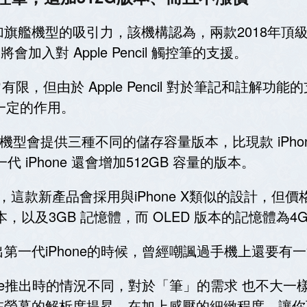
機型的吸引力，該機構認為，兩款2018年頂級 OLE
us)，將會加入對 Apple Pencil 觸控筆的支援。
寸非常有限，但由於 Apple Pencil 對於筆記和註解
發揮一定的作用。
OLED 機型會提供三種不同的儲存容量版本，比現款 iP
代 iPhone 還會增加512GB 容量的版本。
這款新產品會採用與iPhone X類似的設計，但價格更
版本，以及3GB 記憶體，而 OLED 版本的記憶體為4
第一代iPhone的時候，曾經嘲諷過手機上還要有
one推出時的情況不同，對於「筆」的需求 也不大
在螢幕的解析度提昇，在加上感壓的細緻程度，讓你