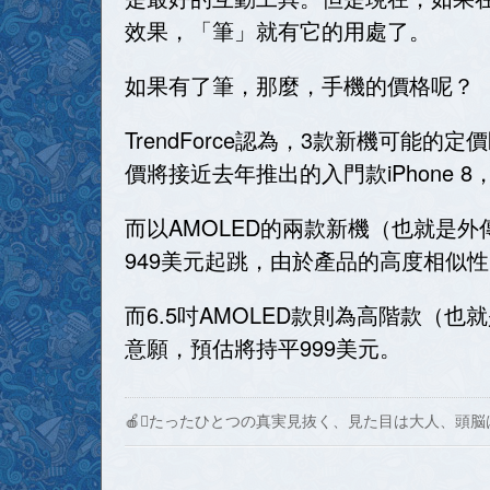
效果，「筆」就有它的用處了。
如果有了筆，那麼，手機的價格呢？
TrendForce認為，3款新機可能的
價將接近去年推出的入門款iPhone 8
而以AMOLED的兩款新機（也就是外傳的i
949美元起跳，由於產品的高度相似性，
而6.5吋AMOLED款則為高階款（也就是
意願，預估將持平999美元。
🍎たったひとつの真実見抜く、見た目は大人、頭脳