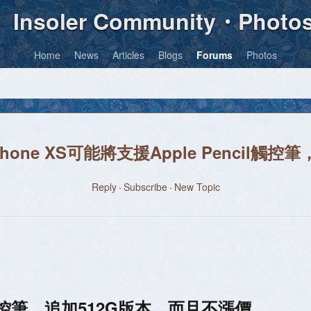
Insoler Community・Photo
Home
News
Articles
Blogs
Forums
Photos
one XS可能將支援Apple Pencil觸
Reply
Subscribe
New Topic
援觸控筆，追加512G版本、而且不漲價