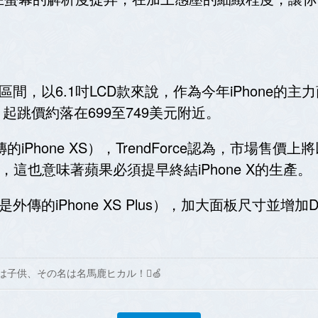
定價區間，以6.1吋LCD款來說，作為今年iPhone
，起跳價約落在699至749美元附近。
Phone XS），TrendForce認為，市場售價上將
這也意味著蘋果必須提早終結iPhone X的生產。
外傳的iPhone XS Plus），加大面板尺寸並增加
は子供、その名は名馬鹿ヒカル！🍏