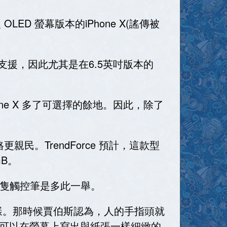
D 螢幕版本的iPhone X(謠傳被
功能的支援，因此尤其是在6.5英吋版本的
hone X 多了可選擇的餘地。因此，除了
親民。TrendForce 預計，這款型
GB。
一隻觸控筆是多此一舉。
一樣。那時候賈伯斯認為，人的手指頭就
可以在螢幕上寫出與紙張一樣細緻的