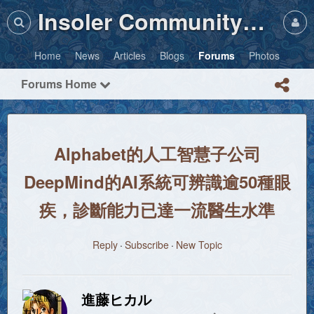
Insoler Community・Photos
Home
News
Articles
Blogs
Forums
Photos
Forums Home
Alphabet的人工智慧子公司
DeepMind的AI系統可辨識逾50種眼
疾，診斷能力已達一流醫生水準
Reply
Subscribe
New Topic
進藤ヒカル