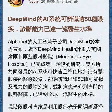
Quote
2018/08/15
0 likes
DeepMind的AI系統可辨識逾50種眼
疾，診斷能力已達一流醫生水準
Alphabet的人工智慧子公司DeepMind於本
周宣布，旗下DeepMind Health計畫與英國
摩爾菲爾茲眼科醫院（Moorfields Eye
Hospital）已完成第一階段的研究，雙方所
共同發展的AI系統可快速且準確地判讀有關
眼疾的醫療影像，能夠辨識出逾50種可能損
及視力的眼睛疾病，並將病患轉介到專門的
眼科醫院，已達到全球一流醫生的水準。
現階段眼科專家是利用眼部光學同調斷層掃