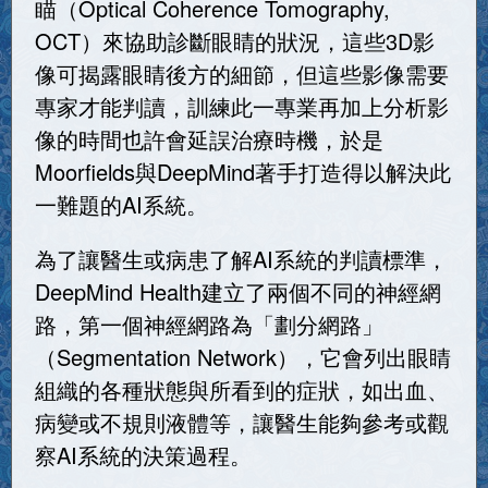
瞄（Optical Coherence Tomography,
OCT）來協助診斷眼睛的狀況，這些3D影
像可揭露眼睛後方的細節，但這些影像需要
專家才能判讀，訓練此一專業再加上分析影
像的時間也許會延誤治療時機，於是
Moorfields與DeepMind著手打造得以解決此
一難題的AI系統。
為了讓醫生或病患了解AI系統的判讀標準，
DeepMind Health建立了兩個不同的神經網
路，第一個神經網路為「劃分網路」
（Segmentation Network），它會列出眼睛
組織的各種狀態與所看到的症狀，如出血、
病變或不規則液體等，讓醫生能夠參考或觀
察AI系統的決策過程。