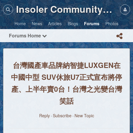
Insoler Community・Photos
Home
News
Articles
Blogs
Forums
Photos
Forums Home
台灣國產車品牌納智捷LUXGEN在
中國中型 SUV休旅U7正式宣布將停
產、上半年賣0台！台灣之光變台灣
笑話
Reply
Subscribe
New Topic