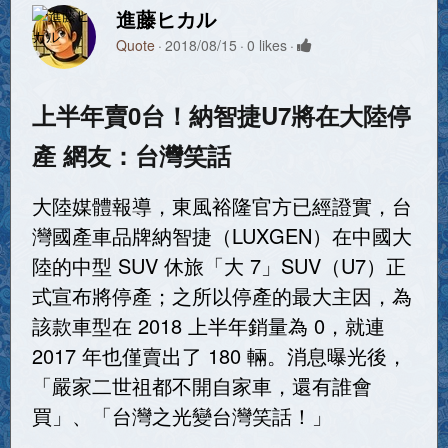
進藤ヒカル
Quote
2018/08/15
0 likes
上半年賣0台！納智捷U7將在大陸停
產 網友：台灣笑話
大陸媒體報導，東風裕隆官方已經證實，台
灣國產車品牌納智捷（LUXGEN）在中國大
陸的中型 SUV 休旅「大 7」SUV（U7）正
式宣布將停產；之所以停產的最大主因，為
該款車型在 2018 上半年銷量為 0，就連
2017 年也僅賣出了 180 輛。消息曝光後，
「嚴家二世祖都不開自家車，還有誰會
買」、「台灣之光變台灣笑話！」