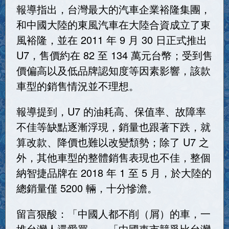
報導指出，台灣最大的汽車企業裕隆集團，
和中國大陸的東風汽車在大陸合資成立了東
風裕隆，並在 2011 年 9 月 30 日正式推出
U7，售價約在 82 至 134 萬元台幣；受到售
價偏高以及低品牌認知度等因素影響，該款
車型的銷售情況並不理想。
報導提到，U7 的油耗高、保值率、故障率
不佳等缺點逐漸浮現，銷量也跟著下跌，就
算改款、降價也難以改變頹勢；除了 U7 之
外，其他車型的整體銷售表現也不佳，整個
納智捷品牌在 2018 年 1 至 5 月，於大陸的
總銷量僅 5200 輛，十分慘澹。
留言狠酸：「中國人都不削（屑）的車，一
堆台灣人還愛買」、「中國車市競爭比台灣