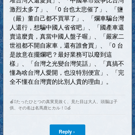
激烈太多了」、「0 台也太悲催了」、「鹽
（嚴）董自己都不買單了」、「爛車騙台灣
人還行，想騙中國人省省吧」、「國產車還
賣這麼貴，真當中國人盤子喔」、「嚴家二
世祖都不開自家車，還有誰會買」、「0 台
是故意在擺爛吧？最好業務可以廢到這
樣」、「台灣之光變台灣笑話」、「真搞不
懂為啥台灣人愛開，也沒特別便宜」、「完
全不懂在台灣賣的比別人貴的理由」。
🍎たったひとつの真実見抜く、見た目は大人、頭脳は子
供、その名は名馬鹿ヒカル！🍏
Reply ›