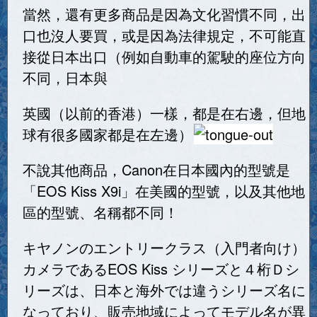
當然，還有更多商品是因為文化習慣不同，出
口也沒人要買，或是因為法律規定，不可能直
接從日本出口（例如自動車的駕駛的座位方向
不同，日本與
英國（以前的香港）一樣，都是在右邊，但地
球有很多國家都是在左邊）
不說其他商品，Canon在日本國內的型號是
「EOS Kiss X9i」在美國的型號，以及其他地
區的型號、名稱都不同！
キヤノンのエントリークラス（入門者向け）
カメラであるEOS Kiss シリーズと４桁Ｄシ
リーズは、日本と海外では違うシリーズ名に
なっており、販売地域によってモデル名が異