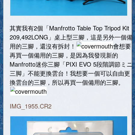
其實我有2個「Manfrotto Table Top Tripod Kit
209,492LONG」桌上型三腳，這是另外一個備
用的三腳，還沒有拆封！
會想要
再買一個備用的三腳，是因為我發現新的
Manfrotto迷你三腳「PIXI EVO 5段階調節ミニ
三脚」不能更換雲台！我想要一個可以自由更
換雲台的三腳，所以再買一個備用的三腳。
IMG_1955.CR2