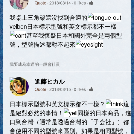
Quote
2018/08/14
0 likes
我桌上三角架還沒找到合適的
velbon日本標示型號和英文標示都不一樣
甚至我懷疑日本和國外完全是兩個型
號，型號描述都對不起來
我要成為幸運的一般會社員
進藤ヒカル
Quote
2018/08/15
0 likes
日本標示型號和英文標示都不一樣？
這
是絕對必然的事情！
同樣的日本商品，進
口到台灣（通常是透過台灣的「子会社」）都
會使用不同的型號來區別。如果是相同型號，