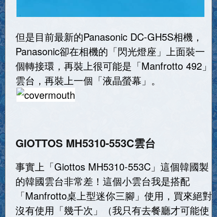
但是目前最新的Panasonic DC-GH5S相機，
Panasonic卻在相機的「閃光燈座」上面裝一
個轉接環，再裝上很可能是「Manfrotto 492」
雲台，再裝上一個「液晶螢幕」。
GIOTTOS MH5310-553C雲台
事實上「Giottos MH5310-553C」這個韓國製
的韓國雲台非常差！這個小雲台我是搭配
「Manfrotto桌上型迷你三腳」使用，買來絕對
沒有使用「幾千次」（我只有去餐廳才可能使