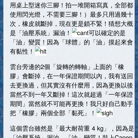
用桌上型迷你三腳！拍一堆開箱寫真，全部都
使用閃光燈，不需要三腳！）最多只用過幾十
次，橡皮就斷掉，現在更是鎖不緊！猜想大概
是「油壓系統」漏油！
可以確定的是
「油」變質！因為「球體」的「油」摸起來會
有黏性！
雲台旁邊的2個「旋轉的轉軸」上面的「橡
膠」會斷掉，在一年保證期間以內，我有送回
去更換過，但其實沒有什麼用，因為更換以後
當然不到一年又斷掉！這次就超過「一年保證
期間」當然就不可能再更換！我只好自己動手
把「橡膠」兩個全部「黏死」！
這個雲台雖然是「最大耐荷重 4 kg」，因為是
「油壓系統」漏油、「油」變質！裝上Canon