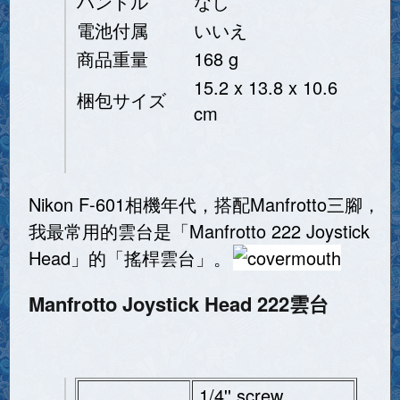
ハンドル
なし
電池付属
いいえ
商品重量
168 g
15.2 x 13.8 x 10.6
梱包サイズ
cm
Nikon F-601相機年代，搭配Manfrotto三腳，
我最常用的雲台是「Manfrotto 222 Joystick
Head」的「搖桿雲台」。
Manfrotto Joystick Head 222雲台
1/4'' screw