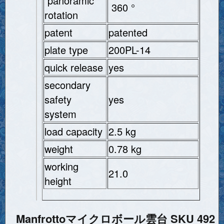
panoramic
360 °
rotation
patent
patented
plate type
200PL-14
quick release
yes
secondary
safety
yes
system
load capacity
2.5 kg
weight
0.78 kg
working
21.0
height
Manfrottoマイクロボール雲台 SKU 492