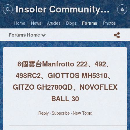
Insoler Community・Photos
Home
News
Articles
Blogs
Forums
Photos
Forums Home
6個雲台Manfrotto 222、492、
498RC2、GIOTTOS MH5310、
GITZO GH2780QD、NOVOFLEX
BALL 30
Reply
Subscribe
New Topic