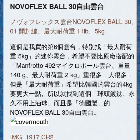
NOVOFLEX BALL 30自由雲台
ノヴォフレックス雲台NOVOFLEX BALL 30、
01 開封編、最大耐荷重 11lb、5kg
這個是我買的第6個雲台，特別找「最大耐荷
重 5kg」的迷你雲台，希望不要比原廠搭配的
「Manfrotto 492マイクロボール雲台、重量
140 g、最大耐荷重 2 kg」重很多，大很多，
但是「最大耐荷重」希望比韓國的雲台的4kg
要更大一點。所以就找到這個「球頭鍍鈦、永
久不用上油球」而且是「德國製」的
NOVOFLEX BALL 30自由雲台。
IMG_1917.CR2