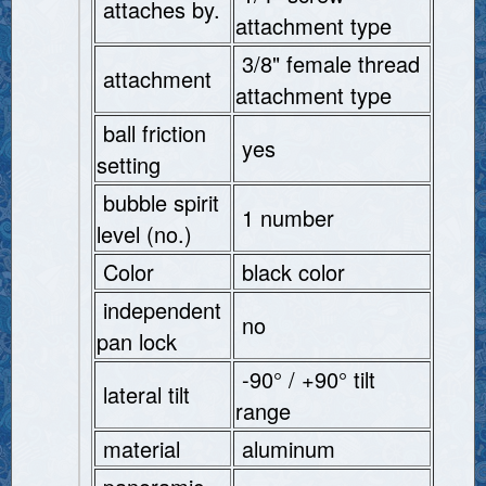
attaches by.
attachment type
3/8" female thread
attachment
attachment type
ball friction
yes
setting
bubble spirit
1 number
level (no.)
Color
black color
independent
no
pan lock
-90° / +90° tilt
lateral tilt
range
material
aluminum