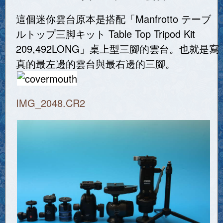
這個迷你雲台原本是搭配「Manfrotto テーブ
ルトップ三脚キット Table Top Tripod Kit
209,492LONG」桌上型三腳的雲台。也就是寫
真的最左邊的雲台與最右邊的三腳。
IMG_2048.CR2