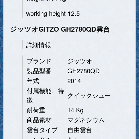
working height 12.5
ジッツオGITZO GH2780QD雲台
詳細情報
ブランド
ジッツオ
製品型番
GH2780QD
年式
2014
付属機能、特
クイックシュー
徴
耐荷重
14 Kg
商品素材
マグネシウム
雲台タイプ
自由雲台