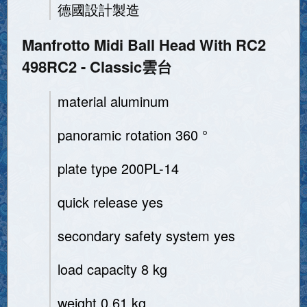
德國設計製造
Manfrotto Midi Ball Head With RC2
498RC2 - Classic雲台
material aluminum
panoramic rotation 360 °
plate type 200PL-14
quick release yes
secondary safety system yes
load capacity 8 kg
weight 0.61 kg