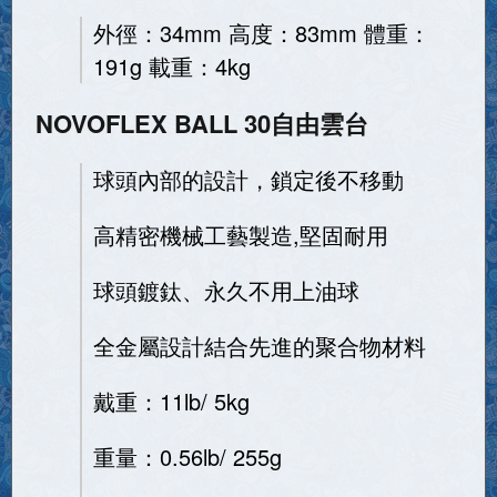
外徑：34mm 高度：83mm 體重：
191g 載重：4kg
NOVOFLEX BALL 30自由雲台
球頭內部的設計，鎖定後不移動
高精密機械工藝製造,堅固耐用
球頭鍍鈦、永久不用上油球
全金屬設計結合先進的聚合物材料
戴重：11lb/ 5kg
重量：0.56lb/ 255g