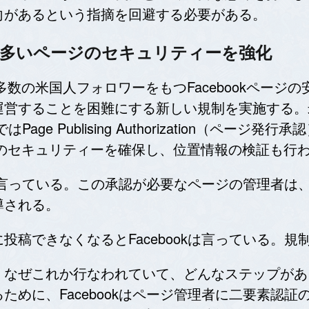
向があるという指摘を回避する必要がある。
ーの多いページのセキュリティーを強化
kは、多数の米国人フォロワーをもつFacebookペ
運営することを困難にする新しい規制を実施する。
Page Publising Authorization（ペ
トのセキュリティーを確保し、位置情報の検証も行
okは言っている。この承認が必要なページの管理者
導される。
投稿できなくなるとFacebookは言っている。
、なぜこれか行なわれていて、どんなステップがあ
ために、Facebookはページ管理者に二要素認