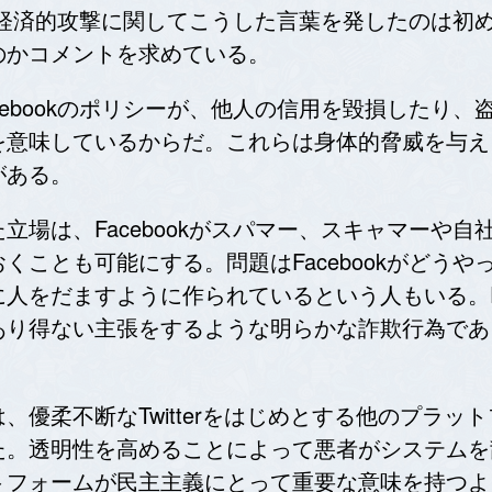
kが経済的攻撃に関してこうした言葉を発したのは初めて
のかコメントを求めている。
cebookのポリシーが、他人の信用を毀損したり
を意味しているからだ。これらは身体的脅威を与え
がある。
立場は、Facebookがスパマー、スキャマーや
くことも可能にする。問題はFacebookがどう
人をだますように作られているという人もいる。Fa
あり得ない主張をするような明らかな詐欺行為であ
、優柔不断なTwitterをはじめとする他のプラッ
た。透明性を高めることによって悪者がシステムを
トフォームが民主主義にとって重要な意味を持つよ