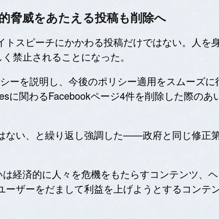
経済的脅威をあたえる投稿も削除へ
力やヘイトスピーチにかかわる投稿だけではない。人
しく禁止されることになった。
kはポリシーを説明し、今後のポリシー適用をスムーズ
x Jonesに関わるFacebookページ4件を削除し
政府ではない、と繰り返し強調した——政府と同じ修
いは経済的に人々を危機をもたらすコンテンツ、ヘ
ookユーザーをだまして利益を上げようとするコン