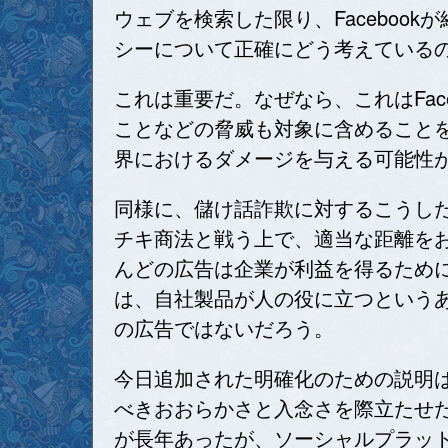
ウェブを検索した限り、Faceboo
シーについて正確にどう考えている
これは重要だ。なぜなら、これはFa
ことなどの脅威も対象に含めること
界におけるダメージを与える可能性
同様に、儲け話詐欺に対するこうした
チキ商法と戦う上で、適当な距離をお
んどの広告は企業が利益を得るために
は、自社製品が人の役に立つという
の広告ではないだろう。
今日追加された明確化のための説明は
べきおおらかさと入念さを際立たせ
が長年あったが、ソーシャルプラッ