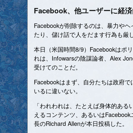
Facebook、他ユーザーに
Facebookが削除するのは、暴
たり、儲け話で人をだます行為も厳
本日（米国時間8/9）Faceboo
れは、Infowarsの陰謀論者、Ale
受けてのことだ。
Facebookはまず、自分たちは
いるに違いない。
「われわれは、たとえば身体的ある
えるコンテンツ、あるいはFaceb
長のRichard Allenが本日投稿した。