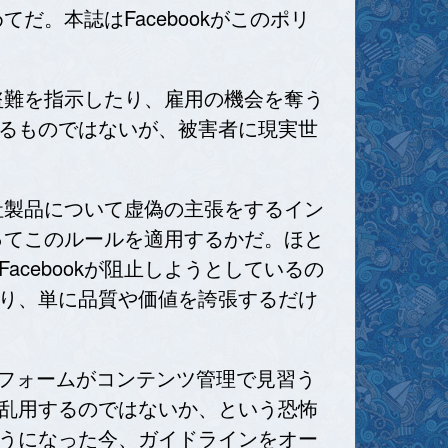
だ。本誌はFacebookがこのポリ
、盗難を指示したり、雇用の機会を奪う
るものではないが、被害者に現実世
自社製品について虚偽の主張をするイン
やってこのルールを適用するかだ。ほと
cebookが阻止しようとしているの
り、単に品質や価値を誇張するだけ
トフォームがコンテンツ管理で見習う
乱用するのではないか、という恐怖
うになった今、ガイドラインをオー