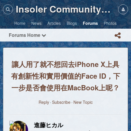
Insoler Community・Photos
Home
News
Articles
Blogs
Forums
Photos
Forums Home
讓人用了就不想回去iPhone X上具
有創新性和實用價值的Face ID，下
一步是否會使用在MacBook上呢？
Reply
Subscribe
New Topic
進藤ヒカル