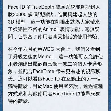
Face ID 的TrueDepth 鏡頭系統能夠記錄人
臉30000 多個識別點，進而構建起人臉的
3D 模型，這一功能在剛推出就為大家​​帶來
了娛樂性不俗的Animoji 表情功能，毫無疑
問，它豐富了使用者聊天對話的使用體驗。
在今年六月的WWDC 大會上，我們又看到
了升級之後的Memoji，這一功能可以允許使
用者創建出屬於自己獨一無二的個人卡通形
象，並配合FaceTime 帶來更有趣的視訊聊
天。這可以看做Face ID 在互動上的另一個
獨特體驗，對於Mac 使用者來說，透過這種
方式來和其他使用者FaceTime 也能帶來獨
特的體驗。