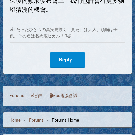
久後的蘋果發布會上，我們也許會有更多驗
證猜測的機會。
🍎たったひとつの真実見抜く、見た目は大人、頭脳は子
供、その名は名馬鹿ヒカル！🍏
Reply ›
Forums
›
🍎蘋果
›
🖥️Mac電腦會議
›
›
Home
Forums
Forums Home