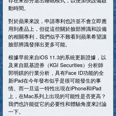
存在來部分退出睡眠模式，以便加快設備啟
動時間。
對於蘋果來說，申請專利也許並不會立即應
用到產品上，但從這些關於臉部辨識和設備
的相關專利，我們似乎不難看到蘋果希望讓
臉部辨識發揮出更多可能。
根據早前來自iOS 11.3的系統更新證據，以
及來自凱基證券（KGI Securities）分析師
郭明錤的行業分析，具有Face ID功能的全
新iPad在今年發布似乎是很可能發生的事
情。而一旦這一特性出現在iPhone和iPad
上，在Mac系列上出現的可能性是否更高？
我們也許能從它的必要性和體驗角度來討論
一下。