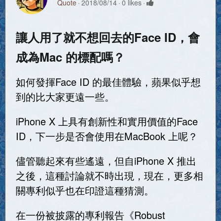
Quote
2018/08/14
0 likes
讓人用了就不想回去的Face ID，會
成為Mac 的標配嗎？
如何發揮Face ID 的最佳體驗，蘋果似乎想
到的比大家更遠一些。
iPhone X 上具有創新性和實用價值的Face
ID，下一步是否會使用在MacBook 上呢？
儘管聽起來有些遙遠，但自iPhone X 推出
之後，這種討論就不時出現，現在，更多相
關專利似乎也在印證這種猜測。
在一份被披露的專利報告《Robust