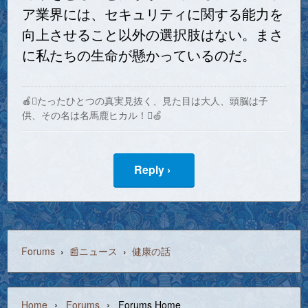
ア業界には、セキュリティに関する能力を
向上させること以外の選択肢はない。まさ
に私たちの生命が懸かっているのだ。
🍎たったひとつの真実見抜く、見た目は大人、頭脳は子
供、その名は名馬鹿ヒカル！🍏
Reply ›
Forums
›
📰ニュース
›
健康の話
›
›
Home
Forums
Forums Home