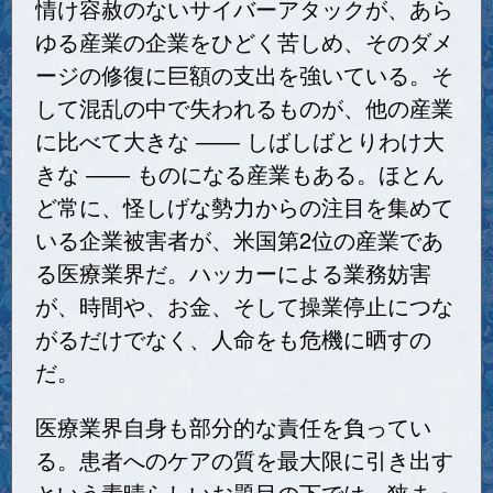
情け容赦のないサイバーアタックが、あら
ゆる産業の企業をひどく苦しめ、そのダメ
ージの修復に巨額の支出を強いている。そ
して混乱の中で失われるものが、他の産業
に比べて大きな ―― しばしばとりわけ大
きな ―― ものになる産業もある。ほとん
ど常に、怪しげな勢力からの注目を集めて
いる企業被害者が、米国第2位の産業であ
る医療業界だ。ハッカーによる業務妨害
が、時間や、お金、そして操業停止につな
がるだけでなく、人命をも危機に晒すの
だ。
医療業界自身も部分的な責任を負ってい
る。患者へのケアの質を最大限に引き出す
という素晴らしいお題目の下では、狭まっ