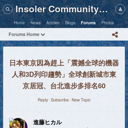
Insoler Community・Photos
Home
News
Articles
Blogs
Forums
Photos
Forums Home
日本東京因為趕上「震撼全球的機器
人和3D列印趨勢」全球創新城市東
京居冠、台北進步多排名60
Reply
Subscribe
New Topic
進藤ヒカル