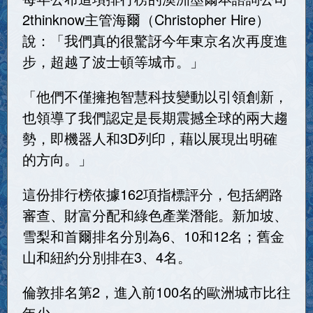
2thinknow主管海爾（Christopher Hire）
說：「我們真的很驚訝今年東京名次再度進
步，超越了波士頓等城市。」
「他們不僅擁抱智慧科技變動以引領創新，
也領導了我們認定是長期震撼全球的兩大趨
勢，即機器人和3D列印，藉以展現出明確
的方向。」
這份排行榜依據162項指標評分，包括網路
審查、財富分配和綠色產業潛能。新加坡、
雪梨和首爾排名分別為6、10和12名；舊金
山和紐約分別排在3、4名。
倫敦排名第2，進入前100名的歐洲城市比往
年少。