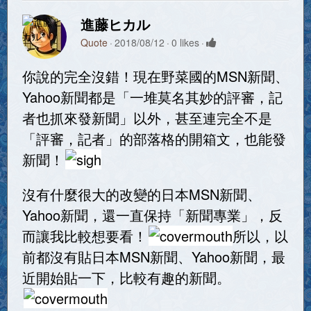
進藤ヒカル
Quote
2018/08/12
0 likes
你說的完全沒錯！現在野菜國的MSN新聞、
Yahoo新聞都是「一堆莫名其妙的評審，記
者也抓來發新聞」以外，甚至連完全不是
「評審，記者」的部落格的開箱文，也能發
新聞！
沒有什麼很大的改變的日本MSN新聞、
Yahoo新聞，還一直保持「新聞專業」，反
而讓我比較想要看！
所以，以
前都沒有貼日本MSN新聞、Yahoo新聞，最
近開始貼一下，比較有趣的新聞。