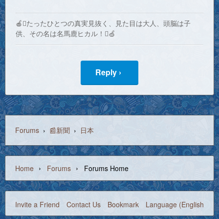
🍎たったひとつの真実見抜く、見た目は大人、頭脳は子
供、その名は名馬鹿ヒカル！🍏
Reply ›
Forums
›
📰新聞
›
日本
›
›
Home
Forums
Forums Home
Invite a Friend
Contact Us
Bookmark
Language (English)
©