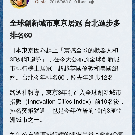
Quote
2018/08/12
0 likes
全球創新城市東京居冠 台北進步多
排名60
日本東京因為趕上「震撼全球的機器人和
3D列印趨勢」，在今天公布的全球創新城
市排行榜上居冠，超越英國倫敦和美國紐
約。台北今年排名60，較去年進步12名。
路透社報導，東京3年前進入全球創新城市
指數（Innovation Cities Index）前10名後，
排名突飛猛進，也是今年位居前10的3座亞
洲城市之一。
每年公布這項排行榜的澳洲墨爾本諮詢公司