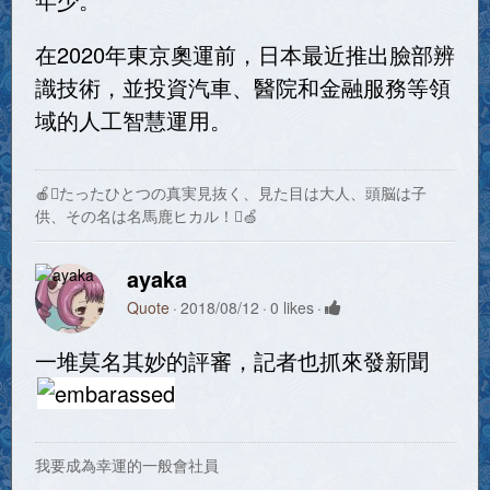
在2020年東京奧運前，日本最近推出臉部辨
識技術，並投資汽車、醫院和金融服務等領
域的人工智慧運用。
🍎たったひとつの真実見抜く、見た目は大人、頭脳は子
供、その名は名馬鹿ヒカル！🍏
ayaka
Quote
2018/08/12
0 likes
一堆莫名其妙的評審，記者也抓來發新聞
我要成為幸運的一般會社員