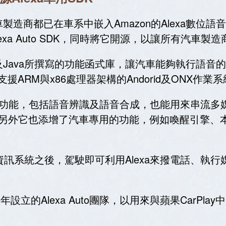
造商都已在車系中嵌入Amazon的Alexa數位
了Alexa Auto SDK，同時將它開源，以讓所有汽車
以C++及Java所撰寫的功能函式庫，讓汽車能夠執行語音
援ARM與x86處理器架構的Andorid及ONX作業
xa的各種核心功能，包括語音辨識及語音合成，也能用來串
kill，另外它也添增了汽車專用的功能，例如喚醒引
合到車載資訊系統之後，駕駛即可利用Alexa來撥電話
去年設立的Alexa Auto團隊，以用來與蘋果CarPlay中的S