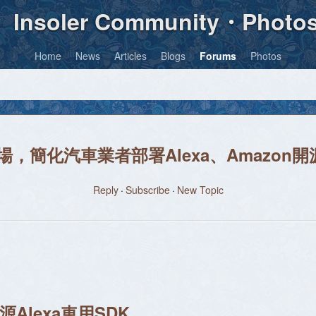
Insoler Community・Photo
Home
News
Articles
Blogs
Forums
Photos
，簡化汽車業者部署Alexa、Amazon開源A
Reply
Subscribe
New Topic
Alexa車用SDK