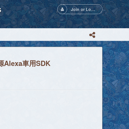
s
Join or Login
lexa車用SDK