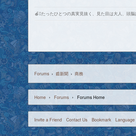
🍎たったひとつの真実見抜く、見た目は大人、頭脳
Forums
›
📰新聞
›
商務
›
›
Home
Forums
Forums Home
Invite a Friend
Contact Us
Bookmark
Language 