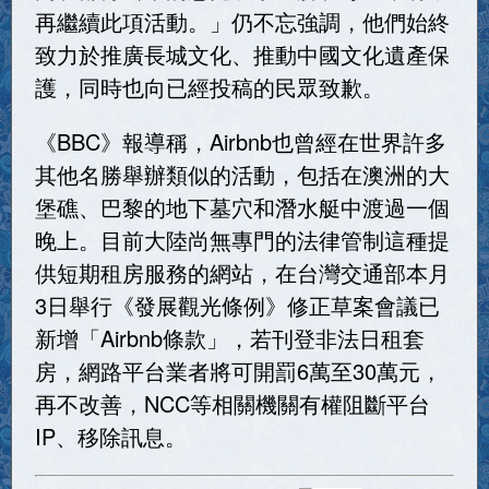
再繼續此項活動。」仍不忘強調，他們始終
致力於推廣長城文化、推動中國文化遺產保
護，同時也向已經投稿的民眾致歉。
《BBC》報導稱，Airbnb也曾經在世界許多
其他名勝舉辦類似的活動，包括在澳洲的大
堡礁、巴黎的地下墓穴和潛水艇中渡過一個
晚上。目前大陸尚無專門的法律管制這種提
供短期租房服務的網站，在台灣交通部本月
3日舉行《發展觀光條例》修正草案會議已
新增「Airbnb條款」，若刊登非法日租套
房，網路平台業者將可開罰6萬至30萬元，
再不改善，NCC等相關機關有權阻斷平台
IP、移除訊息。