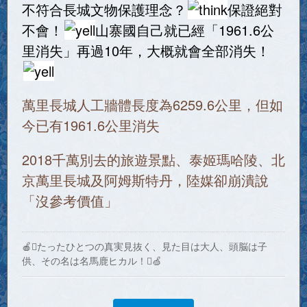
不符合長城文物保護理念？
保證絕對
不會！
山寨國自己就已經「1961.6公
里消失」再過10年，大概就會全部消失！
萬里長城人工牆體長度為6259.6公里，但如
今已有1961.6公里消失
2018千萬別去的旅遊景點、泰姬瑪哈陵、北
京萬里長城及阿姆斯特丹，陸媒卻崩潰說
「沒參考價值」
🍎たったひとつの真実見抜く、見た目は大人、頭脳は子
供、その名は名馬鹿ヒカル！🍏