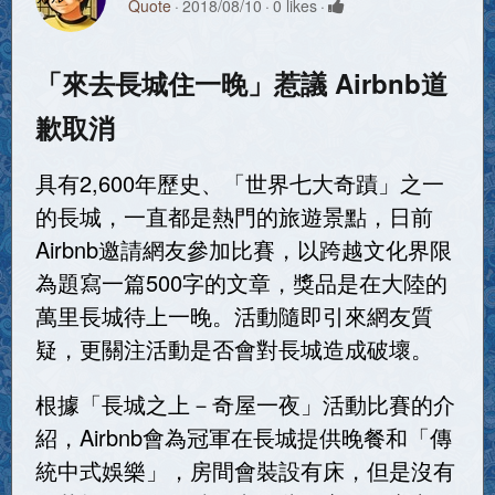
Quote
2018/08/10
0 likes
「來去長城住一晚」惹議 Airbnb道
歉取消
具有2,600年歷史、「世界七大奇蹟」之一
的長城，一直都是熱門的旅遊景點，日前
Airbnb邀請網友參加比賽，以跨越文化界限
為題寫一篇500字的文章，獎品是在大陸的
萬里長城待上一晚。活動隨即引來網友質
疑，更關注活動是否會對長城造成破壞。
根據「長城之上－奇屋一夜」活動比賽的介
紹，Airbnb會為冠軍在長城提供晚餐和「傳
統中式娛樂」，房間會裝設有床，但是沒有