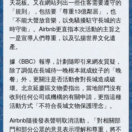
天花板。又在網站列出一些住客需要遵守的
「規則」，包括要「尊重13億鄰居」，也
「不能大聲放音樂，以免騷擾駐守長城的古
時守衛」。Airbnb更直指本次活動的主旨之
一是宣導人們尊重，以及弘揚世界文化遺
產。
據《BBC》報導，計劃隨即引來網友質疑，
除了調侃在長城待一晚根本就成蚊子的「晚
餐」外，更關注是否活動會對長城造成破
壞。北京延慶區文物委指出，當地部門沒有
收到任何公司或機構的有關申請，更指這種
活動方式「不符合長城文物保護理念」。
Airbnb隨後發表聲明取消活動，「對相關部
門和部分公眾的意見表示理解和尊重，將不