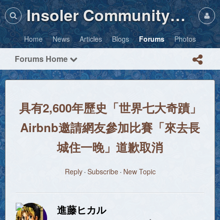
Insoler Community・Photos
Home
News
Articles
Blogs
Forums
Photos
Forums Home
具有2,600年歷史「世界七大奇蹟」
Airbnb邀請網友參加比賽「來去長
城住一晚」道歉取消
Reply
Subscribe
New Topic
進藤ヒカル