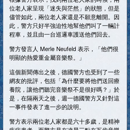
位老人家呈現「迷失與茫然」的狀態，但是
儘管如此，兩位老人家還是不願意離開。因
此，警方只好半強迫性地幫他們叫了一輛計
程車，並且由一台巡邏車護送他們回去。
警方發言人 Merle Neufeld 表示，「他們很
明顯的熱愛重金屬音樂祭。」
這個新聞傳出之後，德國警方也受到了一些
網友的批評，包括「為什麼要將他們送回療
養院，讓他們聽完音樂祭不是很好嗎？」於
是，在隔兩天之後，週一德國警方又針對這
一事件發表了進一步的說明。
警方表示兩位老人家都是六十多歲，是精神
疾病患者。而警方是在凌晨三點在瓦肯音樂