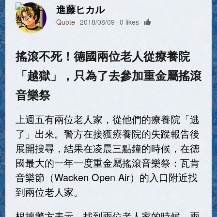
進藤ヒカル
Quote
2018/08/09
0 likes
搖滾不死！德國兩位老人從療養院
「越獄」，只為了去參加重金屬搖滾
音樂祭
上週五有兩位老人家，從他們的療養院「逃
了」出來。警方在接獲療養院的失蹤報告後
展開搜尋，結果在凌晨三點鐘的時候，在德
國最大的一年一度重金屬搖滾音樂祭：瓦肯
音樂節（Wacken Open Air）的入口附近找
到兩位老人家。
根據警方表示，找到兩位老人家的時候，兩