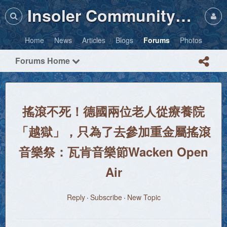
Insoler Community・Photos
Home
News
Articles
Blogs
Forums
Photos
Forums Home
搖滾不死！德國兩位老人從療養院
「越獄」，只為了去參加重金屬搖滾
音樂祭：瓦肯音樂節Wacken Open
Air
Reply
Subscribe
New Topic