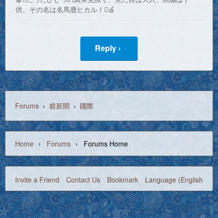
供、その名は名馬鹿ヒカル！🍏
Reply ›
Forums
›
📰新聞
›
國際
›
›
Home
Forums
Forums Home
Invite a Friend
Contact Us
Bookmark
Language (English)
©