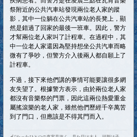
祭附近的公共汽車站發現兩位老人家的蹤
影，其中一位躺在公共汽車站的長凳上，顯
然是錯過了回家的最後一班車。因此，警方
才幫兩位老人家叫了計程車。在過程中，其
中一位老人家還因為堅持想坐公共汽車而略
微有了爭吵，但警方介入後兩人都自願上了
計程車。
不過，接下來他們講的事情可能要讓很多網
友失望了。根據警方表示，由於兩位老人家
都沒有音樂祭的門票，因此這兩位熱愛重金
屬搖滾樂的老人家，雖然他們歷經千辛萬苦
到了門口，但應該是不得其門而入。
🍎たったひとつの真実見抜く、見た目は大人、頭脳は子