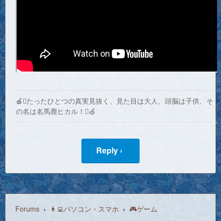
🍎たったひとつの真実見抜く、見た目は大人、頭脳は子供、そ
の名は名馬鹿ヒカル！🍏
Reply ›
Forums
›
👩‍💻パソコン・スマホ
›
🎮ゲーム