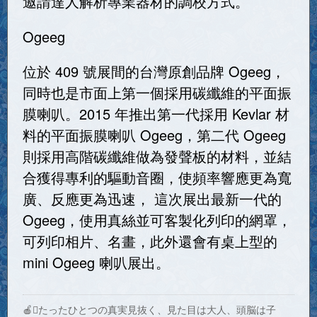
邀請達人解析專業器材的調校方式。
Ogeeg
位於 409 號展間的台灣原創品牌 Ogeeg，
同時也是市面上第一個採用碳纖維的平面振
膜喇叭。2015 年推出第一代採用 Kevlar 材
料的平面振膜喇叭 Ogeeg，第二代 Ogeeg
則採用高階碳纖維做為發聲板的材料，並結
合獲得專利的驅動音圈，使頻率響應更為寬
廣、反應更為迅速， 這次展出最新一代的
Ogeeg，使用真絲並可客製化列印的網罩，
可列印相片、名畫，此外還會有桌上型的
mini Ogeeg 喇叭展出。
🍎たったひとつの真実見抜く、見た目は大人、頭脳は子