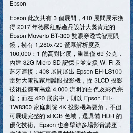
Epson
Epson 此次共有 3 個展間，410 展間展示獲
得 2017 年德國紅點產品設計大獎肯定的
Epson Moverio BT-300 雙眼穿透式智慧眼
鏡，擁有 1,280x720 螢幕解析度及
100,000：1 的高對比度，重量僅 69 公克，
內建 32G Micro SD 記憶卡並支援 Wi-Fi 及
藍牙連接；408 展間展出 Epson EH-LS100
雷射大電視家用護眼投影機，採 3LCD 投影
技術並擁有高達 4,000 流明的白色及彩色亮
度；而在 420 展房中，則以 Epson EH-
TW8300 家庭劇院 4K 投影機為要角，不但
可展現完整的 sRGB 色域，還具備 HDR 的
優化技術。Epson 也會舉辦多場影音講座，