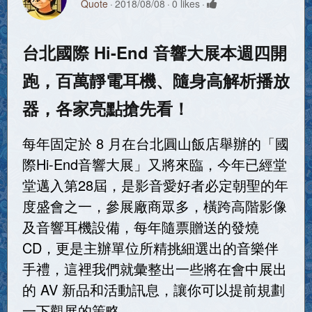
Quote
2018/08/08
0 likes
台北國際 Hi-End 音響大展本週四開
跑，百萬靜電耳機、隨身高解析播放
器，各家亮點搶先看！
每年固定於 8 月在台北圓山飯店舉辦的「國
際Hi-End音響大展」又將來臨，今年已經堂
堂邁入第28屆，是影音愛好者必定朝聖的年
度盛會之一，參展廠商眾多，橫跨高階影像
及音響耳機設備，每年隨票贈送的發燒
CD，更是主辦單位所精挑細選出的音樂伴
手禮，這裡我們就彙整出一些將在會中展出
的 AV 新品和活動訊息，讓你可以提前規劃
一下觀展的策略。