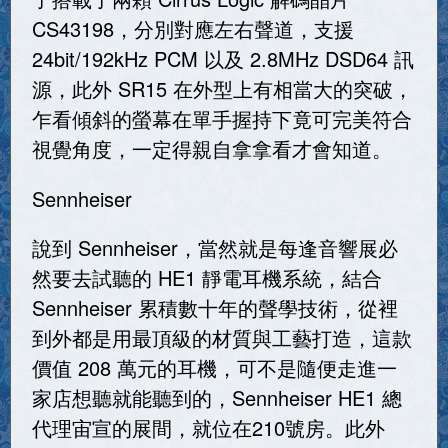
CS43198，分別對應左右聲道，支援
24bit/192kHz PCM 以及 2.8MHz DSD64 訊
源，此外 SR15 在外型上有相當大的突破，
乍看傾斜的螢幕在單手握持下竟可完美符合
視覺角度，一定得親自拿拿看才會知道。
Sennheiser
說到 Sennheiser，當然就是每逢音響展必
然要去試聽的 HE1 靜電耳機系統，結合
Sennheiser 累積數十年的聲學技術，從裡
到外都是用最頂級的材質與工藝打造，這款
價值 208 萬元的耳機，可不是隨便走進一
家店想聽就能聽到的，Sennheiser HE1 總
代理宙宣的展間，就位在210號房。此外