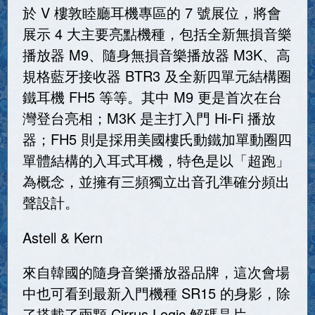
於 V 樓敦睦廳耳機專區的 7 號展位，將會
展示 4 大主要亮點機種，包括全新無損音樂
播放器 M9、隨身無損音樂播放器 M3K、高
規格藍牙接收器 BTR3 及全新四單元結構圈
鐵耳機 FH5 等等。其中 M9 更是首次在台
灣登台亮相；M3K 是主打入門 Hi-Fi 播放
器；FH5 則是採用美國樓氏動鐵加單動圈四
單體結構的入耳式耳機，特色是以「超跑」
為概念，並擁有三頻獨立出音孔準確分頻出
聲設計。
Astell & Kern
來自韓國的隨身音樂播放器品牌，這次會場
中也可看到最新入門機種 SR15 的身影，除
了搭載了兩顆 Cirrus Logic 解碼晶片