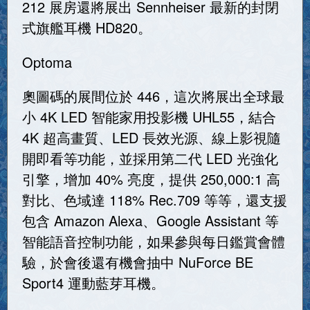
212 展房還將展出 Sennheiser 最新的封閉
式旗艦耳機 HD820。
Optoma
奧圖碼的展間位於 446，這次將展出全球最
小 4K LED 智能家用投影機 UHL55，結合
4K 超高畫質、LED 長效光源、線上影視隨
開即看等功能，並採用第二代 LED 光強化
引擎，增加 40% 亮度，提供 250,000:1 高
對比、色域達 118% Rec.709 等等，還支援
包含 Amazon Alexa、Google Assistant 等
智能語音控制功能，如果參與每日鑑賞會體
驗，於會後還有機會抽中 NuForce BE
Sport4 運動藍芽耳機。