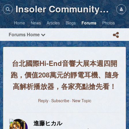
Insoler Community・Photos
Home
News
Articles
Blogs
Forums
Photos
Forums Home
台北國際Hi-End音響大展本週四開
跑，價值208萬元的靜電耳機、隨身
高解析播放器，各家亮點搶先看！
Reply
Subscribe
New Topic
進藤ヒカル