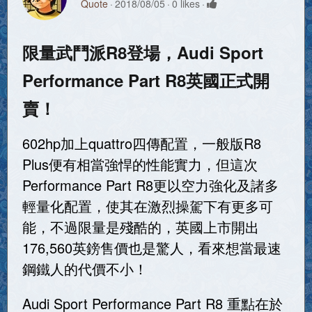
Quote
2018/08/05
0 likes
限量武鬥派R8登場，Audi Sport
Performance Part R8英國正式開
賣！
602hp加上quattro四傳配置，一般版R8
Plus便有相當強悍的性能實力，但這次
Performance Part R8更以空力強化及諸多
輕量化配置，使其在激烈操駕下有更多可
能，不過限量是殘酷的，英國上市開出
176,560英鎊售價也是驚人，看來想當最速
鋼鐵人的代價不小！
Audi Sport Performance Part R8 重點在於