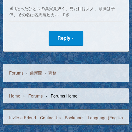
🍎たったひとつの真実見抜く、見た目は大人、頭脳は子
供、その名は名馬鹿ヒカル！🍏
Reply ›
Forums
›
📰新聞
›
商務
›
›
Home
Forums
Forums Home
Invite a Friend
Contact Us
Bookmark
Language (English)
©