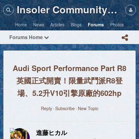
Insoler Community・Photos
Home
News
Articles
Blogs
Forums
Photos
Forums Home
Audi Sport Performance Part R8
英國正式開賣！限量武鬥派R8登
場、5.2升V10引擎原廠的602hp
Reply
Subscribe
New Topic
進藤ヒカル