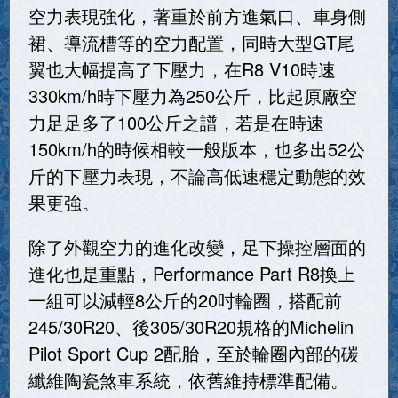
空力表現強化，著重於前方進氣口、車身側
裙、導流槽等的空力配置，同時大型GT尾
翼也大幅提高了下壓力，在R8 V10時速
330km/h時下壓力為250公斤，比起原廠空
力足足多了100公斤之譜，若是在時速
150km/h的時候相較一般版本，也多出52公
斤的下壓力表現，不論高低速穩定動態的效
果更強。
除了外觀空力的進化改變，足下操控層面的
進化也是重點，Performance Part R8換上
一組可以減輕8公斤的20吋輪圈，搭配前
245/30R20、後305/30R20規格的Michelin
Pilot Sport Cup 2配胎，至於輪圈內部的碳
纖維陶瓷煞車系統，依舊維持標準配備。