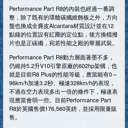
Performance Part R8的內裝也經過一番調
整，除了既有的環艙碳纖維飾板之外，方向
盤也換成全麂皮Alcantara材質設計並在12
點鐘的位置設有紅圈的定位點，後方換檔撥
片也是正碳纖，宛若性能之殿的華麗武裝。
Performance Part R8動力層面著墨不多，
仍維持5.2升V10引擎原廠的602hp架構，也
就是目前R8 Plus的性能等級，應當能有0～
96km/h加速3.2秒、極速328km/h的表現，
不過在空力表現多出一倍的條件下，極速表
現應當會弱一些。目前Performance Part
R8於英國售價176,560英鎊，並採用限量販
售。