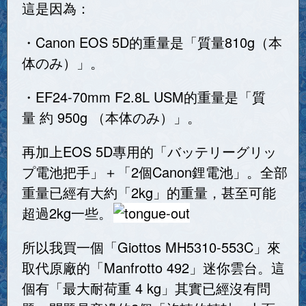
這是因為：
・Canon EOS 5D的重量是「質量810g（本
体のみ）」。
・EF24-70mm F2.8L USM的重量是「質
量 約 950g （本体のみ）」。
再加上EOS 5D專用的「バッテリーグリッ
プ電池把手」＋「2個Canon鋰電池」。全部
重量已經有大約「2kg」的重量，甚至可能
超過2kg一些。
所以我買一個「Giottos MH5310-553C」來
取代原廠的「Manfrotto 492」迷你雲台。這
個有「最大耐荷重 4 kg」其實已經沒有問