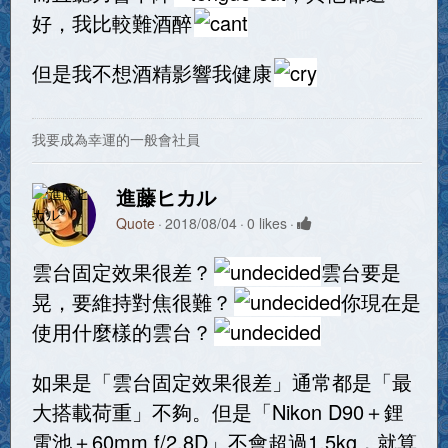
好，我比較難酒醉
但是我不想酒精影響我健康
我要成為幸運的一般會社員
進藤ヒカル
Quote
2018/08/04
0 likes
雲台固定效果很差？
雲台要是
晃，要維持對焦很難？
你現在是
使用什麼樣的雲台？
如果是「雲台固定效果很差」通常都是「最
大搭載荷重」不夠。但是「Nikon D90＋鋰
電池＋60mm f/2.8D」不會超過1.5kg，就算