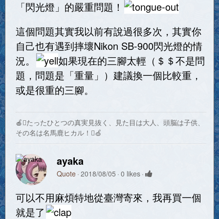
「閃光燈」的嚴重問題！
這個問題其實我以前有說過很多次，其實你
自己也有遇到摔壞Nikon SB-900閃光燈的情
況。
如果現在的三腳太輕（＄＄不是問
題，問題是「重量」）建議換一個比較重，
或是很重的三腳。
🍎たったひとつの真実見抜く、見た目は大人、頭脳は子供、
その名は名馬鹿ヒカル！🍏
ayaka
Quote
2018/08/05
0 likes
可以不用麻煩特地從臺灣寄來，我再買一個
就是了