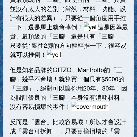
並沒有太大的差別（當然，材料、功能、設
計有很大的差異），只要從一個角度用手推
一下，還是馬上就會摔倒！
這是因為最
貴、最頂級的「三腳」還是只有「三腳」，
只要從1腳往2腳的方向輕輕推一下，很容易
就可以推倒！
但是知名品牌的GITZO、Manfrotto的「三
腳」幾乎不會壞！就算買一個只有$5000的
「三腳」，絕對可以讓你用20年、30年！因
為設計優良的「三腳」本身沒有消耗材料，
沒有容易損壞的零件！
反而是「雲台」比較容易壞！所以才會設計
成「雲台可拆卸」，只要更換損壞的「雲