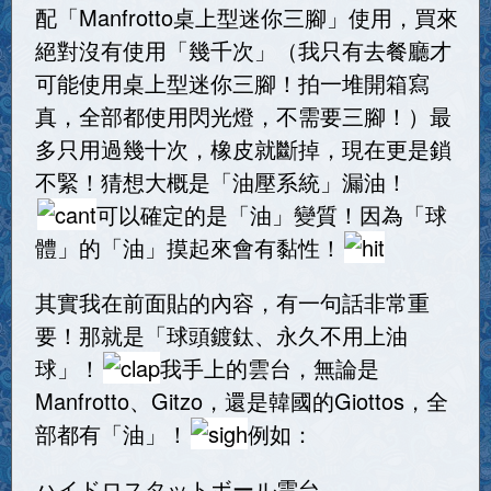
配「Manfrotto桌上型迷你三腳」使用，買來
絕對沒有使用「幾千次」（我只有去餐廳才
可能使用桌上型迷你三腳！拍一堆開箱寫
真，全部都使用閃光燈，不需要三腳！）最
多只用過幾十次，橡皮就斷掉，現在更是鎖
不緊！猜想大概是「油壓系統」漏油！
可以確定的是「油」變質！因為「球
體」的「油」摸起來會有黏性！
其實我在前面貼的內容，有一句話非常重
要！那就是「球頭鍍鈦、永久不用上油
球」！
我手上的雲台，無論是
Manfrotto、Gitzo，還是韓國的Giottos，全
部都有「油」！
例如：
ハイドロスタットボール雲台