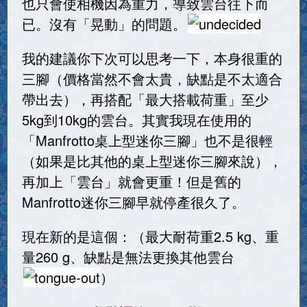
也只會使相機因為重力，導致雲台往下而
已。沒有「晃動」的問題。
我的建議你下次可以思考一下，本身很重的
三腳（價格當然不會太貴，缺點是不太適合
帶出去），再搭配「最大搭載荷重」至少
5kg到10kg的雲台。其實我現在使用的
「Manfrotto桌上型迷你三腳」也不是很輕
（如果是比其他的桌上型迷你三腳來說），
再加上「雲台」就會更重！但是舊的
Manfrotto迷你三腳早就停產很久了。
現在新的是這個：（最大耐荷重2.5 kg、重
量260 g、缺點是無法更換其他雲台
）