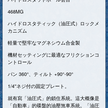
468MG
ハイドロスタティック（油圧式）ロックメ
カニズム
軽量で堅牢なマグネシウム合金製
機材セッティングに最適なフリクションコ
ントロール
パン 360°、ティルト +90°-90°
1/4''ネジ付の固定プレート。
就有寫「油圧式」的鎖住系統。這大概像是
「自動車」的碟盤的油壓煞車系統。「油圧