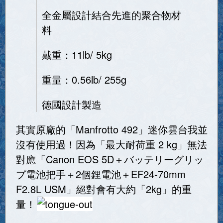
全金屬設計結合先進的聚合物材
料
戴重：11lb/ 5kg
重量：0.56lb/ 255g
德國設計製造
其實原廠的「Manfrotto 492」迷你雲台我並
沒有使用過！因為「最大耐荷重 2 kg」無法
對應「Canon EOS 5D＋バッテリーグリッ
プ電池把手＋2個鋰電池＋EF24-70mm
F2.8L USM」絕對會有大約「2kg」的重
量！