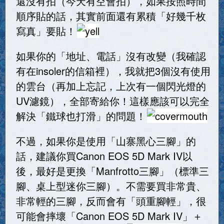
還沒有拍（今天有空會拍），如果按照時間
順序貼的話，其實前面還有累積「好幾千枚
寫真」要貼！
如果你的「地址、電話」沒有改變（我確認
有在insoler的信箱裡），我就把3個沒有使用
的雲台（再加上忘記，上次有一個閃光燈的
UV濾鏡），全部寄給你！這樣應該可以完全
解決「鐵球也打滑」的問題！
不過，如果你是使用「山寨黑心三腳」的
話，建議你買Canon EOS 5D Mark IV以
後，最好是更換「Manfrotto三腳」（標準三
腳、桌上型迷你三腳）。不需要買非常貴、
非常輕的三腳，反而會有「頭重腳輕」，很
可能會摔壞「Canon EOS 5D Mark IV」＋