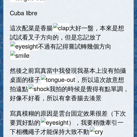
Cuba libre
這次配菜是香腸
大好一盤，本來是想
試試看叉子方向的，但是忘記放了
不過有記得嘗試轉幾個方向
然後之前寫真當中我發現我基本上沒有拍攝
桌面的樣子
，所以這次故意想
拍遠點
我拍的時候是覺得有點單調，
好像不好看，所以有拿香腸去湊景
寫真模糊的原因是雲台固定效果很差（下次
要買好點的
），我要稍微牽引一
下相機繩子才能保持大致不動