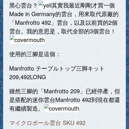
黑心雲台？
其實我最近剛剛才買一個
Made in Germany的雲台，用來取代原廠的
「Manfrotto 492」雲台，以及以前買的2個
雲台。我的意思是，取代全部的3個雲台！
使用的三腳是這個：
Manfrotto テーブルトップ三脚キット
209,492LONG
雖然三腳的「Manfrotto 209」已經停產，但
是搭配的迷你雲台Manfrotto 492到現在都還
有繼續製造。
マイクロボール雲台 SKU 492