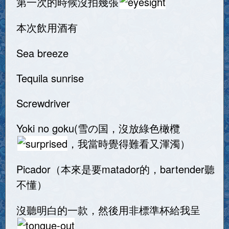
第一次的時候沒拍幾張
本次飲用酒有
Sea breeze
Tequila sunrise
Screwdriver
Yoki no goku(雪の国，沒放綠色橄欖
，我當時覺得難看又渾濁）
Picador（本來是要matador的，bartender聽
不懂）
沒聽明白的一款，然後用非標準杯給我呈