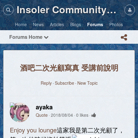
Insoler Community・Photos
Home
News
Articles
Blogs
Forums
Photos
Forums Home
酒吧二次光顧寫真 受講前說明
Reply
Subscribe
New Topic
ayaka
Quote
2018/08/04
0 likes
Enjoy you lounge
這家我是第二次光顧了，