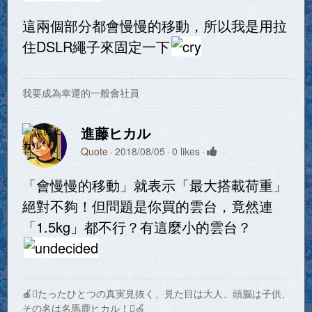
這兩個部分都會慢慢的移動，所以我是用拉
住DSLR繩子來固定一下
我要成為幸運的一般會社員
進藤ヒカル
Quote
2018/08/05
0 likes
「會慢慢的移動」就表示「最大搭載荷重」
絕對不夠！但問題是你買的雲台，竟然連
「1.5kg」都不行？有這麼小的雲台？
🍎たったひとつの真実見抜く、見た目は大人、頭脳は子供、
その名は名馬鹿ヒカル！🍏