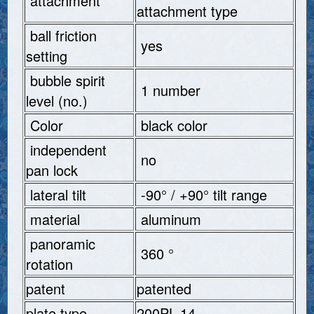
attachment
attachment type
ball friction
yes
setting
bubble spirit
1 number
level (no.)
Color
black color
independent
no
pan lock
lateral tilt
-90° / +90° tilt range
material
aluminum
panoramic
360 °
rotation
patent
patented
plate type
200PL-14