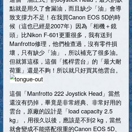
點就是用久了會漏油，而且缺少「油」會導
致支撐力不足！在我買Canon EOS 5D的時
候（這也已經是2007年）因為「相機＋鏡
頭」比Nikon F-601更重很多，我有送到
Manfrotto修理，他們檢查過，沒有零件損
壞，只有缺少「油」，所以補充了很多油。
但就算這樣，這個「搖桿雲台」的「最大耐
荷重」還是不夠！所以就只好買其他雲台。
這個「Manfrotto 222 Joystick Head」當然
還沒有扔掉，畢竟是非常經典、非常好用的
雲台，原廠的設計是「load capacity 2.5
kg」，用很久以後，應該是不到2 kg，當然
就會變成不能搭配很重的Canon EOS 5D、