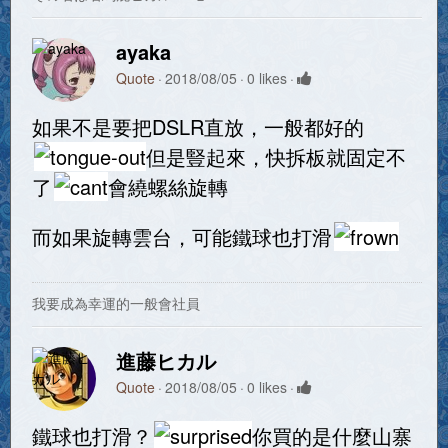
ayaka
Quote
2018/08/05
0 likes
如果不是要把DSLR直放，一般都好的
但是豎起來，快拆板就固定不
了
會繞螺絲旋轉
而如果旋轉雲台，可能鐵球也打滑
我要成為幸運的一般會社員
進藤ヒカル
Quote
2018/08/05
0 likes
鐵球也打滑？
你買的是什麼山寨