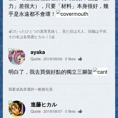
力」差很大），只要「材料」本身很好，幾
乎是永遠都不會壞！
🍎たったひとつの真実見抜く、見た目は大人、頭脳は子供、
その名は名馬鹿ヒカル！🍏
ayaka
Quote
2018/08/06
0 likes
明白了，我去買個好點的獨立三腳架
我要成為幸運的一般會社員
進藤ヒカル
Quote
2018/08/07
0 likes