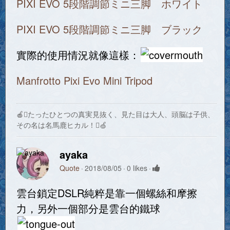
PIXI EVO 5段階調節ミニ三脚 ホワイト
PIXI EVO 5段階調節ミニ三脚 ブラック
實際的使用情況就像這樣：
Manfrotto Pixi Evo Mini Tripod
🍎たったひとつの真実見抜く、見た目は大人、頭脳は子供、
その名は名馬鹿ヒカル！🍏
ayaka
Quote
2018/08/05
0 likes
雲台鎖定DSLR純粹是靠一個螺絲和摩擦
力，另外一個部分是雲台的鐵球