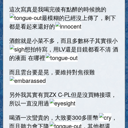
這次寫真是我喝完後有點醉的時候挑的
最模糊的已經沒上傳了，剩下
都是看起來還好的
酒館就是小菜不多，而且多數杯子其實很小
想拍特寫，用LV還是目鏡都看不清 酒
的液面 在哪裡
而且雲台要是晃，要維持對焦很難
另外我其實有買ZX C-PL但是沒買轉接環，
所以一直沒用過
喝酒一次蠻貴的，大致要300多匪幣
，
而且聽力會下降
，其他都還