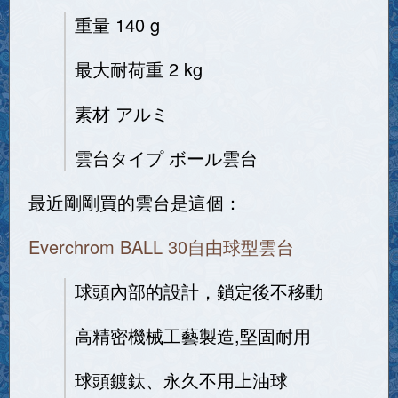
重量 140 g
最大耐荷重 2 kg
素材 アルミ
雲台タイプ ボール雲台
最近剛剛買的雲台是這個：
Everchrom BALL 30自由球型雲台
球頭內部的設計，鎖定後不移動
高精密機械工藝製造,堅固耐用
球頭鍍鈦、永久不用上油球