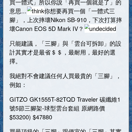
買一體式」所以你說「再買一個就是了」的
意思...
你想要再買一個「一體式三
腳」，上次摔壞Nikon SB-910，下次打算摔
壞Canon EOS 5D Mark IV？
只能建議，「三腳」與「雲台可拆卸」的設
計其實才是最省＄＄，最耐用，最好的選
擇。
我絕對不會建議任何人買最貴的「三腳」，
例如：
GITZO GK1555T-82TQD Traveler 碳纖維1
號5節三腳架-球型雲台套組 原網路價
$53200) $47880
買最頂級的「三腳」跟便宜的「三腳」其實