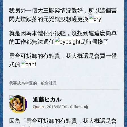
我另外一個大三腳架情況還好，所以這個害
閃光燈跌落的元兇就沒想過更換
就是因為本體很小很輕，沒想到連這麼簡單
的工作都無法適任
是時候換了
雲台可拆卸的有點貴，我大概還是會買一體
式的
我要成為幸運的一般會社員
進藤ヒカル
Quote
2018/08/06
0 likes
因為「雲台可拆卸的有點貴，我大概還是會