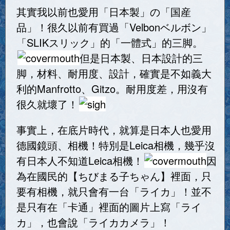
其實我以前也愛用「日本製」の「国産
品」！很久以前有買過「Velbonベルボン」
「SLIKスリック」的「一體式」的三脚。
但是日本製、日本設計的三
脚，材料、耐用度、設計，確實是不如義大
利的Manfrotto、Gitzo。耐用度差，用沒有
很久就壞了！
事實上，在底片時代，就算是日本人也愛用
德國鏡頭、相機！特別是Leica相機，幾乎沒
有日本人不知道Leica相機！
因
為在國民的【ちびまる子ちゃん】裡面，只
要有相機，就只會有一台「ライカ」！並不
是只有在「卡通」裡面的圖片上寫「ライ
カ」，也會說「ライカカメラ」！