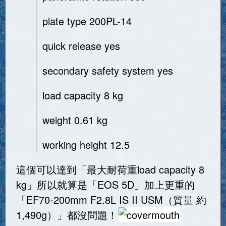
plate type 200PL-14
quick release yes
secondary safety system yes
load capacity 8 kg
weight 0.61 kg
working height 12.5
這個可以達到「最大耐荷重load capacity 8
kg」所以就算是「EOS 5D」加上更重的
「EF70-200mm F2.8L IS II USM（質量 約
1,490g）」都沒問題！