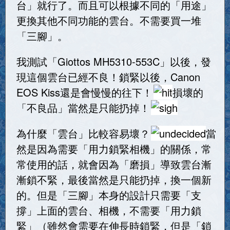
台」就行了。而且可以根據不同的「用途」
更換其他不同功能的雲台。不需要買一堆
「三腳」。
我測試「Giottos MH5310-553C」以後，發
現這個雲台已經不良！鎖緊以後，Canon
EOS Kiss還是會慢慢的往下！
損壞的
「不良品」當然是只能扔掉！
為什麼「雲台」比較容易壞？
當
然是因為需要「用力鎖緊相機」的關係，常
常使用的話，就會因為「磨損」導致雲台漸
漸鎖不緊，最後當然是只能扔掉，換一個新
的。但是「三腳」本身的設計只需要「支
撐」上面的雲台、相機，不需要「用力鎖
緊」（雖然會需要在伸長時鎖緊，但是「鎖