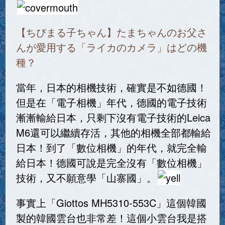
【ちびまる子ちゃん】たまちゃんのお父さ
んが愛用する「ライカのカメラ」はどの機
種？
當年，日本的相機技術，確實是不如德國！
但是在「電子相機」年代，德國的電子技術
漸漸輸給日本，只剩下沒有電子技術的Leica
M6還可以繼續存活，其他的相機全部都輸給
日本！到了「數位相機」的年代，就完全輸
給日本！德國可說是完全沒有「數位相機」
技術，又不願意學「山寨國」。
事實上「Giottos MH5310-553C」這個韓國
製的韓國雲台也非常差！這個小雲台我是搭