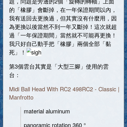
題，問題是旁邊的2個「旋轉的轉軸」上面
的「橡膠」會斷掉，在一年保證期間以內，
我有送回去更換過，但其實沒有什麼用，因
為更換以後當然不到一年又斷掉！這次就超
過「一年保證期間」當然就不可能再更換！
我只好自己動手把「橡膠」兩個全部「黏
死」！
第3個雲台其實是「大型三腳」使用的雲
台：
Midi Ball Head With RC2 498RC2 - Classic |
Manfrotto
material aluminum
panoramic rotation 360 °