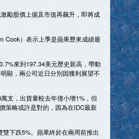
也激勵股價上揚及市值再飆升，即將成
m Cook）表示上季是蘋果歷來成績最
%來到197.34美元歷史新高，帶動
為明顯，兩公司近日分別因獲利展望不
130萬支，出貨量較去年僅小增1%，但
e高價策略或許是對的，因為在IDC最新
也雙雙下跌5%。蘋果終於在兩周前推出