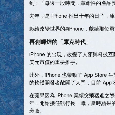
到：「每過一段時間，革命性的產品
去年，是 iPhone 推出十年的日子
獻給改變世界的#iPhone，獻給那位
再創輝煌的「庫克時代」
iPhone 的出現，改變了人類與科
美元市值的重要推手。
此外，iPhone 也帶動了 App Sto
的軟體開發者敞開了大門，目前 App S
在蘋果因為 iPhone 業績突飛猛進之
年，開始接任執行長一職，當時蘋果的
衰敗。