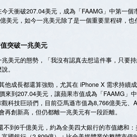
天衝破207.04美元，成為「FAAMG」中第一
500億美元，如今一兆美元除了是一個重要里程碑，
果市值突破一兆美元
一兆美元的態勢，「我沒有認真去想這件事，只要持
麼說。
其他成長都還算強勁，尤其在 iPhone X 需求
來到207.04美元，讓蘋果市值成為「FAAMG」
技巨頭們，目前亞馬遜市值為8,766億美元、Alpha
有機會再創新高，但仍都離一兆美元有一段距離。
 還不到6千億美元，約為全美四大銀行的市值總和：美
、富國銀行（2,809億）；比全美媒體業的整體市值9,5