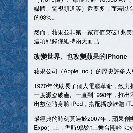
媒體、電視頻道等）還要多；而若以台
的93%。
然而，蘋果並非第一家市值突破1兆美
這項紀錄僅維持兩天而已。
改變世界、也改變蘋果的iPhone
蘋果公司（Apple Inc.）的歷史許
1970年代助長了個人電腦革命，致
一度瀕臨破產。一直到1998年，推出彩
出數位隨身聽 iPod，搭配播放軟體 
最經典的時刻莫過於2007年，蘋果創辦人史蒂夫
Expo）上，準時9點站上舞台開始 k