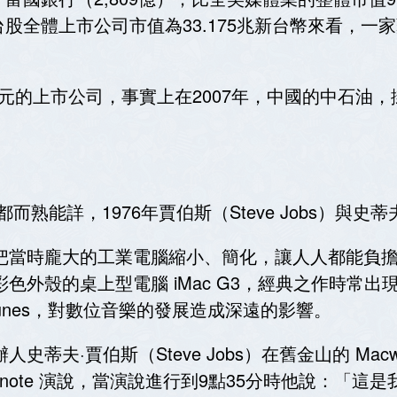
股全體上市公司市值為33.175兆新台幣來看，一
元的上市公司，事實上在2007年，中國的中石油，
多人都而熟能詳，1976年賈伯斯（Steve Jobs）
力把當時龐大的工業電腦縮小、簡化，讓人人都能負擔
色外殼的桌上型電腦 iMac G3，經典之作時常出
iTunes，對數位音樂的發展造成深遠的影響。
·賈伯斯（Steve Jobs）在舊金山的 Macworld 大
eynote 演說，當演說進行到9點35分時他說：「