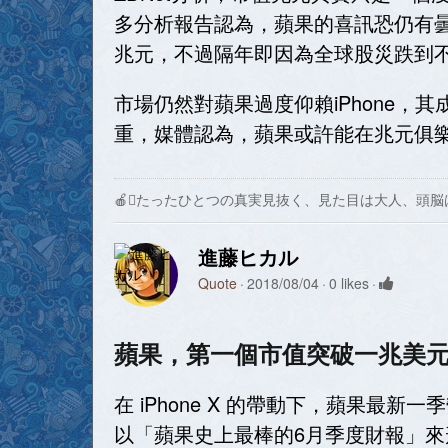
多分析報告認為，蘋果的喜訊恐仍有曇
兆元，不過隔年即因為全球股災跌到不
市場仍然對蘋果過度仰賴iPhone，
重，媒體認為，蘋果或許能在兆元俱
🍎たったひとつの真実見抜く、見た目は大人、頭脳
進藤ヒカル
Quote
2018/08/04
0 likes
蘋果，第一個市值突破一兆美
在 iPhone X 的帶動下，蘋果最新
以「蘋果史上最棒的6月季度財報」來