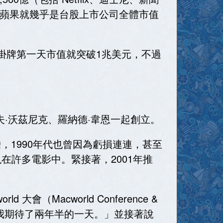
家蘋果就幾乎是台股上市公司全體市值
掛牌第一天市值就突破1兆美元，不過
與史蒂夫·沃茲尼克、羅納德·韋恩一起創立。
，1990年代也曾因為虧損連連，甚至
現在許多電影中。緊接著，2001年推
會（Macworld Conference &
這是我期待了兩年半的一天。」並接著說