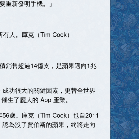
要重新發明手機。」
人。庫克（Tim Cook）
累積銷售超過14億支，是蘋果邁向1兆
Phone 成功很大的關鍵因素，更替全世界
，催生了龐大的 App 產業。
歲。庫克（Tim Cook）也自2011
克，認為沒了賈伯斯的蘋果，終將走向