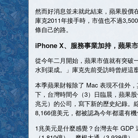
然而好消息並未就此結束，蘋果股價在今
庫克2011年接手時，市值也不過3,
條自己的路。
iPhone X、服務事業加持，蘋
從今年二月開始，蘋果市值就有突破
水到渠成。」庫克先前受訪時曾經這
本季蘋果財報除了 Mac 表現不佳外，
下，台灣時間今（3）日臨晨，蘋果股價
兆元）的公司，寫下新的歷史紀錄。綜觀科
8,166億美元，都被認為今年都還
1兆美元是什麼感覺？台灣去年 GDP
（1,810億）、摩根大通（3,938億）