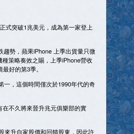
值正式突破1兆美元，成為第一家登上
勢，蘋果iPhone 上季出貨量只微
機種策略奏效之賜，上季iPhone營收
成績最好的第3季。
第一，這個時間僅次於1990年代的奇
也都有在不久將來晉升兆元俱樂部的實
藏股來升自家股價和回饋股東，因此許