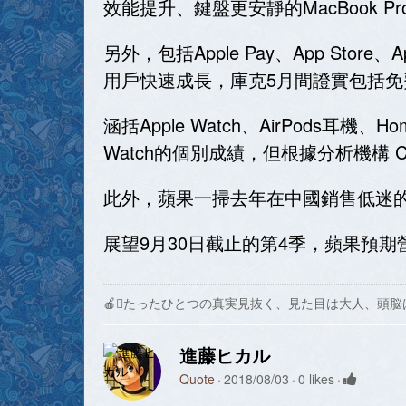
效能提升、鍵盤更安靜的MacBook P
另外，包括Apple Pay、App Store、
用戶快速成長，庫克5月間證實包括免費
涵括Apple Watch、AirPods
Watch的個別成績，但根據分析機構 Ca
此外，蘋果一掃去年在中國銷售低迷的
展望9月30日截止的第4季，蘋果預期營
🍎たったひとつの真実見抜く、見た目は大人、頭脳
進藤ヒカル
Quote
2018/08/03
0 likes