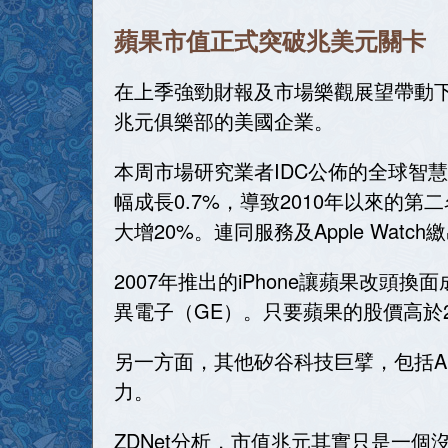
蘋果市值正式突破兆美元關卡
在上季強勁財報及市場樂觀展望帶動下
兆元俱樂部的美國企業。
本周市場研究業者IDC公佈的全球智慧
幅成長0.7%，導致2010年以來的第
大增20%。連同服務及Apple Wa
2007年推出的iPhone讓蘋果改
異電子（GE）。只要蘋果的股價高於2
另一方面，其他矽谷科技巨擘，包括Al
力。
ZDNet分析，市值兆元其實只是一