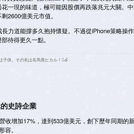
花一現的味道，極可能因股價再跌落兆元大關。中國
剩2600億美元市值。
其成長力道能撐多久抱持懷疑。不過從iPhone策略
樂部待得更久一點。
は子供、その名は名馬鹿ヒカル！🍏
元的史詩企業
一季營收增加17%，達到533億美元，創下歷年同期的新
形容。