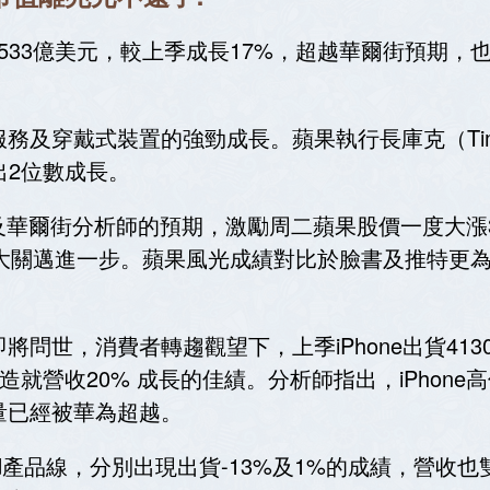
533億美元，較上季成長17%，超越華爾街預期，
、服務及穿戴式裝置的強勁成長。蘋果執行長庫克（Ti
出2位數成長。
爾街分析師的預期，激勵周二蘋果股價一度大漲3.7
的大關邁進一步。蘋果風光成績對比於臉書及推特更
。
即將問世，消費者轉趨觀望下，上季iPhone出貨4
，卻造就營收20% 成長的佳績。分析師指出，iPhon
貨量已經被華為超越。
ad產品線，分別出現出貨-13%及1%的成績，營收