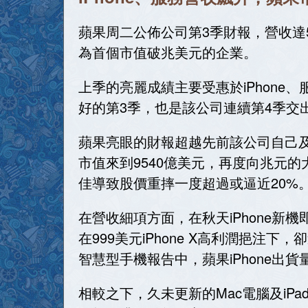
蘋果周二公佈公司第3季財報，營收達
為首個市值破兆美元的企業。
上季的亮麗成績主要受惠於iPhone
好的第3季，也是該公司連續第4季交
蘋果亮眼的財報超越先前該公司自己及華
市值來到9540億美元，再度向兆元
佳導致股價重摔一度超過或逼近20%
在營收細項方面，在秋天iPhone新機
在999美元iPhone X高利潤挹注下
智慧型手機報告中，蘋果iPhone出
相較之下，久未更新的Mac電腦及iP