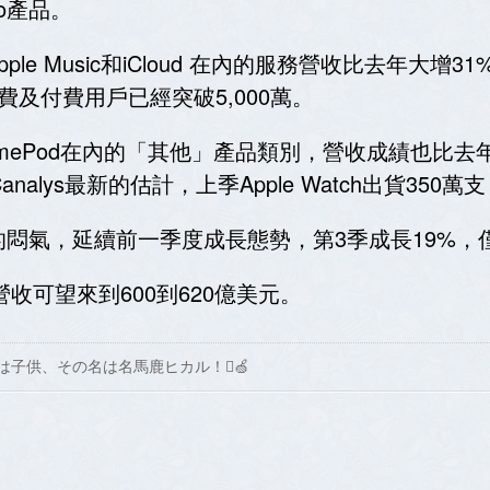
ro產品。
Apple Music和iCloud 在內的服務營收比去年大增31
及付費用戶已經突破5,000萬。
耳機、HomePod在內的「其他」產品類別，營收成績也比
nalys最新的估計，上季Apple Watch出貨350
悶氣，延續前一季度成長態勢，第3季成長19%，僅
收可望來到600到620億美元。
は子供、その名は名馬鹿ヒカル！🍏