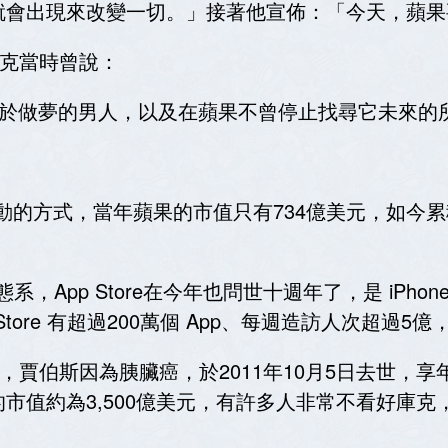
就會出現來改變一切。」接著他宣佈：「今天，蘋果
，庫克當時曾說：
勇於做夢的男人，以及在蘋果不曾停止找尋它未來的所有
技互動的方式，當年蘋果的市值只有734億美元，如今
re 生態系，App Store在今年也問世十週年了，是 i
tore 有超過200萬個 App、每週造訪人次超過5億
際，賈伯斯因為胰臟癌，於2011年10月5日去世，享年56
市值約為3,500億美元，有許多人非常不看好庫