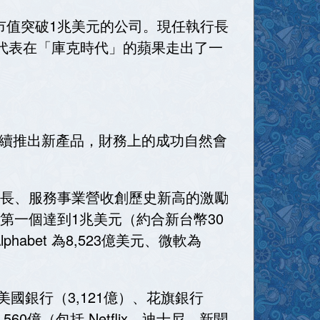
個市值突破1兆美元的公司。現任執行長
也代表在「庫克時代」的蘋果走出了一
續推出新產品，財務上的成功自然會
持續成長、服務事業營收創歷史新高的激勵
中第一個達到1兆美元（約合新台幣30
bet 為8,523億美元、微軟為
國銀行（3,121億）、花旗銀行
60億（包括 Netflix、迪士尼、新聞