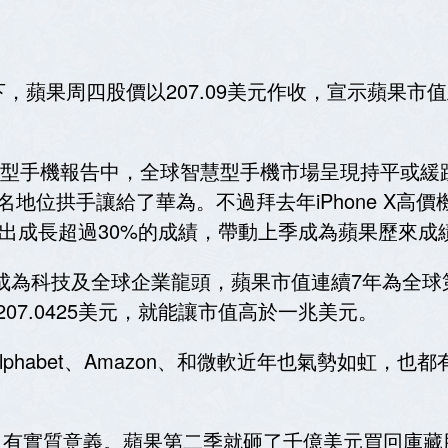
，蘋果周四股價以207.09美元作收，宣示蘋果市
型手機報告中，全球智慧型手機市場呈現持平或緩跌趨
二名地位拱手讓給了華為。不過拜去年iPhone X高價
tch繳出成長超過30%的成績，帶動上季成為蘋果歷來
頭換面成為科技及全球企業龍頭，蘋果市值連續7年為全球
07.0425美元，就能讓市值高於一兆美元。
phabet、Amazon、和微軟近年也氣勢如虹，
個沒有實質意義。蘋果第二季就砸了千億美元買回庫