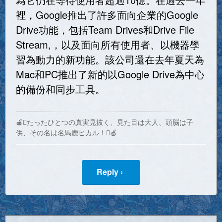
裡，Google推出了許多面向企業的Google
Drive功能，包括Team Drives和Drive File
Stream,，以及面向所有使用者、以機器學
習為動力的新功能。該公司還在去年夏天為
Mac和PC推出了新的以Google Drive為中心
的備份和同步工具。
🍎たったひとつの真実見抜く、見た目は大人、頭脳は子
供、その名は名馬鹿ヒカル！🍏
Reply ›