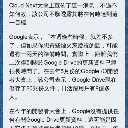
Cloud Next大會上宣佈了這一消息，不過不
知何故，該公司不願透露其將在何時達到這
一目標。
Google表示，「本週晚些時候」就差不多
了，但如果你想買些煙火來慶祝的話，可能
還有一兩天的準備時間。實際上，距離我們
上次得到關於Google Drive的更新資料已經
很長時間了。在去年5月份的GoogleI/O開發
者大會上，該公司表示，Google Drive現在
儲存了20兆份文件，日活躍用戶有8億多
人。
在今年的開發者大會上，Google沒有提供任
何有關Google Drive更新資料，這可能是因
為它仍在等待使用者超過10億。在過去一年