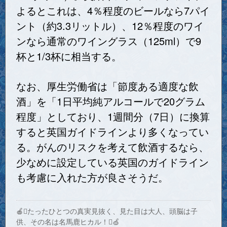
よるとこれは、4％程度のビールなら7パイ
ント（約3.3リットル）、12％程度のワイ
ンなら通常のワイングラス（125ml）で9
杯と1/3杯に相当する。
なお、厚生労働省は「節度ある適度な飲
酒」を「1日平均純アルコールで20グラム
程度」としており、1週間分（7日）に換算
すると英国ガイドラインより多くなってい
る。がんのリスクを考えて飲酒するなら、
少なめに設定している英国のガイドライン
も考慮に入れた方が良さそうだ。
🍎たったひとつの真実見抜く、見た目は大人、頭脳は子
供、その名は名馬鹿ヒカル！🍏