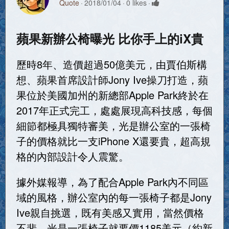
Quote
2018/01/04
0 likes
蘋果新辦公椅曝光 比你手上的iX貴
歷時8年、造價超過50億美元，由賈伯斯構
想、蘋果首席設計師Jony Ive操刀打造，蘋
果位於美國加州的新總部Apple Park終於在
2017年正式完工，處處展現高科技感，每個
細節都極具獨特審美，光是辦公室的一張椅
子的價格就比一支iPhone X還要貴，超高規
格的內部設計令人震驚。
據外媒報導，為了配合Apple Park內不同區
域的風格，辦公室內的每一張椅子都是Jony
Ive親自挑選，既有美感又實用，當然價格
不斐，光是一張椅子就要價1185美元（約新