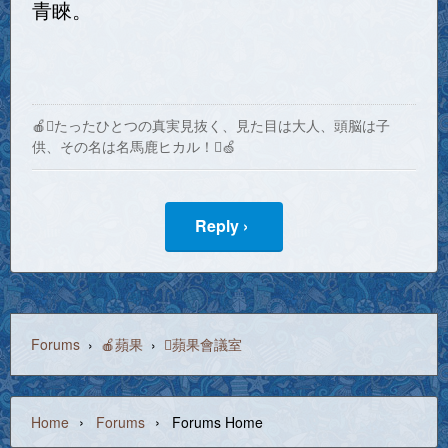
青睞。
🍎たったひとつの真実見抜く、見た目は大人、頭脳は子
供、その名は名馬鹿ヒカル！🍏
Reply ›
Forums
›
🍎蘋果
›
蘋果會議室
›
›
Home
Forums
Forums Home