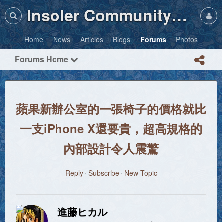
Insoler Community・Photos
Home
News
Articles
Blogs
Forums
Photos
Forums Home
蘋果新辦公室的一張椅子的價格就比
一支iPhone X還要貴，超高規格的
內部設計令人震驚
Reply
Subscribe
New Topic
進藤ヒカル