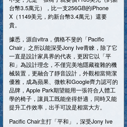
台幣3.5萬元），比一支256GB的iPhone
X（1149美元，約新台幣3.4萬元）還要
貴。
據悉，源自vitra，價格不斐的「Pacific
Chair」之所以能深受Jony Ive青睞，除了它
一直是設計家具界的代表，更因它以「平
和」為設計理念，不僅完美地隱藏複雜的機
械裝置，更融合了靜音設計，外觀相當簡潔
優雅，成為蘋果、微軟和Google齊力認可的
品牌，Apple Park期望能用一張符合人體工
學的椅子，讓員工既能坐得舒適，同時又能
提升工作效率，出手可說是相當大方。
Pacific Chair主打「平和」，深受Jony Ive