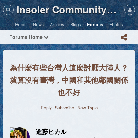
Insoler Community・Photos
Home
News
Articles
Blogs
Forums
Photos
Forums Home
為什麼有些台灣人這麼討厭大陸人？
就算沒有臺灣，中國和其他鄰國關係
也不好
Reply
Subscribe
New Topic
進藤ヒカル