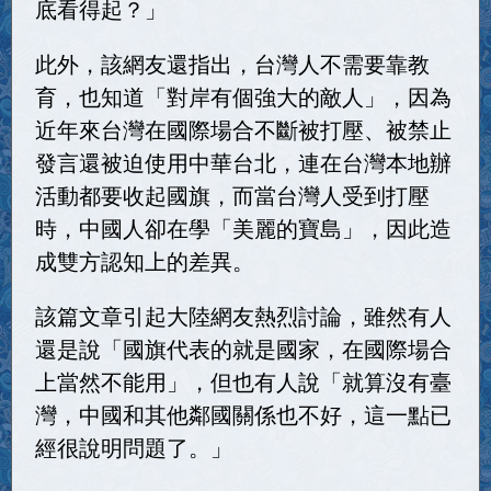
底看得起？」
此外，該網友還指出，台灣人不需要靠教
育，也知道「對岸有個強大的敵人」，因為
近年來台灣在國際場合不斷被打壓、被禁止
發言還被迫使用中華台北，連在台灣本地辦
活動都要收起國旗，而當台灣人受到打壓
時，中國人卻在學「美麗的寶島」，因此造
成雙方認知上的差異。
該篇文章引起大陸網友熱烈討論，雖然有人
還是說「國旗代表的就是國家，在國際場合
上當然不能用」，但也有人說「就算沒有臺
灣，中國和其他鄰國關係也不好，這一點已
經很說明問題了。」