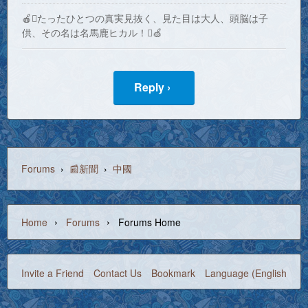
🍎たったひとつの真実見抜く、見た目は大人、頭脳は子
供、その名は名馬鹿ヒカル！🍏
Reply ›
Forums
›
📰新聞
›
中國
›
›
Home
Forums
Forums Home
Invite a Friend
Contact Us
Bookmark
Language (English)
©