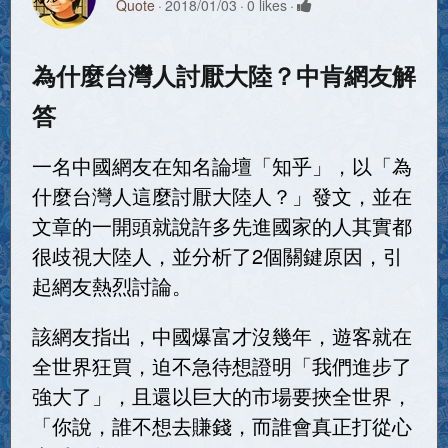
Quote
2018/01/03
0 likes
為什麼台灣人討厭大陸？中肯網友解
答
一名中國網友在知名論壇「知乎」，以「為
什麼台灣人這麼討厭大陸人？」發文，並在
文章的一開頭就說許多先進國家的人其實都
很歧視大陸人，並分析了2個關鍵原因，引
起網友熱烈討論。
該網友指出，中國爆富才沒幾年，遊客就在
全世界狂買，迫不急待想證明「我們進步了
強大了」，且還以巨大的市場要挾全世界，
「你說，誰不想去賺錢，而誰會真正打從心