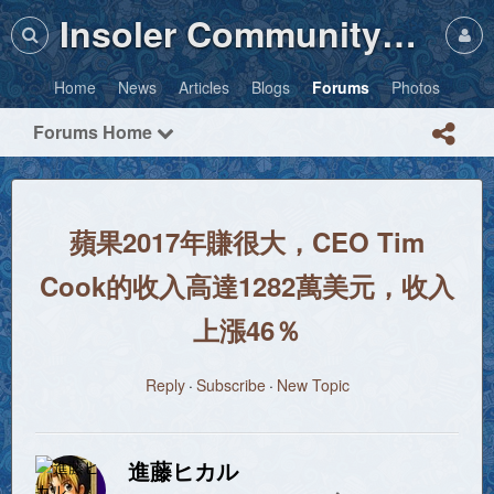
Insoler Community・Photos
Home
News
Articles
Blogs
Forums
Photos
Forums Home
蘋果2017年賺很大，CEO Tim
Cook的收入高達1282萬美元，收入
上漲46％
Reply
Subscribe
New Topic
進藤ヒカル