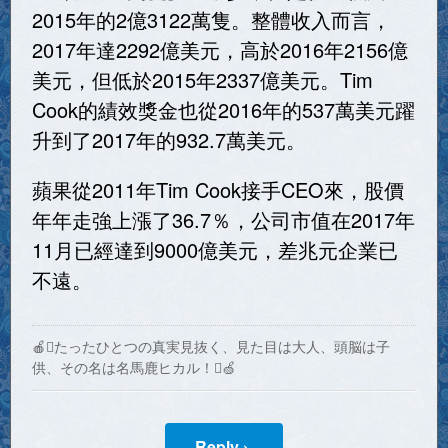
2015年的2億3122萬隻。整體收入而言，
2017年達2292億美元，高於2016年2156億
美元，但低於2015年2337億美元。Tim
Cook的績效獎金也從2016年的537萬美元躍
升到了2017年的932.7萬美元。
蘋果從2011年Tim Cook接手CEO來，股價
年年走強上漲了36.7％，公司市值在2017年
11月已經達到9000億美元，差兆元企業已
不遠。
🍎たったひとつの真実見抜く、見た目は大人、頭脳は子
供、その名は名馬鹿ヒカル！🍏
Reply ›