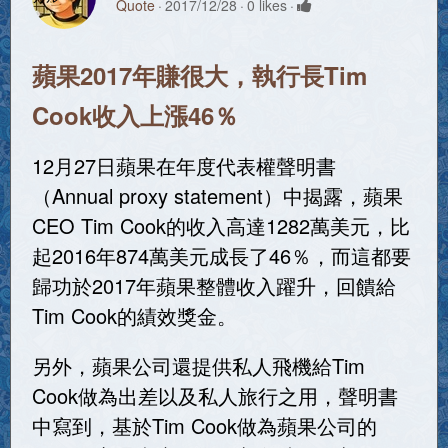
Quote
2017/12/28
0 likes
蘋果2017年賺很大，執行長Tim
Cook收入上漲46％
12月27日蘋果在年度代表權聲明書
（Annual proxy statement）中揭露，蘋果
CEO Tim Cook的收入高達1282萬美元，比
起2016年874萬美元成長了46％，而這都要
歸功於2017年蘋果整體收入躍升，回饋給
Tim Cook的績效獎金。
另外，蘋果公司還提供私人飛機給Tim
Cook做為出差以及私人旅行之用，聲明書
中寫到，基於Tim Cook做為蘋果公司的