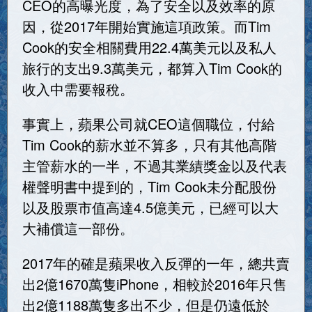
CEO的高曝光度，為了安全以及效率的原
因，從2017年開始實施這項政策。而Tim
Cook的安全相關費用22.4萬美元以及私人
旅行的支出9.3萬美元，都算入Tim Cook的
收入中需要報稅。
事實上，蘋果公司就CEO這個職位，付給
Tim Cook的薪水並不算多，只有其他高階
主管薪水的一半，不過其業績獎金以及代表
權聲明書中提到的，Tim Cook未分配股份
以及股票市值高達4.5億美元，已經可以大
大補償這一部份。
2017年的確是蘋果收入反彈的一年，總共賣
出2億1670萬隻iPhone，相較於2016年只售
出2億1188萬隻多出不少，但是仍遠低於