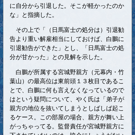
に自分から引退した。そこが軽かったのか
な」と指摘した。
その上で「（日馬富士の処分は）引退勧
告より重い解雇相当にしておけば、白鵬に
引退勧告ができた」とし、「日馬富士の処
分が甘かった」との見解を示した。
白鵬が所属する宮城野親方（元幕内・竹
葉山）の最高位は東前頭１３枚目であるこ
とで、白鵬に何も言えなくなっているので
はという疑問について、やく氏は「弟子が
親方の地位を抜いてしまうとしばしば起こ
るケース。この部屋の場合、親方が舞い上
がっちゃってる。監督責任が宮城野親方に
下されていないのは、協会にしょうがない