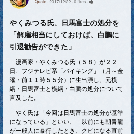
Quote
2017/12/22
0 likes
やくみつる氏、日馬富士の処分を
「解雇相当にしておけば、白鵬に
引退勧告ができた」
漫画家・やくみつる氏（５８）が２２
日、フジテレビ系「バイキング」（月～金
曜・前１１時５５分）に生出演し、元横
綱・日馬富士と横綱・白鵬の処分について
言及した。
やく氏は「今回は日馬富士の処分が基準
になっている」といい、「以前にも朝青龍
が一般人に暴行したとき、クビになる直前