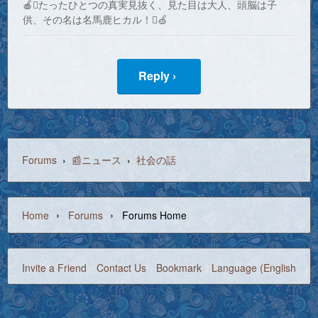
🍎たったひとつの真実見抜く、見た目は大人、頭脳は子
供、その名は名馬鹿ヒカル！🍏
Reply ›
Forums
›
📰ニュース
›
社会の話
›
›
Home
Forums
Forums Home
Invite a Friend
Contact Us
Bookmark
Language (English)
©